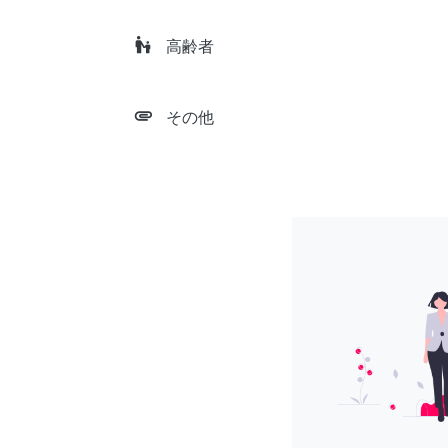
escalator_warning
高齢者
attachment
その他