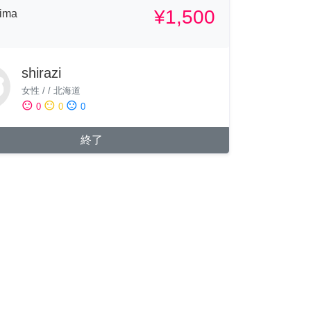
¥1,500
hima
shirazi
女性
/
/
北海道
sentiment_satisfied
sentiment_neutral
sentiment_dissatisfied
0
0
0
終了