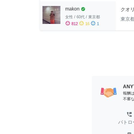
makon
check_circle
クオ
女性
/
60代
/
東京都
東京
sentiment_satisfied
sentiment_neutral
sentiment_dissatisfied
812
16
1
AN
報酬
不審
perm_phone_msg
パトロ