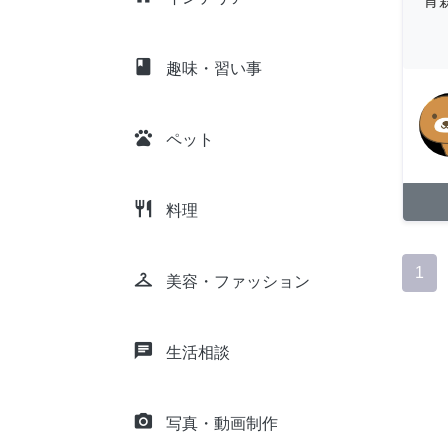
青
class
趣味・習い事
pets
ペット
restaurant
料理
1
checkroom
美容・ファッション
chat
生活相談
camera_alt
写真・動画制作