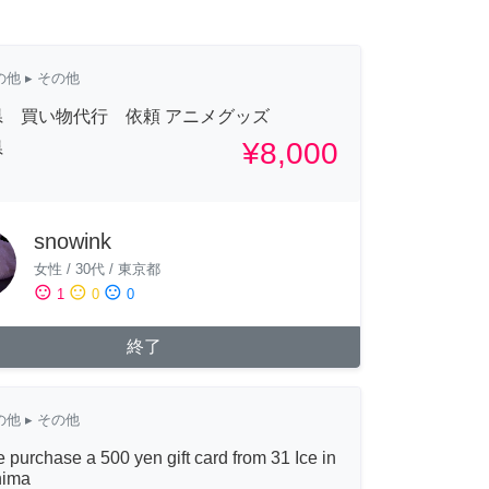
の他
▸ その他
県 買い物代行 依頼 アニメグッズ
¥8,000
県
snowink
女性
/
30代
/
東京都
sentiment_satisfied
sentiment_neutral
sentiment_dissatisfied
1
0
0
終了
の他
▸ その他
 purchase a 500 yen gift card from 31 Ice in
hima