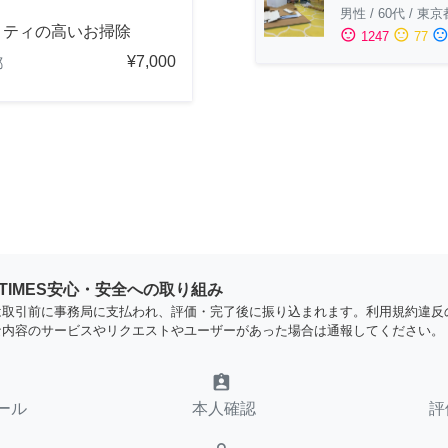
男性
/
60代
/
東京
リティの高いお掃除
sentiment_satisfied
sentiment_neutral
sentiment_dissatisfi
1247
77
¥7,000
都
YTIMES安心・安全への取り組み
は取引前に事務局に支払われ、評価・完了後に振り込まれます。利用規約違反
な内容のサービスやリクエストやユーザーがあった場合は通報してください。
assignment_ind
ール
本人確認
評