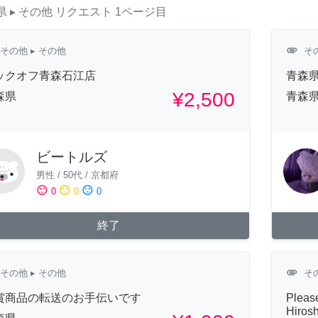
県
▸ その他
リクエスト
1ページ目
attachment
その他
▸ その他
そ
ックオフ青森石江店
青森
¥2,500
森県
青森
ビートルズ
男性
/
50代
/
京都府
sentiment_satisfied
sentiment_neutral
sentiment_dissatisfied
0
0
0
終了
attachment
その他
▸ その他
そ
賞商品の転送のお手伝いです
Please
Hiros