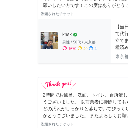
願いしたい方です！この度はありがとう
依頼されたチケット
【当
て代
knsk
check_circle
立てま
男性
/
50代
/
東京都
種済
sentiment_satisfied
sentiment_neutral
sentiment_dissatisfied
1670
49
4
東京
2時間でお風呂、洗面、トイレ、台所流
うございました。 以前業者に掃除しても
どの汚れがしっかりと落ちていてびっくり
がとうございました。 またよろしくお願い申
依頼されたチケット