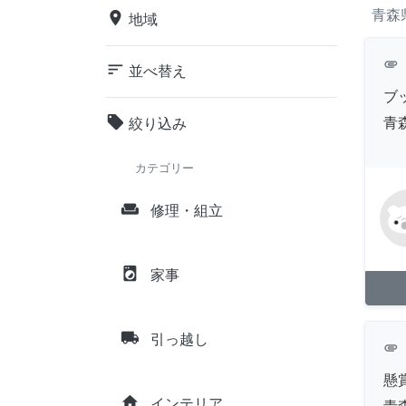
青森
place
地域
attachment
sort
並べ替え
ブ
local_offer
青
絞り込み
カテゴリー
weekend
修理・組立
local_laundry_service
家事
local_shipping
引っ越し
attachment
懸
home
インテリア