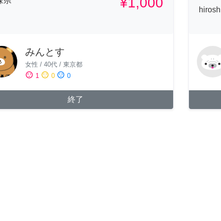
¥1,000
森県
hiros
みんとす
女性
/
40代
/
東京都
sentiment_satisfied
sentiment_neutral
sentiment_dissatisfied
1
0
0
終了