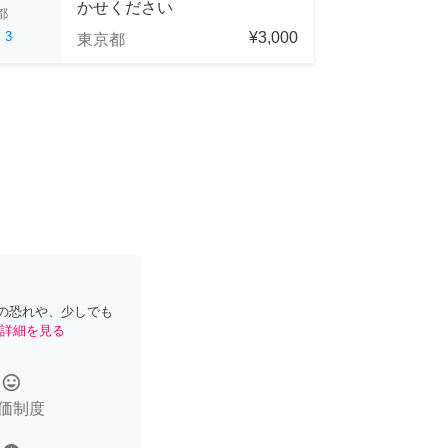
かせください
都
ed
3
¥3,000
東京都
の恐れや、少しでも
詳細を見る
tag_faces
価制度