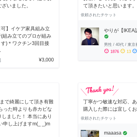
ございました。
て頂きたいと思います。
依頼されたチケット
日可】イケア家具組み立
やりが【IKE
行(組み立てのプロが組み
check_circle
す)＊ワクチン3回目接
男性
/
40代
/
東京
み
sentiment_satisfied
sentiment_neutral
sentiment_dissatisfi
1876
13
¥3,000
都
しまで綺麗にして頂き有難
丁寧かつ敏速な対応、あ
らった時よりも赤カビな
購入した際には宜しくお
しました！ 本当にあり
依頼されたチケット
し上げますm(_ _)m
maaasa
check_circle