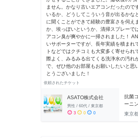
ません。かなり古いエアコンだったので
いるか、どうしてこういう音が出るかな
に聞くことができて経験の豊富さを伺え
か、埃っぽいというか、清掃スプレーで
アコン臭が爽やかに一掃されました！ AN
いサポーターですが、長年実績を積まれ
トなどではクチコミも大変多く寄せられ
際よく、みるみる出てくる洗浄水の汚れ
で、ぜひ他のお部屋もお願いしたいと思
とうございました！
依頼されたチケット
抗菌
ASATO株式会社
ーニ
男性
/
60代
/
東京都
sentiment_satisfied
sentiment_neutral
sentiment_dissatisfied
3
0
0
東京