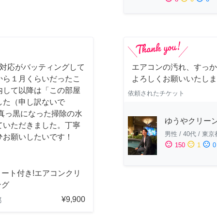
事対応がバッティングして
エアコンの汚れ、すっか
から１月くらいだったこ
よろしくお願いいたしま
内して以降は「この部屋
依頼されたチケット
した（申し訳ないで
真っ黒になった掃除の水
ゆうやクリー
ていただきました。丁寧
男性
/
40代
/
東京
ひお願いしたいです！
sentiment_satisfied
sentiment_neutral
sentiment_dissatisfied
150
1
0
コート付き!エアコンクリ
ング
¥9,900
都