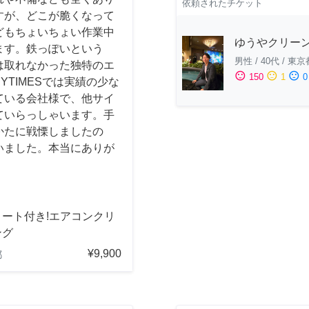
依頼されたチケット
すが、どこが脆くなって
どもちょいちょい作業中
ゆうやクリー
ます。鉄っぽいという
男性
/
40代
/
東京
は取れなかった独特のエ
sentiment_satisfied
sentiment_neutral
sentiment_dissatisfied
150
1
0
YTIMESでは実績の少な
ている会社様で、他サイ
ていらっしゃいます。手
かたに戦慄しましたの
いました。本当にありが
コート付き!エアコンクリ
ング
¥9,900
都