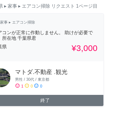
県
▸ 家事
▸ エアコン掃除
リクエスト
1ページ目
家事
▸ エアコン掃除
アコンが正常に作動しません。 助けが必要で
。所在地 千葉県君
¥3,000
葉県
マトダ.不動産 .観光
男性
/
30代
/
東京都
sentiment_satisfied
sentiment_neutral
sentiment_dissatisfied
1
0
0
終了