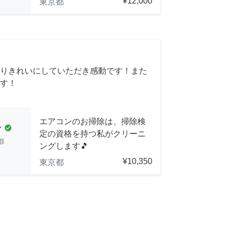
¥12,000
東京都
りきれいにしていただき感動です！また
す！
エアコンのお掃除は、掃除検
ン
check_circle
定の資格を持つ私がクリーニ
都
ングします🎵
¥10,350
東京都