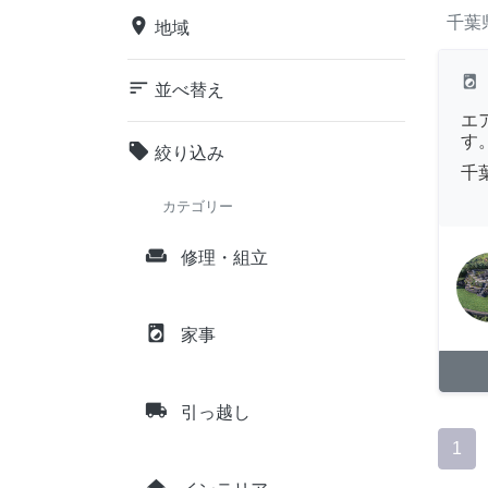
千葉
place
地域
local_laundry_service
sort
並べ替え
エ
す
local_offer
絞り込み
千
カテゴリー
weekend
修理・組立
local_laundry_service
家事
local_shipping
引っ越し
1
home