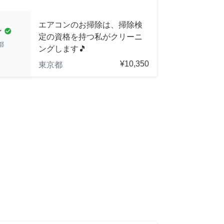
エアコンのお掃除は、掃除検
ン
check_circle
定の資格を持つ私がクリーニ
都
ングします🎵
¥10,350
東京都