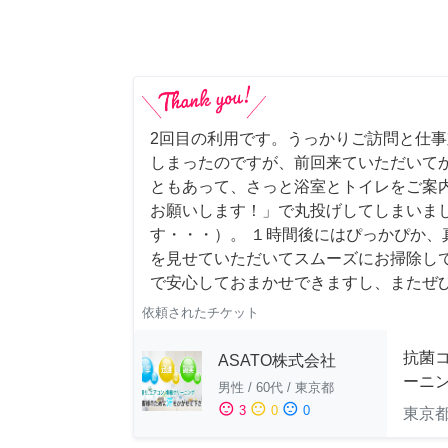
2回目の利用です。うっかりご訪問と仕
しまったのですが、前回来ていただいて
ともあって、さっと浴室とトイレをご案
お願いします！」で丸投げしてしまいま
す・・・）。 １時間後にはぴっかぴか、
を見せていただいてスムーズにお掃除し
で安心しておまかせできますし、またぜ
依頼されたチケット
抗菌
ASATO株式会社
ーニ
男性
/
60代
/
東京都
sentiment_satisfied
sentiment_neutral
sentiment_dissatisfied
3
0
0
東京