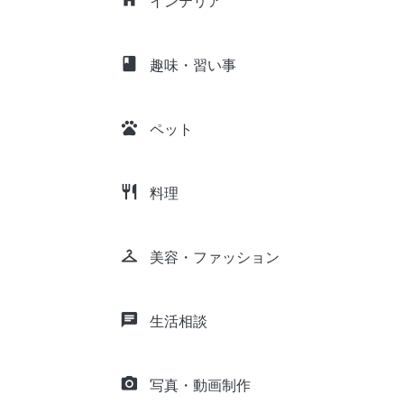
インテリア
class
趣味・習い事
pets
ペット
restaurant
料理
checkroom
美容・ファッション
chat
生活相談
camera_alt
写真・動画制作