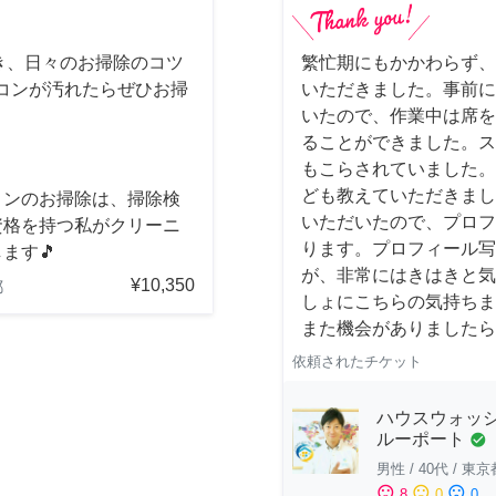
き、日々のお掃除のコツ
繁忙期にもかかわらず、
コンが汚れたらぜひお掃
いただきました。事前に
いたので、作業中は席を
ることができました。ス
もこらされていました。
ども教えていただきまし
コンのお掃除は、掃除検
いただいたので、プロフ
資格を持つ私がクリーニ
ります。プロフィール写
ます🎵
が、非常にはきはきと気
¥10,350
都
しょにこちらの気持ちま
また機会がありましたら
依頼されたチケット
ハウスウォッシ
ルーポート
check_circle
男性
/
40代
/
東京
sentiment_satisfied
sentiment_neutral
sentiment_dissatisfied
8
0
0