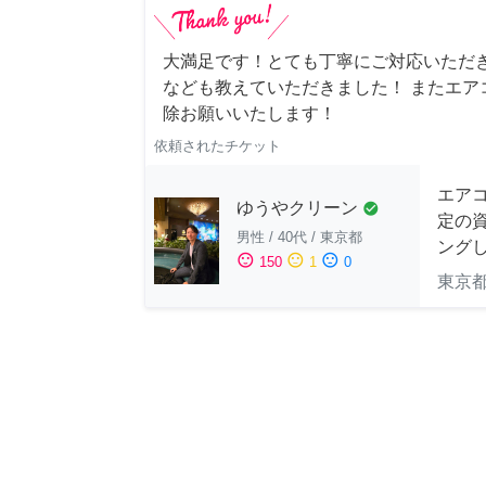
大満足です！とても丁寧にご対応いただ
なども教えていただきました！ またエア
除お願いいたします！
依頼されたチケット
エア
ゆうやクリーン
check_circle
定の
男性
/
40代
/
東京都
ングし
sentiment_satisfied
sentiment_neutral
sentiment_dissatisfied
150
1
0
東京