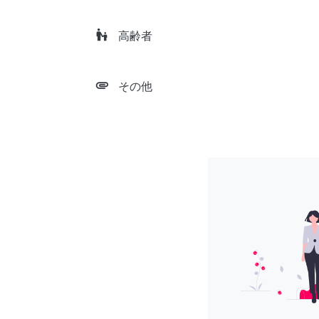
escalator_warning
高齢者
attachment
その他