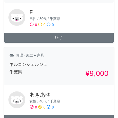
F
男性
/
30代
/
千葉県
sentiment_satisfied
sentiment_neutral
sentiment_dissatisfied
0
0
0
終了
weekend
修理・組立
▸ 家具
ネルコンシェルジュ
¥9,000
千葉県
あきあゆ
女性
/
40代
/
千葉県
sentiment_satisfied
sentiment_neutral
sentiment_dissatisfied
0
0
0