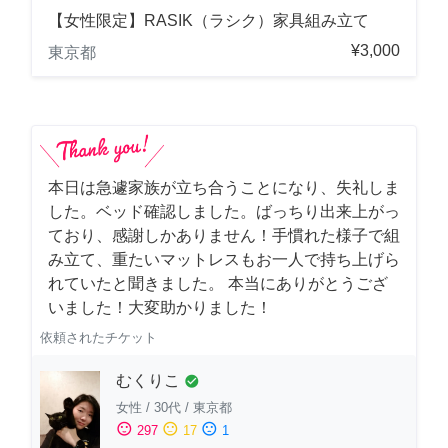
【女性限定】RASIK（ラシク）家具組み立て
¥3,000
東京都
本日は急遽家族が立ち合うことになり、失礼しま
した。ベッド確認しました。ばっちり出来上がっ
ており、感謝しかありません！手慣れた様子で組
み立て、重たいマットレスもお一人で持ち上げら
れていたと聞きました。 本当にありがとうござ
いました！大変助かりました！
依頼されたチケット
むくりこ
check_circle
女性
/
30代
/
東京都
sentiment_satisfied
sentiment_neutral
sentiment_dissatisfied
297
17
1