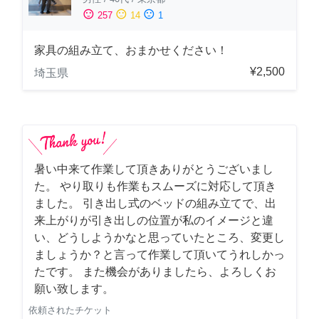
sentiment_satisfied
sentiment_neutral
sentiment_dissatisfied
257
14
1
家具の組み立て、おまかせください！
¥2,500
埼玉県
暑い中来て作業して頂きありがとうございまし
た。 やり取りも作業もスムーズに対応して頂き
ました。 引き出し式のベッドの組み立てで、出
来上がりが引き出しの位置が私のイメージと違
い、どうしようかなと思っていたところ、変更し
ましょうか？と言って作業して頂いてうれしかっ
たです。 また機会がありましたら、よろしくお
願い致します。
依頼されたチケット