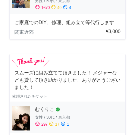
男性
/
50代
/
東京都
sentiment_satisfied
sentiment_neutral
sentiment_dissatisfied
1670
49
4
ご家庭でのDIY、修理、組み立て等代行します
¥3,000
関東近郊
スムーズに組み立てて頂きました！ メジャーな
ども貸して頂き助かりました、ありがとうござい
ました！
依頼されたチケット
むくりこ
check_circle
女性
/
30代
/
東京都
sentiment_satisfied
sentiment_neutral
sentiment_dissatisfied
297
17
1