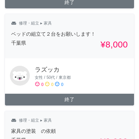
終了
weekend
修理・組立
▸ 家具
ベッドの組立て２台をお願いします！
¥8,000
千葉県
ラズッカ
女性
/
50代
/
東京都
sentiment_satisfied
sentiment_neutral
sentiment_dissatisfied
0
0
0
終了
weekend
修理・組立
▸ 家具
家具の塗装 の依頼