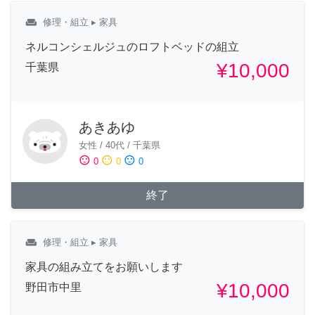
weekend
修理・組立
▸ 家具
ネルコンシェルジュのロフトベッドの組立
¥10,000
千葉県
あきあゆ
女性
/
40代
/
千葉県
sentiment_satisfied
sentiment_neutral
sentiment_dissatisfied
0
0
0
終了
weekend
修理・組立
▸ 家具
家具の組み立てをお願いします
¥10,000
野田市中里