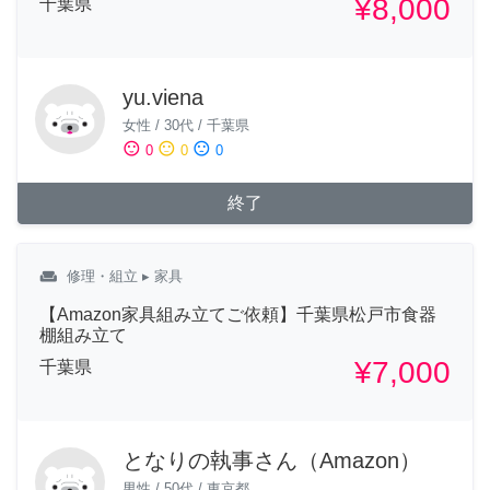
¥8,000
千葉県
yu.viena
女性
/
30代
/
千葉県
sentiment_satisfied
sentiment_neutral
sentiment_dissatisfied
0
0
0
終了
weekend
修理・組立
▸ 家具
【Amazon家具組み立てご依頼】千葉県松戸市食器
棚組み立て
¥7,000
千葉県
となりの執事さん（Amazon）
男性
/
50代
/
東京都