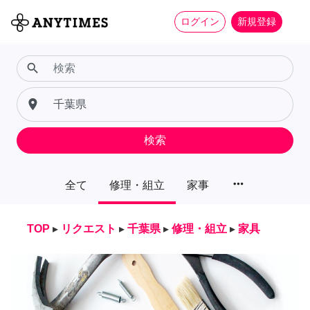
ログイン
新規登録
search
place
検索
more_horiz
全て
修理・組立
家事
TOP
▸
リクエスト
▸
千葉県
▸
修理・組立
▸
家具