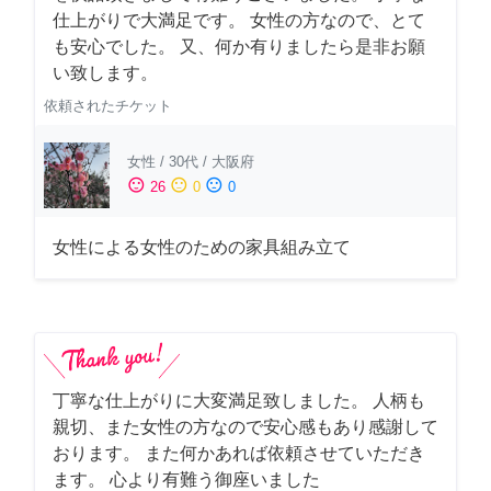
仕上がりで大満足です。 女性の方なので、とて
も安心でした。 又、何か有りましたら是非お願
い致します。
依頼されたチケット
女性
/
30代
/
大阪府
sentiment_satisfied
sentiment_neutral
sentiment_dissatisfied
26
0
0
女性による女性のための家具組み立て
丁寧な仕上がりに大変満足致しました。 人柄も
親切、また女性の方なので安心感もあり感謝して
おります。 また何かあれば依頼させていただき
ます。 心より有難う御座いました