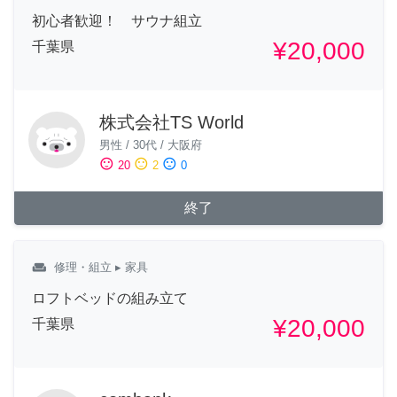
初心者歓迎！ サウナ組立
¥20,000
千葉県
株式会社TS World
男性
/
30代
/
大阪府
sentiment_satisfied
sentiment_neutral
sentiment_dissatisfied
20
2
0
終了
weekend
修理・組立
▸ 家具
ロフトベッドの組み立て
¥20,000
千葉県