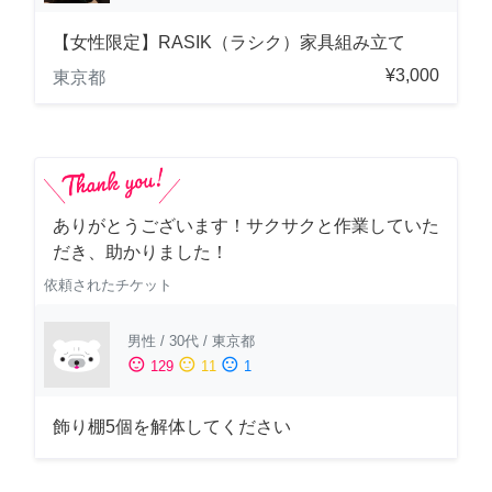
【女性限定】RASIK（ラシク）家具組み立て
¥3,000
東京都
ありがとうございます！サクサクと作業していた
だき、助かりました！
依頼されたチケット
男性
/
30代
/
東京都
sentiment_satisfied
sentiment_neutral
sentiment_dissatisfied
129
11
1
飾り棚5個を解体してください