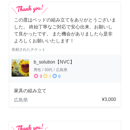
この度はベッドの組み立てをありがとうございま
した。 終始丁寧なご対応で安心出来、お願いし
て良かったです。 また機会がありましたら是非
よろしくお願いいたします！
依頼されたチケット
b_solution【NVC】
男性
/
50代
/
広島県
sentiment_satisfied
sentiment_neutral
sentiment_dissatisfied
3
0
0
家具の組み立て
¥3,000
広島県