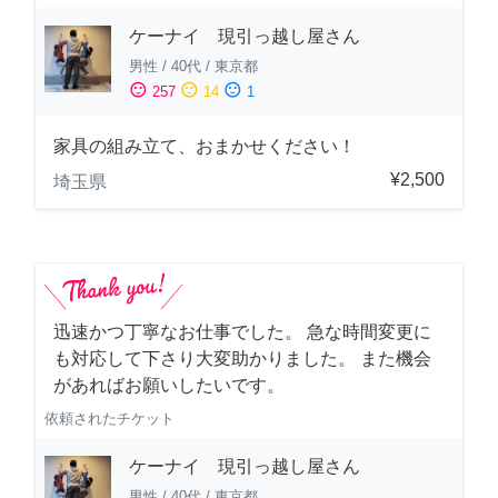
ケーナイ 現引っ越し屋さん
男性
/
40代
/
東京都
sentiment_satisfied
sentiment_neutral
sentiment_dissatisfied
257
14
1
家具の組み立て、おまかせください！
¥2,500
埼玉県
迅速かつ丁寧なお仕事でした。 急な時間変更に
も対応して下さり大変助かりました。 また機会
があればお願いしたいです。
依頼されたチケット
ケーナイ 現引っ越し屋さん
男性
/
40代
/
東京都