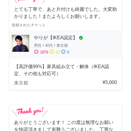
とても丁寧で、あと片付けも綺麗でした。大変助
かりました！またよろしくお願いします。
依頼されたチケット
やりが【IKEA認定】
check_circle
男性
/
40代
/
東京都
sentiment_satisfied
sentiment_neutral
sentiment_dissatisfied
1876
13
0
【高評価99%】家具組み立て・解体（IKEA認
定、その他も対応可）
¥5,000
東京都
ありがとうございます！ この度は無理なお願い
を快諾頂きまして有難うございました。 丁寧な