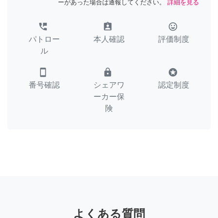
ーがあった場合は通報してください。
詳細を見る
perm_phone_msg
assignment_ind
tag_faces
パトロー
本人確認
評価制度
ル
smartphone
lock
stars
番号確認
シェアワ
認定制度
ーカー保
険
よくある質問