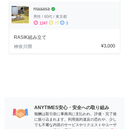
maaasa
check_circle
男性
/
60代
/
東京都
sentiment_satisfied
sentiment_neutral
sentiment_dissatisfied
1247
77
3
RASIK組み立て
¥3,000
神奈川県
ANYTIMES安心・安全への取り組み
報酬は取引前に事務局に支払われ、評価・完了後
に振り込まれます。利用規約違反の恐れや、少し
でも不審な内容のサービスやリクエストやユーザ