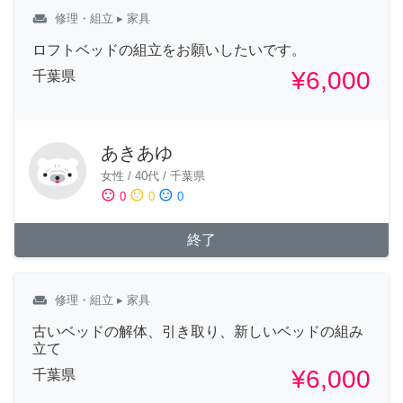
weekend
修理・組立
▸ 家具
ロフトベッドの組立をお願いしたいです。
¥6,000
千葉県
あきあゆ
女性
/
40代
/
千葉県
sentiment_satisfied
sentiment_neutral
sentiment_dissatisfied
0
0
0
終了
weekend
修理・組立
▸ 家具
古いベッドの解体、引き取り、新しいベッドの組み
立て
¥6,000
千葉県