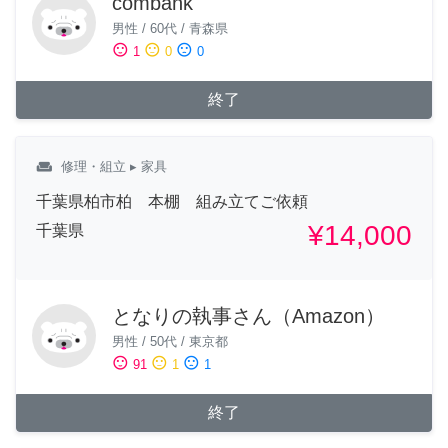
combank
男性
/
60代
/
青森県
sentiment_satisfied
sentiment_neutral
sentiment_dissatisfied
1
0
0
終了
weekend
修理・組立
▸ 家具
千葉県柏市柏 本棚 組み立てご依頼
¥14,000
千葉県
となりの執事さん（Amazon）
男性
/
50代
/
東京都
sentiment_satisfied
sentiment_neutral
sentiment_dissatisfied
91
1
1
終了