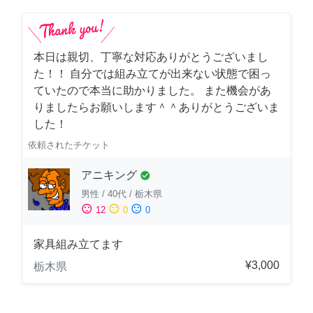
本日は親切、丁寧な対応ありがとうございまし
た！！ 自分では組み立てが出来ない状態で困っ
ていたので本当に助かりました。 また機会があ
りましたらお願いします＾＾ありがとうございま
した！
依頼されたチケット
アニキング
check_circle
男性
/
40代
/
栃木県
sentiment_satisfied
sentiment_neutral
sentiment_dissatisfied
12
0
0
家具組み立てます
¥3,000
栃木県