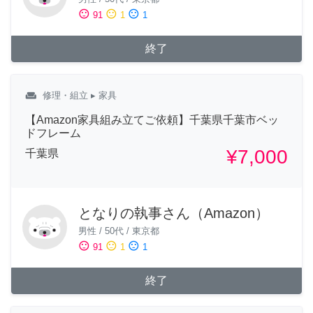
sentiment_satisfied
sentiment_neutral
sentiment_dissatisfied
91
1
1
終了
weekend
修理・組立
▸ 家具
【Amazon家具組み立てご依頼】千葉県千葉市ベッ
ドフレーム
¥7,000
千葉県
となりの執事さん（Amazon）
男性
/
50代
/
東京都
sentiment_satisfied
sentiment_neutral
sentiment_dissatisfied
91
1
1
終了