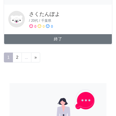
さくたんぽよ
/
20代
/
千葉県
sentiment_satisfied
sentiment_neutral
sentiment_dissatisfied
0
0
0
終了
1
2
...
»