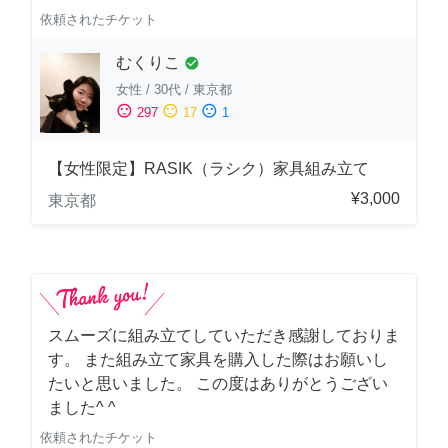
依頼されたチケット
むくりこ
check_circle
女性
/
30代
/
東京都
sentiment_satisfied
sentiment_neutral
sentiment_dissatisfied
297
17
1
【女性限定】RASIK（ラシク）家具組み立て
¥3,000
東京都
スムーズに組み立てしていただき感謝しておりま
す。 また組み立て家具を購入した際はお願いし
たいと思いました。 この度はありがとうござい
ました^ ^
依頼されたチケット