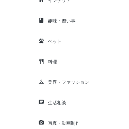
インテリア
class
趣味・習い事
pets
ペット
restaurant
料理
checkroom
美容・ファッション
chat
生活相談
camera_alt
写真・動画制作