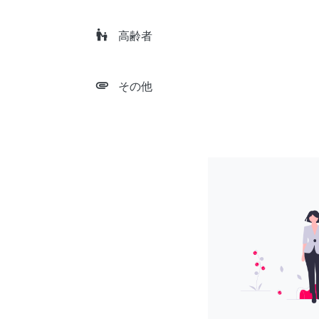
escalator_warning
高齢者
attachment
その他