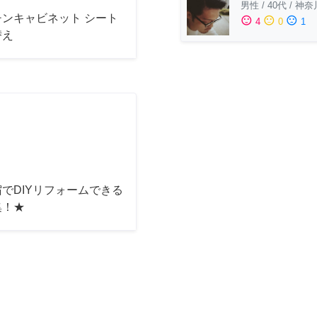
男性
/
40代
/
神奈
チンキャビネット シート
sentiment_satisfied
sentiment_neutral
sentiment_dissatisfied
4
0
1
替え
でDIYリフォームできる
集！★