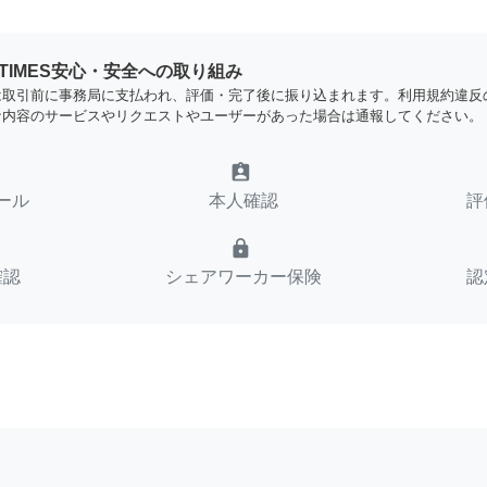
YTIMES安心・安全への取り組み
は取引前に事務局に支払われ、評価・完了後に振り込まれます。利用規約違反
な内容のサービスやリクエストやユーザーがあった場合は通報してください。
assignment_ind
ール
本人確認
評
lock
確認
シェアワーカー保険
認