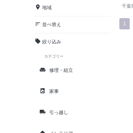
千葉
place
地域
sort
1
並べ替え
local_offer
絞り込み
カテゴリー
weekend
修理・組立
local_laundry_service
家事
local_shipping
引っ越し
home