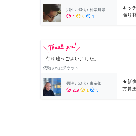
キッ
男性
/
40代
/
神奈川県
張り
sentiment_satisfied
sentiment_neutral
sentiment_dissatisfied
4
0
1
有り難うございました。
依頼されたチケット
★新宿
男性
/
60代
/
東京都
方募
sentiment_satisfied
sentiment_neutral
sentiment_dissatisfied
219
1
3