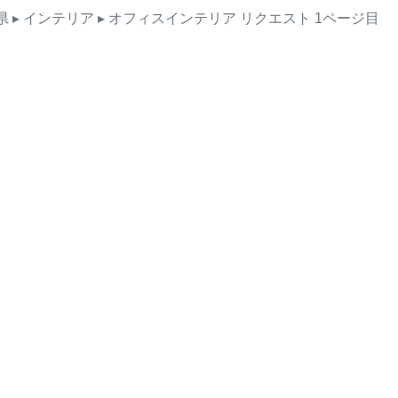
県
▸ インテリア
▸ オフィスインテリア
リクエスト
1ページ目