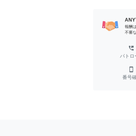
AN
報酬
不審
perm_phone_msg
パトロ
smartphone
番号