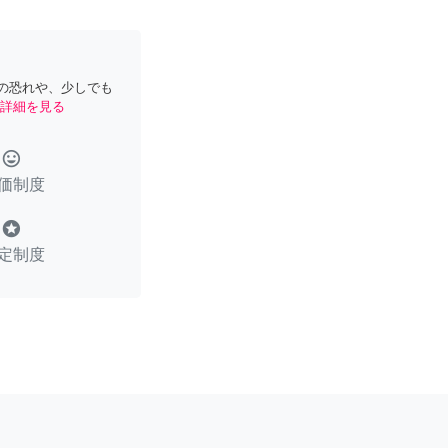
の恐れや、少しでも
詳細を見る
tag_faces
価制度
stars
定制度