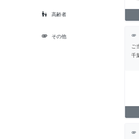
escalator_warning
高齢者
attachment
attachment
その他
ご
千
attachment