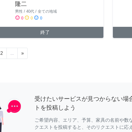
隆二
男性
/
40代
/
全ての地域
sentiment_satisfied
sentiment_neutral
sentiment_dissatisfied
0
0
0
終了
2
...
»
受けたいサービスが見つからない場
トを投稿しよう
ご希望内容、エリア、予算、家具の名前や数
クエストを投稿すると、そのリクエストに応