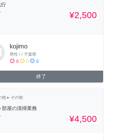
代行
¥2,500
市
kojimo
男性
/
/
千葉県
sentiment_satisfied
sentiment_neutral
sentiment_dissatisfied
0
0
0
終了
の他
▸ その他
bnb 部屋の清掃業務
¥4,500
市