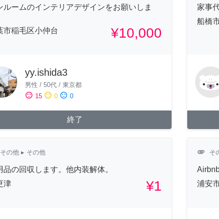
ンルームのインテリアデザインをお願いしま
家事
。
船橋
¥10,000
葉市稲毛区小仲台
yy.ishida3
男性
/
50代
/
東京都
sentiment_satisfied
sentiment_neutral
sentiment_dissatisfied
15
0
0
終了
attachment
その他
▸ その他
そ
用品の回収します。他内装解体。
Air
¥1
更津
浦安