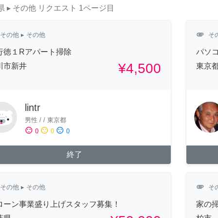
県
▸ その他
リクエスト
1ページ目
attachment
その他
▸ その他
そ
行徳１Rアパート掃除
パソ
¥4,500
川市新井
東京
lintr
男性
/
/
東京都
sentiment_satisfied
sentiment_neutral
sentiment_dissatisfied
0
0
0
終了
attachment
その他
▸ その他
そ
ローン事業盛り上げスタッフ募集！
家の