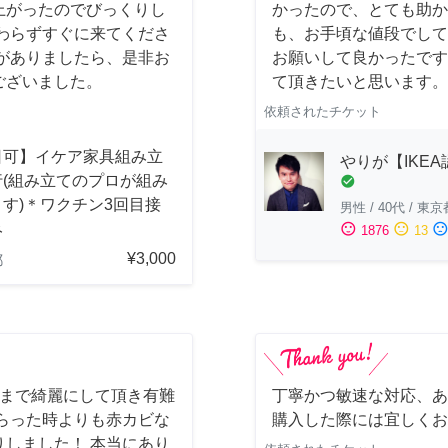
上がったのでびっくりし
かったので、とても助か
わらずすぐに来てくださ
も、お手頃な値段でして
がありましたら、是非お
お願いして良かったです
ございました。
て頂きたいと思います。
依頼されたチケット
日可】イケア家具組み立
やりが【IKE
行(組み立てのプロが組み
check_circle
す)＊ワクチン3回目接
男性
/
40代
/
東京
み
sentiment_satisfied
sentiment_neutral
sentiment_dissatisfi
1876
13
¥3,000
都
しまで綺麗にして頂き有難
丁寧かつ敏速な対応、あ
らった時よりも赤カビな
購入した際には宜しくお
しました！ 本当にあり