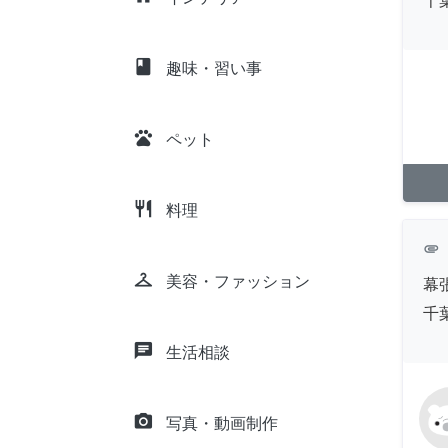
千
class
趣味・習い事
pets
ペット
restaurant
料理
attachment
checkroom
美容・ファッション
幕
千
chat
生活相談
camera_alt
写真・動画制作