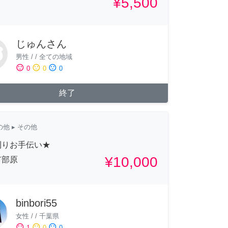
¥5,500
じゅんさん
男性
/
/
全ての地域
sentiment_satisfied
sentiment_neutral
sentiment_dissatisfied
0
0
0
終了
の他
▸ その他
刈りお手伝い★
¥10,000
市部原
binbori55
女性
/
/
千葉県
sentiment_satisfied
sentiment_neutral
sentiment_dissatisfied
1
0
0