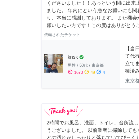
くださいました！！あっという間に出来
ました。 年内にという急なお願いにも関
り、本当に感謝しております。 また機会
願いしたい方です！この度はありがとう
依頼されたチケット
【当
て代
knsk
check_circle
立てま
男性
/
50代
/
東京都
種済
sentiment_satisfied
sentiment_neutral
sentiment_dissatisfied
1670
49
4
東京
2時間でお風呂、洗面、トイレ、台所流
うございました。 以前業者に掃除しても
どの汚れがしっかりと落ちていてびっくり