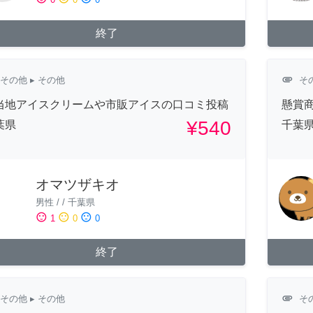
終了
attachment
その他
▸ その他
そ
当地アイスクリームや市販アイスの口コミ投稿
懸賞
¥540
葉県
千葉
オマツザキオ
男性
/
/
千葉県
sentiment_satisfied
sentiment_neutral
sentiment_dissatisfied
1
0
0
終了
attachment
その他
▸ その他
そ