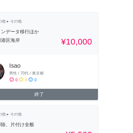
の他
▸ その他
コンデータ移行ほか
¥10,000
都港区海岸
Isao
男性
/
70代
/
東京都
sentiment_satisfied
sentiment_neutral
sentiment_dissatisfied
0
0
0
終了
の他
▸ その他
掃除、片付け全般