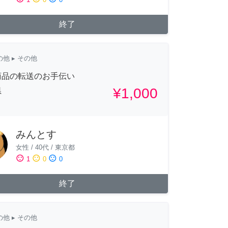
終了
の他
▸ その他
商品の転送のお手伝い
¥1,000
県
みんとす
女性
/
40代
/
東京都
sentiment_satisfied
sentiment_neutral
sentiment_dissatisfied
1
0
0
終了
の他
▸ その他