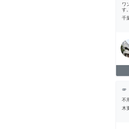
ワ
す
千
attachment
不
木