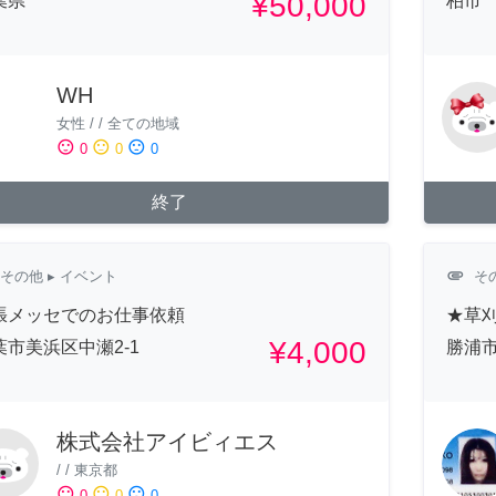
¥50,000
葉県
柏市
WH
女性
/
/
全ての地域
sentiment_satisfied
sentiment_neutral
sentiment_dissatisfied
0
0
0
終了
attachment
その他
▸ イベント
そ
張メッセでのお仕事依頼
★草
¥4,000
葉市美浜区中瀬2-1
勝浦
株式会社アイビィエス
/
/
東京都
sentiment_satisfied
sentiment_neutral
sentiment_dissatisfied
0
0
0