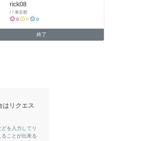
rick08
/
/
東京都
sentiment_satisfied
sentiment_neutral
sentiment_dissatisfied
0
0
0
終了
合はリクエス
などを入力してリ
えることが出来る