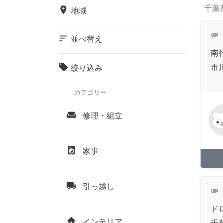
千葉
place
地域
attachment
sort
並べ替え
南
local_offer
市
絞り込み
カテゴリー
weekend
修理・組立
local_laundry_service
家事
local_shipping
引っ越し
attachment
ド
home
インテリア