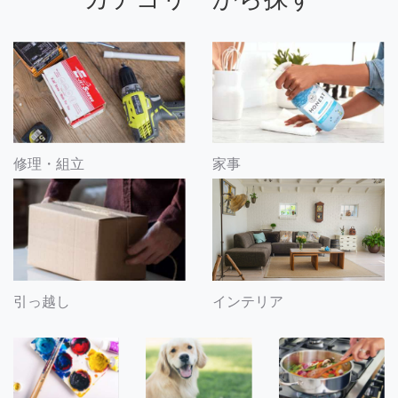
修理・組立
家事
引っ越し
インテリア