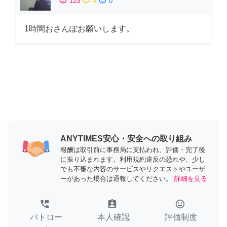
123
4
0
1時間おさんぽお願いします。
ANYTIMES安心・安全への取り組み
報酬は取引前に事務局に支払われ、評価・完了後
に振り込まれます。利用規約違反の恐れや、少し
でも不審な内容のサービスやリクエストやユーザ
ーがあった場合は通報してください。
詳細を見る
perm_phone_msg
assignment_ind
tag_faces
パトロー
本人確認
評価制度