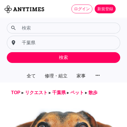
ログイン
新規登録
search
place
検索
more_horiz
全て
修理・組立
家事
TOP
▸
リクエスト
▸
千葉県
▸
ペット
▸
散歩