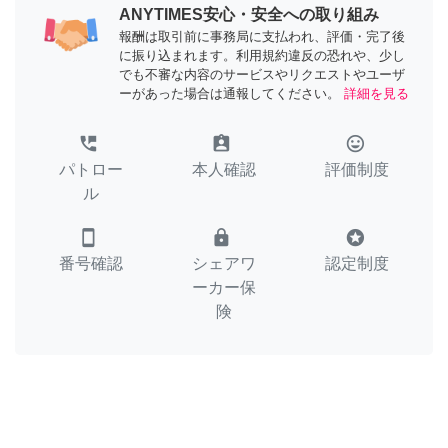
ANYTIMES安心・安全への取り組み
報酬は取引前に事務局に支払われ、評価・完了後
に振り込まれます。利用規約違反の恐れや、少し
でも不審な内容のサービスやリクエストやユーザ
ーがあった場合は通報してください。
詳細を見る
perm_phone_msg
assignment_ind
tag_faces
パトロー
本人確認
評価制度
ル
smartphone
lock
stars
番号確認
シェアワ
認定制度
ーカー保
険