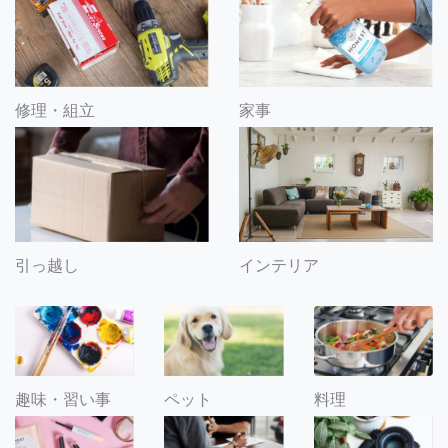
修理・組立
家事
引っ越し
インテリア
趣味・習い事
ペット
料理