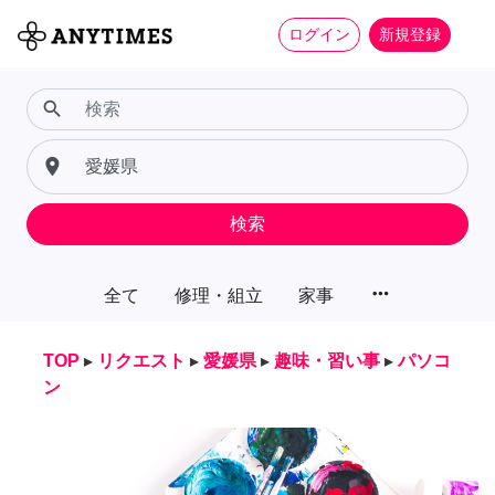
ログイン
新規登録
search
place
検索
more_horiz
全て
修理・組立
家事
TOP
▸
リクエスト
▸
愛媛県
▸
趣味・習い事
▸
パソコ
ン