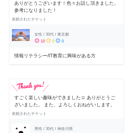
ありがとうございます！色々お話し頂きました。
参考になりました！
依頼されたチケット
女性
/
30代
/
東京都
sentiment_satisfied
sentiment_neutral
sentiment_dissatisfied
10
0
0
情報リテラシー/IT教育に興味がある方
すごく楽しい趣味ができました☺︎ ありがとうご
ざいました。 また、よろしくおねがいします。
依頼されたチケット
男性
/
30代
/
神奈川県