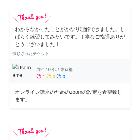
わからなかったことがかなり理解できました。し
ばらく練習してみたいです。丁寧なご指導ありが
とうございました！
依頼されたチケット
男性
/
60代
/
東京都
sentiment_satisfied
sentiment_neutral
sentiment_dissatisfied
1
0
0
オンライン講座のためのzoomの設定を希望致し
ます。