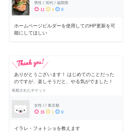
男性
/
30代
/
福岡県
sentiment_satisfied
sentiment_neutral
sentiment_dissatisfied
11
4
0
ホームページビルダーを使用してのHP更新を可
能にしてほしい
ありがとうございます！ はじめてのことだった
のですが、楽しそうだと、やる気がでました！
依頼されたチケット
女性
/
/
東京都
sentiment_satisfied
sentiment_neutral
sentiment_dissatisfied
15
1
0
イラレ・フォトショを教えます