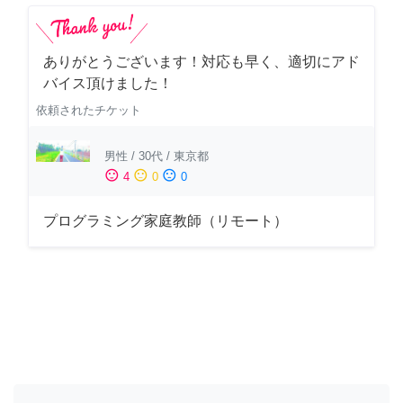
ありがとうございます！対応も早く、適切にアド
バイス頂けました！
依頼されたチケット
男性
/
30代
/
東京都
sentiment_satisfied
sentiment_neutral
sentiment_dissatisfied
4
0
0
プログラミング家庭教師（リモート）