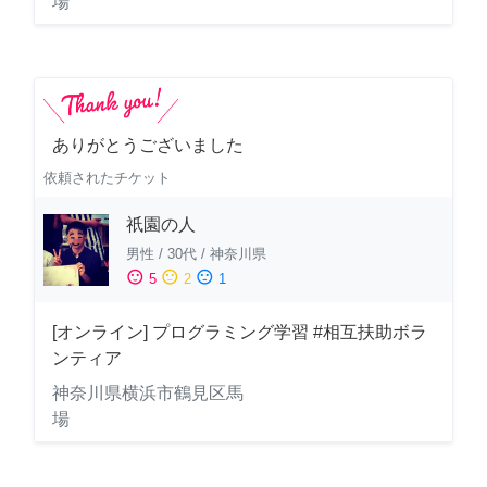
場
ありがとうございました
依頼されたチケット
祇園の人
男性
/
30代
/
神奈川県
sentiment_satisfied
sentiment_neutral
sentiment_dissatisfied
5
2
1
[オンライン] プログラミング学習 #相互扶助ボラ
ンティア
神奈川県横浜市鶴見区馬
場