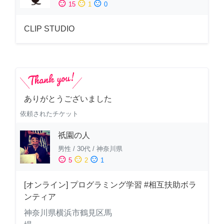
sentiment_satisfied
sentiment_neutral
sentiment_dissatisfied
15
1
0
CLIP STUDIO
ありがとうございました
依頼されたチケット
祇園の人
男性
/
30代
/
神奈川県
sentiment_satisfied
sentiment_neutral
sentiment_dissatisfied
5
2
1
[オンライン] プログラミング学習 #相互扶助ボラ
ンティア
神奈川県横浜市鶴見区馬