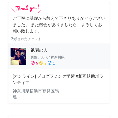
ご丁寧に基礎から教えて下さりありがとうござい
ました。 また機会がありましたら、よろしくお
願い致します。
依頼されたチケット
祇園の人
男性
/
30代
/
神奈川県
sentiment_satisfied
sentiment_neutral
sentiment_dissatisfied
5
2
1
[オンライン] プログラミング学習 #相互扶助ボラ
ンティア
神奈川県横浜市鶴見区馬
場