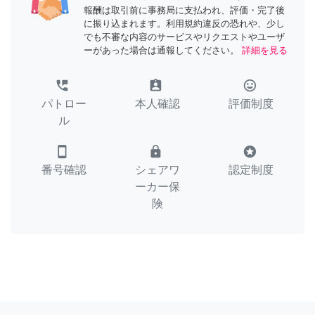
報酬は取引前に事務局に支払われ、評価・完了後
に振り込まれます。利用規約違反の恐れや、少し
でも不審な内容のサービスやリクエストやユーザ
ーがあった場合は通報してください。
詳細を見る
perm_phone_msg
assignment_ind
tag_faces
パトロー
本人確認
評価制度
ル
smartphone
lock
stars
番号確認
シェアワ
認定制度
ーカー保
険