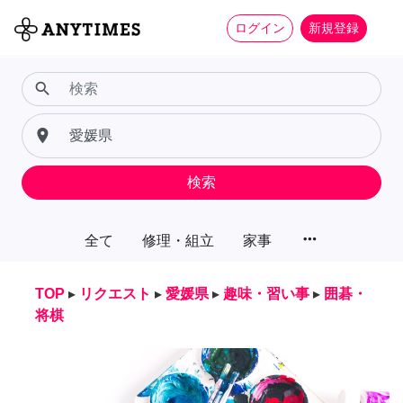
ログイン
新規登録
search
place
検索
more_horiz
全て
修理・組立
家事
TOP
▸
リクエスト
▸
愛媛県
▸
趣味・習い事
▸
囲碁・
将棋