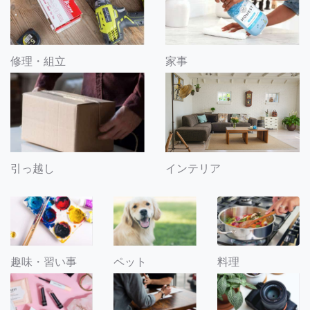
修理・組立
家事
引っ越し
インテリア
趣味・習い事
ペット
料理