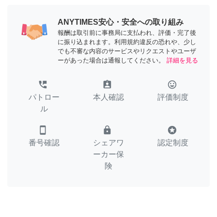
ANYTIMES安心・安全への取り組み
報酬は取引前に事務局に支払われ、評価・完了後
に振り込まれます。利用規約違反の恐れや、少し
でも不審な内容のサービスやリクエストやユーザ
ーがあった場合は通報してください。
詳細を見る
perm_phone_msg
assignment_ind
tag_faces
パトロー
本人確認
評価制度
ル
smartphone
lock
stars
番号確認
シェアワ
認定制度
ーカー保
険