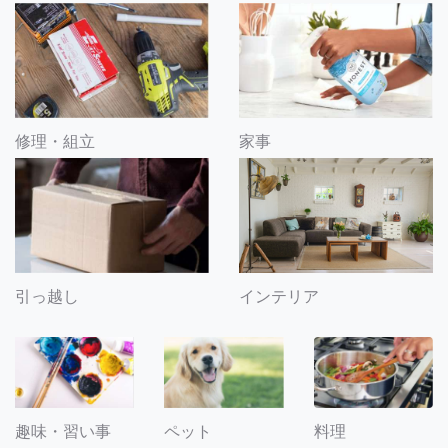
修理・組立
家事
引っ越し
インテリア
趣味・習い事
ペット
料理