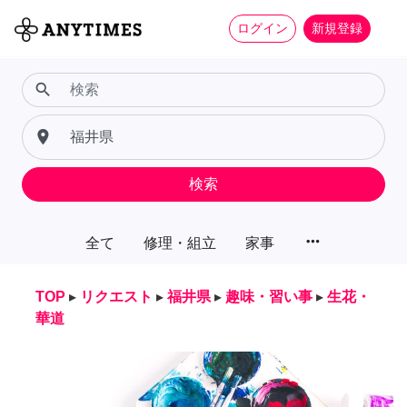
ログイン
新規登録
search
place
検索
more_horiz
全て
修理・組立
家事
TOP
▸
リクエスト
▸
福井県
▸
趣味・習い事
▸
生花・
華道