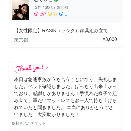
女性
/
30代
/
東京都
sentiment_satisfied
sentiment_neutral
sentiment_dissatisfied
297
17
1
【女性限定】RASIK（ラシク）家具組み立て
¥3,000
東京都
本日は急遽家族が立ち合うことになり、失礼しま
した。ベッド確認しました。ばっちり出来上がっ
ており、感謝しかありません！手慣れた様子で組
み立て、重たいマットレスもお一人で持ち上げら
れていたと聞きました。 本当にありがとうござ
いました！大変助かりました！
依頼されたチケット