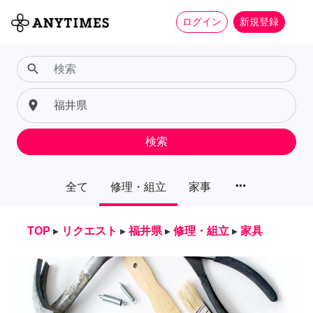
ログイン
新規登録
search
place
検索
more_horiz
全て
修理・組立
家事
TOP
▸
リクエスト
▸
福井県
▸
修理・組立
▸
家具