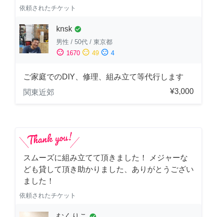
依頼されたチケット
knsk
check_circle
男性
/
50代
/
東京都
sentiment_satisfied
sentiment_neutral
sentiment_dissatisfied
1670
49
4
ご家庭でのDIY、修理、組み立て等代行します
¥3,000
関東近郊
スムーズに組み立てて頂きました！ メジャーな
ども貸して頂き助かりました、ありがとうござい
ました！
依頼されたチケット
むくりこ
check_circle