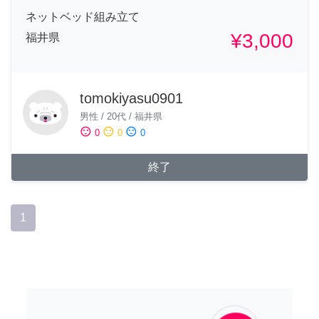
ネットベッド組み立て
¥3,000
福井県
tomokiyasu0901
男性
/
20代
/
福井県
sentiment_satisfied
sentiment_neutral
sentiment_dissatisfied
0
0
0
終了
1