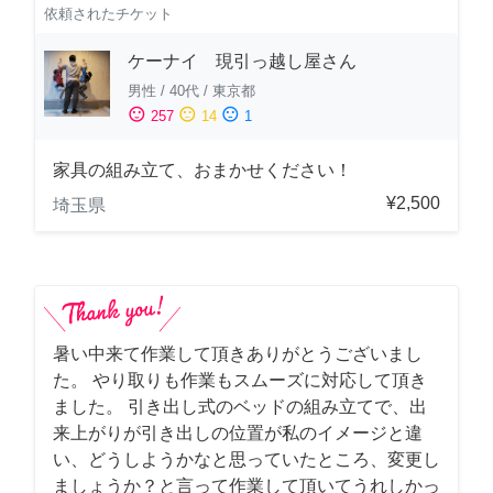
依頼されたチケット
ケーナイ 現引っ越し屋さん
男性
/
40代
/
東京都
sentiment_satisfied
sentiment_neutral
sentiment_dissatisfied
257
14
1
家具の組み立て、おまかせください！
¥2,500
埼玉県
暑い中来て作業して頂きありがとうございまし
た。 やり取りも作業もスムーズに対応して頂き
ました。 引き出し式のベッドの組み立てで、出
来上がりが引き出しの位置が私のイメージと違
い、どうしようかなと思っていたところ、変更し
ましょうか？と言って作業して頂いてうれしかっ