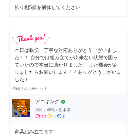
飾り棚5個を解体してください
本日は親切、丁寧な対応ありがとうございまし
た！！ 自分では組み立てが出来ない状態で困っ
ていたので本当に助かりました。 また機会があ
りましたらお願いします＾＾ありがとうございま
した！
依頼されたチケット
アニキング
check_circle
男性
/
40代
/
栃木県
sentiment_satisfied
sentiment_neutral
sentiment_dissatisfied
12
0
0
家具組み立てます