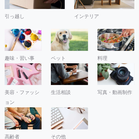
引っ越し
インテリア
趣味・習い事
ペット
料理
美容・ファッシ
生活相談
写真・動画制作
ョン
その他
高齢者