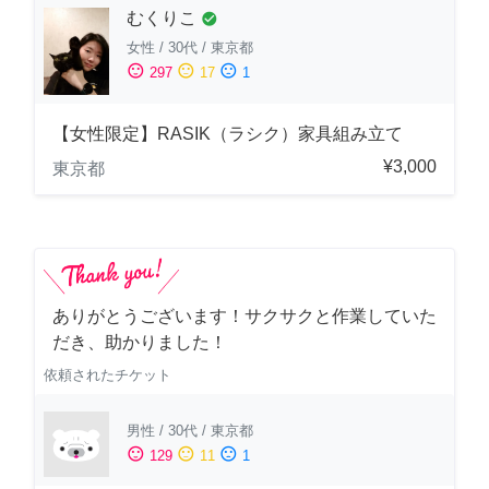
むくりこ
check_circle
女性
/
30代
/
東京都
sentiment_satisfied
sentiment_neutral
sentiment_dissatisfied
297
17
1
【女性限定】RASIK（ラシク）家具組み立て
¥3,000
東京都
ありがとうございます！サクサクと作業していた
だき、助かりました！
依頼されたチケット
男性
/
30代
/
東京都
sentiment_satisfied
sentiment_neutral
sentiment_dissatisfied
129
11
1