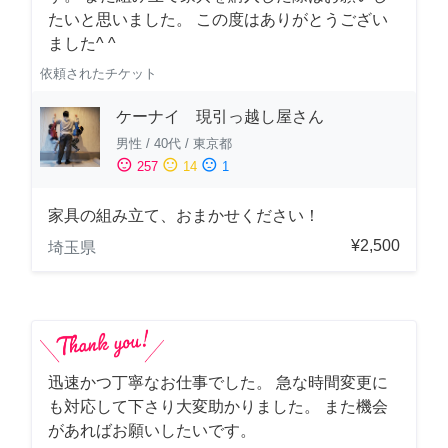
たいと思いました。 この度はありがとうござい
ました^ ^
依頼されたチケット
ケーナイ 現引っ越し屋さん
男性
/
40代
/
東京都
sentiment_satisfied
sentiment_neutral
sentiment_dissatisfied
257
14
1
家具の組み立て、おまかせください！
¥2,500
埼玉県
迅速かつ丁寧なお仕事でした。 急な時間変更に
も対応して下さり大変助かりました。 また機会
があればお願いしたいです。