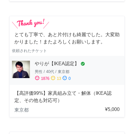
とても丁寧で、あと片付けも綺麗でした。大変助
かりました！またよろしくお願いします。
依頼されたチケット
やりが【IKEA認定】
check_circle
男性
/
40代
/
東京都
sentiment_satisfied
sentiment_neutral
sentiment_dissatisfied
1876
13
0
【高評価99%】家具組み立て・解体（IKEA認
定、その他も対応可）
¥5,000
東京都