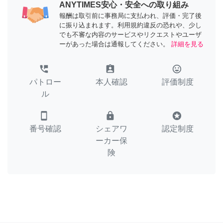
ANYTIMES安心・安全への取り組み
報酬は取引前に事務局に支払われ、評価・完了後
に振り込まれます。利用規約違反の恐れや、少し
でも不審な内容のサービスやリクエストやユーザ
ーがあった場合は通報してください。
詳細を見る
perm_phone_msg
assignment_ind
tag_faces
パトロー
本人確認
評価制度
ル
smartphone
lock
stars
番号確認
シェアワ
認定制度
ーカー保
険