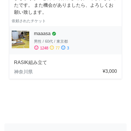
たです。 また機会がありましたら、よろしくお
願い致します。
依頼されたチケット
maaasa
check_circle
男性
/
60代
/
東京都
sentiment_satisfied
sentiment_neutral
sentiment_dissatisfied
1248
77
3
RASIK組み立て
¥3,000
神奈川県