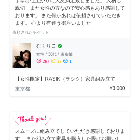
丁寧な仕上がりに大変満足致しました。 人柄も
親切、また女性の方なので安心感もあり感謝して
おります。 また何かあれば依頼させていただき
ます。 心より有難う御座いました
依頼されたチケット
むくりこ
check_circle
女性
/
30代
/
東京都
sentiment_satisfied
sentiment_neutral
sentiment_dissatisfied
297
17
1
【女性限定】RASIK（ラシク）家具組み立て
¥3,000
東京都
スムーズに組み立てしていただき感謝しておりま
す。 また組み立て家具を購入した際はお願いし