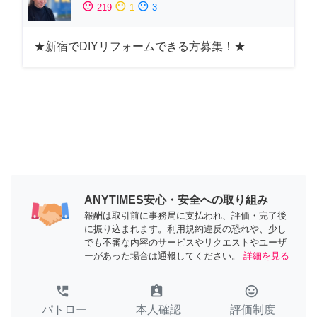
sentiment_satisfied
sentiment_neutral
sentiment_dissatisfied
219
1
3
★新宿でDIYリフォームできる方募集！★
ANYTIMES安心・安全への取り組み
報酬は取引前に事務局に支払われ、評価・完了後
に振り込まれます。利用規約違反の恐れや、少し
でも不審な内容のサービスやリクエストやユーザ
ーがあった場合は通報してください。
詳細を見る
perm_phone_msg
assignment_ind
tag_faces
パトロー
本人確認
評価制度