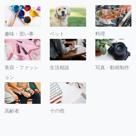
趣味・習い事
ペット
料理
美容・ファッシ
生活相談
写真・動画制作
ョン
その他
高齢者