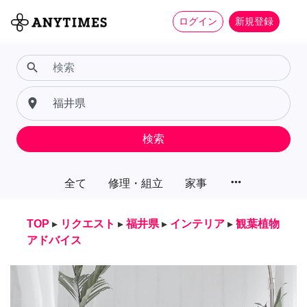
ログイン
新規登録
search
place
検索
more_horiz
全て
修理・組立
家事
TOP
▸
リクエスト
▸
福井県
▸
インテリア
▸
観葉植物
アドバイス