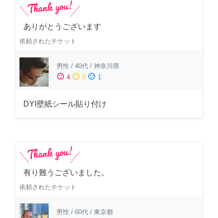
ありがとうございます
依頼されたチケット
男性
/
40代
/
神奈川県
sentiment_satisfied
sentiment_neutral
sentiment_dissatisfied
4
0
1
DYI壁紙シール貼り付け
有り難うございました。
依頼されたチケット
男性
/
60代
/
東京都