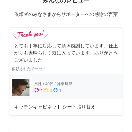
みんなのレビュー
依頼者のみなさまからサポーターへの感謝の言葉
とても丁寧に対応して頂き感謝しています。仕上
がりも素晴らしく気に入っています。ありがとう
ございました。
依頼されたチケット
男性
/
40代
/
神奈川県
sentiment_satisfied
sentiment_neutral
sentiment_dissatisfied
4
0
1
キッチンキャビネット シート張り替え