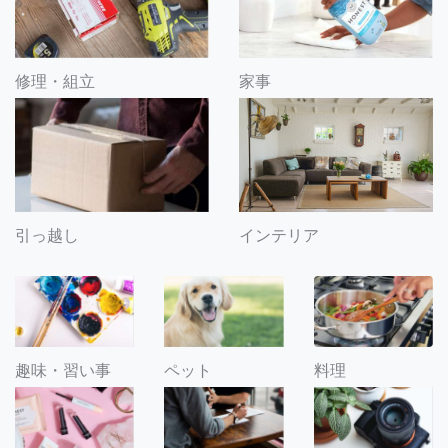
修理・組立
家事
引っ越し
インテリア
趣味・習い事
ペット
料理