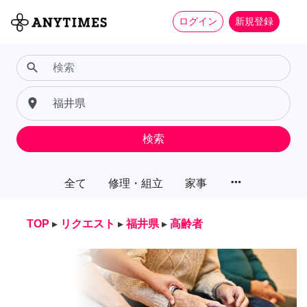
ログイン
新規登録
search
place
検索
more_horiz
全て
修理・組立
家事
TOP
▸
リクエスト
▸
福井県
▸
高齢者