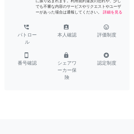
に振り込まれます。利用規約違反の恐れや、少し
でも不審な内容のサービスやリクエストやユーザ
ーがあった場合は通報してください。
詳細を見る
perm_phone_msg
assignment_ind
tag_faces
パトロー
本人確認
評価制度
ル
smartphone
lock
stars
番号確認
シェアワ
認定制度
ーカー保
険