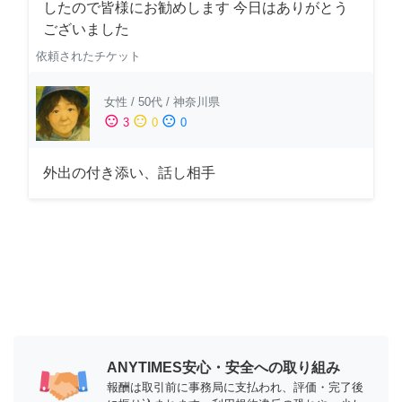
したので皆様にお勧めします 今日はありがとう
ございました
依頼されたチケット
女性
/
50代
/
神奈川県
sentiment_satisfied
sentiment_neutral
sentiment_dissatisfied
3
0
0
外出の付き添い、話し相手
ANYTIMES安心・安全への取り組み
報酬は取引前に事務局に支払われ、評価・完了後