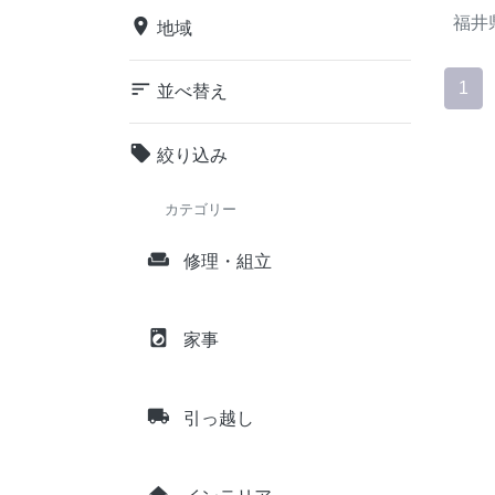
福井
place
地域
sort
1
並べ替え
local_offer
絞り込み
カテゴリー
weekend
修理・組立
local_laundry_service
家事
local_shipping
引っ越し
home