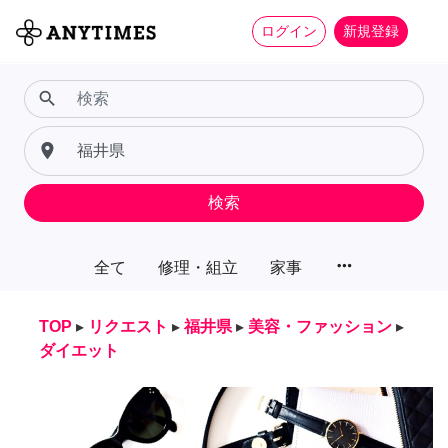
ログイン
新規登録
search
place
検索
more_horiz
全て
修理・組立
家事
TOP
▸
リクエスト
▸
福井県
▸
美容・ファッション
▸
ダイエット