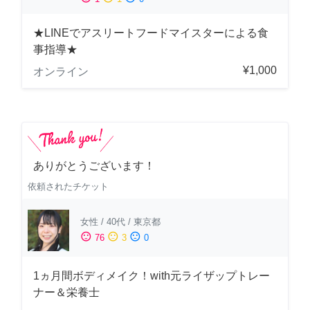
★LINEでアスリートフードマイスターによる食
事指導★
¥1,000
オンライン
ありがとうございます！
依頼されたチケット
女性
/
40代
/
東京都
sentiment_satisfied
sentiment_neutral
sentiment_dissatisfied
76
3
0
1ヵ月間ボディメイク！with元ライザップトレー
ナー＆栄養士