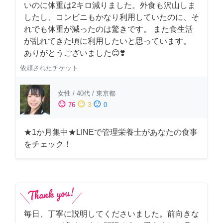
いのに体重は2キロ減りました。外食も沢山しま
したし、コンビニもかなり利用していたのに、そ
れでも体重が減ったのは驚きです。 また食生活
が乱れてきた頃に利用したいと思っています。
ありがとうございました😊❣️
依頼されたチケット
女性
/
40代
/
東京都
sentiment_satisfied
sentiment_neutral
sentiment_dissatisfied
76
3
0
★1か月集中★LINEで管理栄養士があなたの食事
をチェック！
毎日、丁寧に説明してくださいました。前向きな