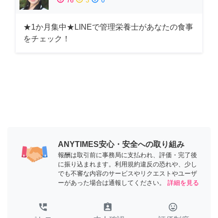
76
3
0
★1か月集中★LINEで管理栄養士があなたの食事
をチェック！
ANYTIMES安心・安全への取り組み
報酬は取引前に事務局に支払われ、評価・完了後
に振り込まれます。利用規約違反の恐れや、少し
でも不審な内容のサービスやリクエストやユーザ
ーがあった場合は通報してください。
詳細を見る
perm_phone_msg
assignment_ind
tag_faces