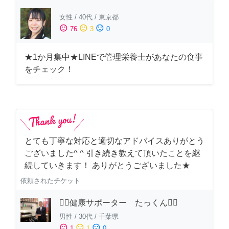
女性
/
40代
/
東京都
sentiment_satisfied
sentiment_neutral
sentiment_dissatisfied
76
3
0
★1か月集中★LINEで管理栄養士があなたの食事
をチェック！
とても丁寧な対応と適切なアドバイスありがとう
ございました^ ^ 引き続き教えて頂いたことを継
続していきます！ ありがとうございました★
依頼されたチケット
🏋️‍♂️健康サポーター たっくん🏋️‍♂️
男性
/
30代
/
千葉県
sentiment_satisfied
sentiment_neutral
sentiment_dissatisfied
1
1
0