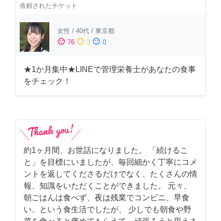
依頼されたチケット
女性
/
40代
/
東京都
sentiment_satisfied
sentiment_neutral
sentiment_dissatisfied
76
3
0
★1か月集中★LINEで管理栄養士があなたの食事
をチェック！
約1ヶ月間、お世話になりました。 「続けるこ
と」を目標にいましたが、毎回細かく丁寧にコメ
ントを返してくださるだけでなく、たくさんの情
報、知識をいただくことができました。 元々、
朝ごはんは食べず、夜は残業でコンビニ、早食
い、という食生活でしたが、 少しでも朝食や野