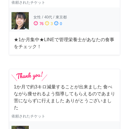
依頼されたチケット
女性
/
40代
/
東京都
sentiment_satisfied
sentiment_neutral
sentiment_dissatisfied
76
3
0
★1か月集中★LINEで管理栄養士があなたの食事
をチェック！
1か月で約3キロ減量することが出来ました 食べ
ながら痩せれるよう指導してもらえるのであまり
苦にならずに行えました ありがとうございまし
た
依頼されたチケット