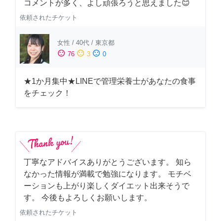
コメントが多く、よし頑張ろうと思えました😊
依頼されたチケット
女性
/
40代
/
東京都
sentiment_satisfied
sentiment_neutral
sentiment_dissatisfied
76
3
0
★1か月集中★LINEで管理栄養士があなたの食事
をチェック！
丁寧なアドバイスありがとうございます。 知ら
なかった情報が満載で勉強になります。 モチベ
ーションも上がり楽しくダイエット出来そうで
す。 今後もよろしくお願いします。
依頼されたチケット