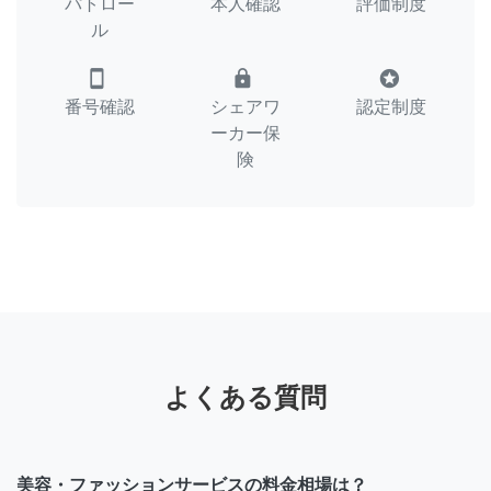
パトロー
本人確認
評価制度
ル
smartphone
lock
stars
番号確認
シェアワ
認定制度
ーカー保
険
よくある質問
美容・ファッションサービスの料金相場は？