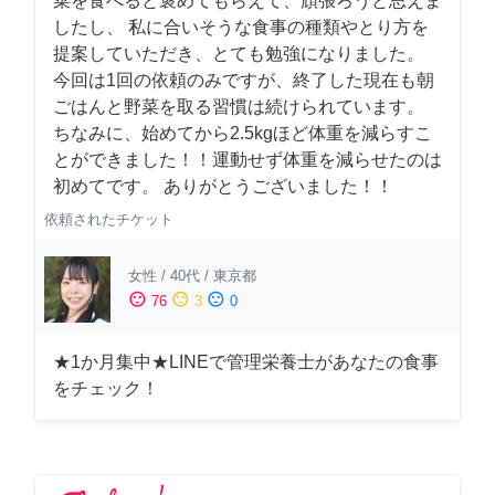
菜を食べると褒めてもらえて、頑張ろうと思えま
したし、 私に合いそうな食事の種類やとり方を
提案していただき、とても勉強になりました。
今回は1回の依頼のみですが、終了した現在も朝
ごはんと野菜を取る習慣は続けられています。
ちなみに、始めてから2.5kgほど体重を減らすこ
とができました！！運動せず体重を減らせたのは
初めてです。 ありがとうございました！！
依頼されたチケット
女性
/
40代
/
東京都
sentiment_satisfied
sentiment_neutral
sentiment_dissatisfied
76
3
0
★1か月集中★LINEで管理栄養士があなたの食事
をチェック！