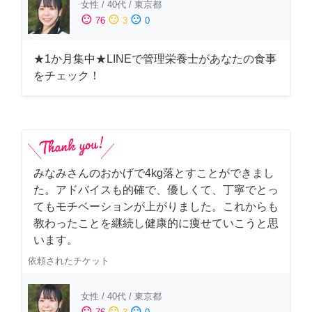
女性
/
40代
/
東京都
sentiment_satisfied
sentiment_neutral
sentiment_dissatisfied
76
3
0
★1か月集中★LINEで管理栄養士があなたの食事
をチェック！
みなみさんのおかげで4kg落とすことができまし
た。アドバイスも的確で、優しくて、丁寧でとっ
てもモチベーションが上がりました。これからも
教わったことを継続し健康的に痩せていこうと思
います。
依頼されたチケット
女性
/
40代
/
東京都
sentiment_satisfied
sentiment_neutral
sentiment_dissatisfied