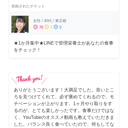
依頼されたチケット
女性
/
40代
/
東京都
sentiment_satisfied
sentiment_neutral
sentiment_dissatisfied
76
3
0
★1か月集中★LINEで管理栄養士があなたの食事
をチェック！
ありがとうございます！大満足でした。良いとこ
ろを見つけてくれて、必ず褒めてくれるので、モ
チベーションが上がります。1ヶ月やり取りをす
るのが、とても楽しかったです。食事だけではな
く、YouTubeのオススメ動画も教えていただきま
した。バランス良く食べていたので、何もしてな