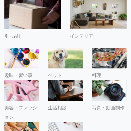
引っ越し
インテリア
趣味・習い事
ペット
料理
美容・ファッシ
生活相談
写真・動画制作
ョン