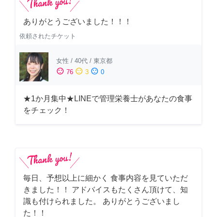
ありがとうございました！！！
依頼されたチケット
女性
/
40代
/
東京都
sentiment_satisfied
sentiment_neutral
sentiment_dissatisfied
76
3
0
★1か月集中★LINEで管理栄養士があなたの食事
をチェック！
毎日、予想以上に細かく 食事内容を見ていただ
きました！！ アドバイスもたくさん頂けて、知
識も付けられました。 ありがとうございまし
た！！