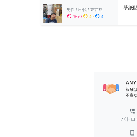
壁紙
男性
/
50代
/
東京都
sentiment_satisfied
sentiment_neutral
sentiment_dissatisfied
1670
49
4
AN
報酬
不審
perm_phone_msg
パトロ
smartphone