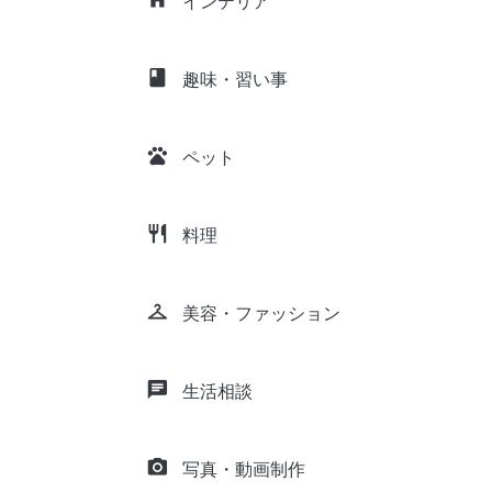
インテリア
class
趣味・習い事
pets
ペット
restaurant
料理
checkroom
美容・ファッション
chat
生活相談
camera_alt
写真・動画制作