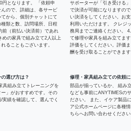
0円となります。 「依頼申
サポーターが「引き受ける」
せんので、詳細は、各サービ
で決済が可能になりますので
いてから、個別チャットにて
い決済をしてください。お支
の種類と数、訪問場所、日程
利用いただけます。 クレジ
約前（前払い決済前）であれ
務局までご連絡ください。 
きめの家具で組み立て2人以上
て修理や家具を組み立てます
されることもございます。
評価をしてください。評価ま
酬を受け取ることができます
ーの選び方は？
修理・家具組み立ての依頼に
）家具組み立てトレーニングを
部品が揃っているか、 組み
ター」がおすすめです。その
なども事前にANYTIMES
/実績を確認して、選んでく
ださい。 また、イケア製品
ア公式ホームページに各種情
ちらへお問い合わせください