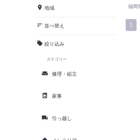
福岡
place
地域
sort
1
並べ替え
local_offer
絞り込み
カテゴリー
weekend
修理・組立
local_laundry_service
家事
local_shipping
引っ越し
home