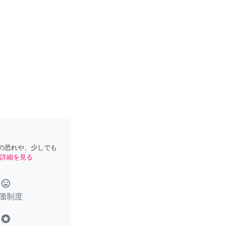
の恐れや、少しでも
詳細を見る
tag_faces
価制度
stars