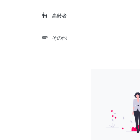
escalator_warning
高齢者
attachment
その他