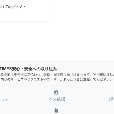
貼りのお手伝い
YTIMES安心・安全への取り組み
は取引前に事務局に支払われ、評価・完了後に振り込まれます。利用規約違反
な内容のサービスやリクエストやユーザーがあった場合は通報してください。
assignment_ind
ール
本人確認
評
lock