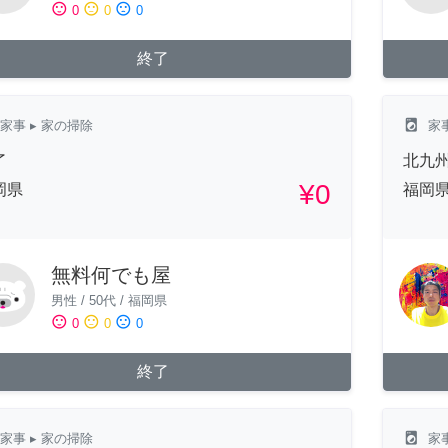
sentiment_satisfied
sentiment_neutral
sentiment_dissatisfied
0
0
0
終了
local_laundry_service
家事
▸ 家の掃除
家
了
北九
¥0
岡県
福岡
無料何でも屋
男性
/
50代
/
福岡県
sentiment_satisfied
sentiment_neutral
sentiment_dissatisfied
0
0
0
終了
local_laundry_service
家事
▸ 家の掃除
家