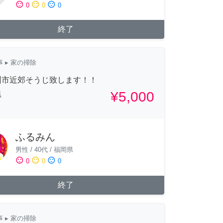
sentiment_satisfied
sentiment_neutral
sentiment_dissatisfied
0
0
0
終了
事
▸ 家の掃除
州市近郊そうじ致します！！
¥5,000
県
ふるみん
男性
/
40代
/
福岡県
sentiment_satisfied
sentiment_neutral
sentiment_dissatisfied
0
0
0
終了
事
▸ 家の掃除