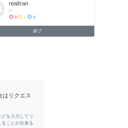
realtran
/
/
sentiment_satisfied
sentiment_neutral
sentiment_dissatisfied
0
0
0
終了
合はリクエス
などを入力してリ
えることが出来る