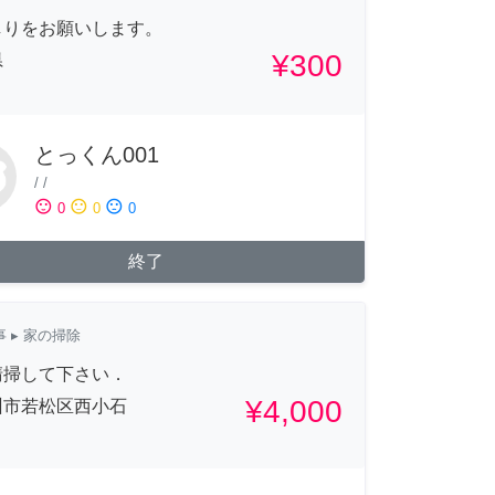
しりをお願いします。
¥300
県
とっくん001
/
/
sentiment_satisfied
sentiment_neutral
sentiment_dissatisfied
0
0
0
終了
事
▸ 家の掃除
清掃して下さい．
¥4,000
州市若松区西小石