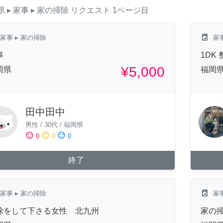
県
▸ 家事
▸ 家の掃除
リクエスト
1ページ目
local_laundry_service
家事
▸ 家の掃除
家
事
1DK
¥5,000
岡県
福岡
田中田中
男性
/
30代
/
福岡県
sentiment_satisfied
sentiment_neutral
sentiment_dissatisfied
0
0
0
終了
local_laundry_service
家事
▸ 家の掃除
家
除をして下さる女性 北九州
家の