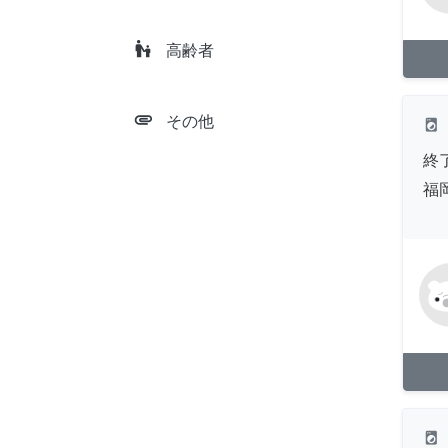
escalator_warning
高齢者
attachment
その他
local_laundry_service
終
福
local_laundry_service