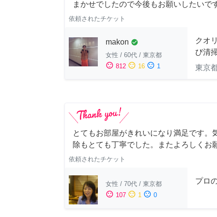
まかせでしたので今後もお願いしたいで
依頼されたチケット
クオ
makon
check_circle
び清
女性
/
60代
/
東京都
sentiment_satisfied
sentiment_neutral
sentiment_dissatisfied
812
16
1
東京
とてもお部屋がきれいになり満足です。
除もとても丁寧でした。またよろしくお
依頼されたチケット
プロ
女性
/
70代
/
東京都
sentiment_satisfied
sentiment_neutral
sentiment_dissatisfied
107
1
0