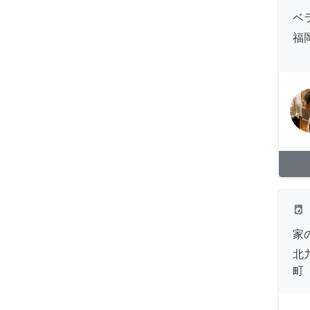
ベ
福
local_laundry_service
家
北
町