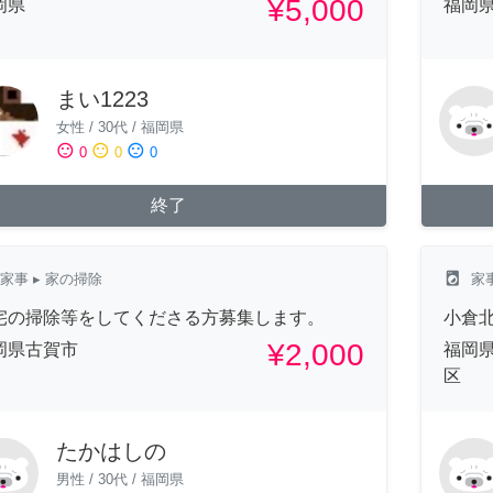
¥5,000
岡県
福岡
まい1223
女性
/
30代
/
福岡県
sentiment_satisfied
sentiment_neutral
sentiment_dissatisfied
0
0
0
終了
local_laundry_service
家事
▸ 家の掃除
家
宅の掃除等をしてくださる方募集します。
小倉
¥2,000
岡県古賀市
福岡
区
たかはしの
男性
/
30代
/
福岡県