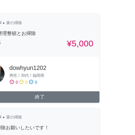
事
▸ 家の掃除
 整理整頓とお掃除
¥5,000
県
dowhyun1202
男性
/
30代
/
福岡県
sentiment_satisfied
sentiment_neutral
sentiment_dissatisfied
0
0
0
終了
事
▸ 家の掃除
掃除お願いしたいです！