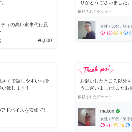
す。
りがとうございました。
依頼されたチケット
リティの高い家事代行及
女性
/
50代
/
埼玉
掃
sentiment_satisfied
sentiment_neutral
sentiment_dissatisfied
123
4
0
¥6,000
都
気さくで話しやすいお掃
お願いしたところ以外も
願い致します！
うございました‼️またお
依頼されたチケット
のアドバイスを安価で❗
makon
check_circle
女性
/
60代
/
東京
sentiment_satisfied
sentiment_neutral
sentiment_dissatisfied
812
16