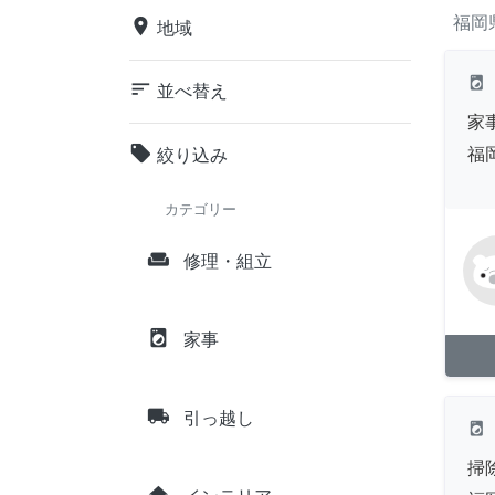
福岡
place
地域
local_laundry_service
sort
並べ替え
家
local_offer
福
絞り込み
カテゴリー
weekend
修理・組立
local_laundry_service
家事
local_shipping
引っ越し
local_laundry_service
掃
home