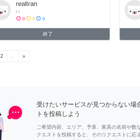
realtran
/
/
sentiment_satisfied
sentiment_neutral
sentiment_dissatisfied
0
0
0
終了
2
...
»
受けたいサービスが見つからない場
トを投稿しよう
ご希望内容、エリア、予算、家具の名前や数
クエストを投稿すると、そのリクエストに応