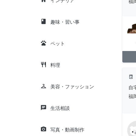
インテリア
福
class
趣味・習い事
pets
ペット
restaurant
料理
local_laundry_service
checkroom
美容・ファッション
自
福
chat
生活相談
camera_alt
写真・動画制作