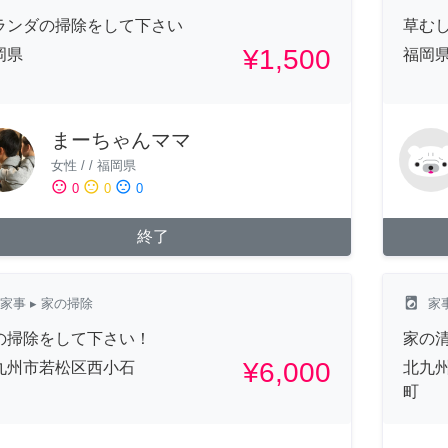
ランダの掃除をして下さい
草む
¥1,500
岡県
福岡
まーちゃんママ
女性
/
/
福岡県
sentiment_satisfied
sentiment_neutral
sentiment_dissatisfied
0
0
0
終了
local_laundry_service
家事
▸ 家の掃除
家
の掃除をして下さい！
家の
¥6,000
九州市若松区西小石
北九
町