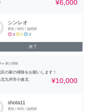
¥6,000
県
シンレオ
男性
/
40代
/
福岡県
sentiment_satisfied
sentiment_neutral
sentiment_dissatisfied
0
0
0
終了
事
▸ 家の掃除
北区の家の掃除をお願いします！
¥10,000
県北九州市小倉北
shota11
男性
/
40代
/
福岡県