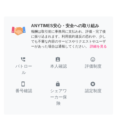
ANYTIMES安心・安全への取り組み
報酬は取引前に事務局に支払われ、評価・完了後
に振り込まれます。利用規約違反の恐れや、少し
でも不審な内容のサービスやリクエストやユーザ
ーがあった場合は通報してください。
詳細を見る
perm_phone_msg
assignment_ind
tag_faces
パトロー
本人確認
評価制度
ル
smartphone
lock
stars
番号確認
シェアワ
認定制度
ーカー保
険