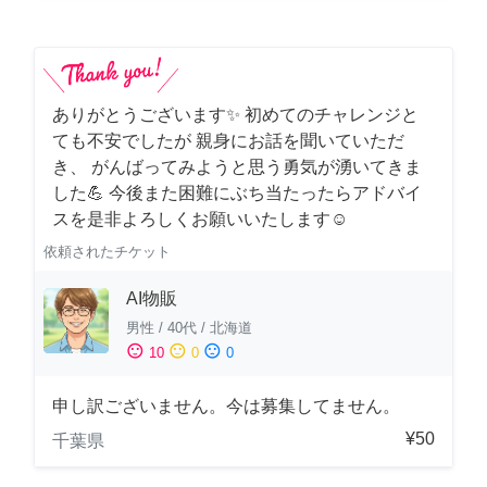
ありがとうございます✨ 初めてのチャレンジと
ても不安でしたが 親身にお話を聞いていただ
き、 がんばってみようと思う勇気が湧いてきま
した💪 今後また困難にぶち当たったらアドバイ
スを是非よろしくお願いいたします☺️
依頼されたチケット
AI物販
男性
/
40代
/
北海道
sentiment_satisfied
sentiment_neutral
sentiment_dissatisfied
10
0
0
申し訳ございません。今は募集してません。
¥50
千葉県