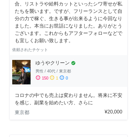
合、リストラや給料カットといったシワ寄せが私
たちを襲います。ですが、フリーランスとして自
分の力で稼ぐ、生きる事が出来るように今回なり
ました。本当にお世話になりました。ありがとう
ございます。これからもアフターフォローなどで
も宜しくお願い致します。
依頼されたチケット
ゆうやクリーン
check_circle
男性
/
40代
/
東京都
sentiment_satisfied
sentiment_neutral
sentiment_dissatisfied
150
1
0
コロナの中でも売上は変わりません。将来に不安
を感じ、副業を始めたい方、さらに
¥20,000
東京都