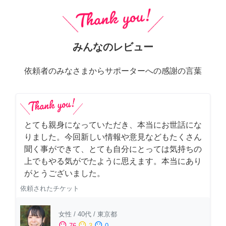
みんなのレビュー
依頼者のみなさまからサポーターへの感謝の言葉
とても親身になっていただき、本当にお世話にな
りました。今回新しい情報や意見などもたくさん
聞く事ができて、とても自分にとっては気持ちの
上でもやる気がでたように思えます。本当にあり
がとうございました。
依頼されたチケット
女性
/
40代
/
東京都
sentiment_satisfied
sentiment_neutral
sentiment_dissatisfied
76
3
0