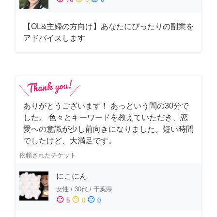
【OL&主婦の方向け】あなたにぴったりの副業を
アドバイスします
ありがとうございます！ あっという間の30分で
した。 色々とキーワードを教えていただき、恋
愛への意識が少し前向きになりました。短い時間
でしたけど、大満足です。
依頼されたチケット
にこにん
女性
/
30代
/
千葉県
sentiment_satisfied
sentiment_neutral
sentiment_dissatisfied
5
0
0