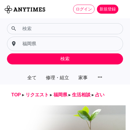
ログイン
新規登録
search
place
検索
more_horiz
全て
修理・組立
家事
TOP
▸
リクエスト
▸
福岡県
▸
生活相談
▸
占い