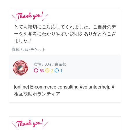
とても親切にご対応してくれました。ご自身のデ
ータを参考にわかりやすい説明をありがとうござ
ました！
依頼されたチケット
女性
/
30's
/
東京都
sentiment_satisfied
sentiment_neutral
sentiment_dissatisfied
86
2
1
[online] E-commerce consulting #volunteerhelp #
相互扶助ボランティア