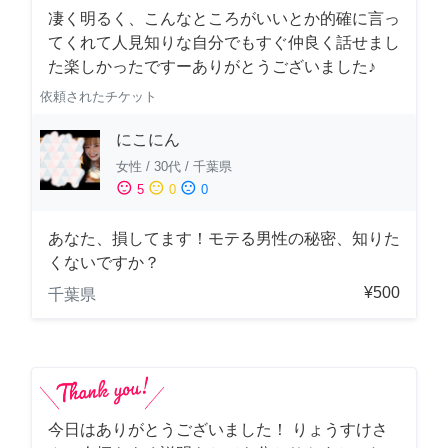
凄く明るく、こんなところがいいとか的確に言っ
てくれて人見知りな自分でもすぐ仲良く話せまし
た楽しかったですーありがとうございました♪
依頼されたチケット
にこにん
女性
/
30代
/
千葉県
sentiment_satisfied
sentiment_neutral
sentiment_dissatisfied
5
0
0
あなた、損してます！モテる男性の秘密、知りた
くないですか？
¥500
千葉県
今日はありがとうございました！ りょうすけさ