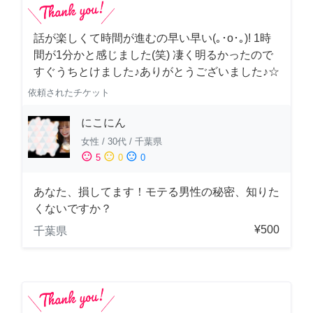
話が楽しくて時間が進むの早い早い(｡･о･｡)! 1時
間が1分かと感じました(笑) 凄く明るかったので
すぐうちとけました♪ありがとうございました♪☆
依頼されたチケット
にこにん
女性
/
30代
/
千葉県
sentiment_satisfied
sentiment_neutral
sentiment_dissatisfied
5
0
0
あなた、損してます！モテる男性の秘密、知りた
くないですか？
¥500
千葉県