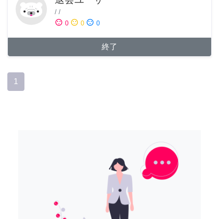
/
/
sentiment_satisfied
sentiment_neutral
sentiment_dissatisfied
0
0
0
終了
1