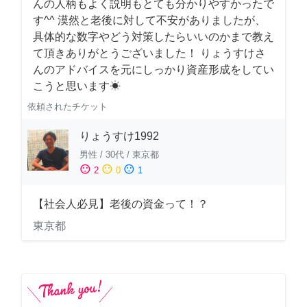
んの人柄もよく説明もとても分かりやすかったで
す^^ 漠然と老後に対して不安がありましたが、
具体的な数字やどう対策したらいいのかまで教え
て頂きありがとうございました！ りょうすけさ
んのアドバイスを元にしっかり資産形成をしてい
こうと思います☀︎
依頼されたチケット
りょうすけ1992
男性
/
30代
/
東京都
sentiment_satisfied
sentiment_neutral
sentiment_dissatisfied
2
0
1
【社会人必見】老後の資金って！？
東京都