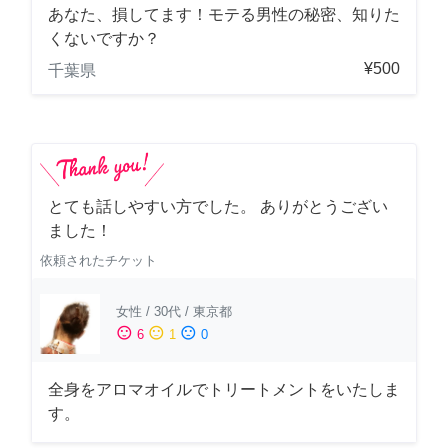
あなた、損してます！モテる男性の秘密、知りた
くないですか？
¥500
千葉県
とても話しやすい方でした。 ありがとうござい
ました！
依頼されたチケット
女性
/
30代
/
東京都
sentiment_satisfied
sentiment_neutral
sentiment_dissatisfied
6
1
0
全身をアロマオイルでトリートメントをいたしま
す。