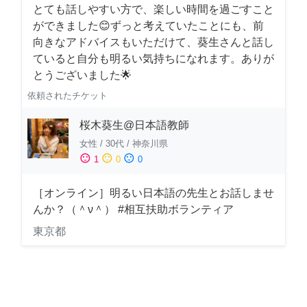
とても話しやすい方で、楽しい時間を過ごすこと
ができました😊ずっと考えていたことにも、前
向きなアドバイスもいただけて、葵生さんと話し
ていると自分も明るい気持ちになれます。ありが
とうございました🌟
依頼されたチケット
桜木葵生@日本語教師
女性
/
30代
/
神奈川県
sentiment_satisfied
sentiment_neutral
sentiment_dissatisfied
1
0
0
［オンライン］明るい日本語の先生とお話しませ
んか？（＾ν＾） #相互扶助ボランティア
東京都