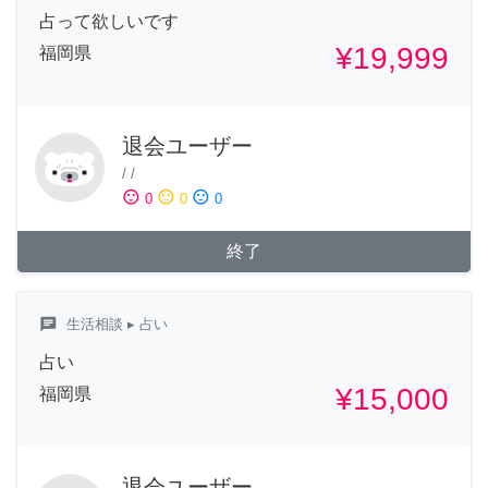
占って欲しいです
¥19,999
福岡県
退会ユーザー
/
/
sentiment_satisfied
sentiment_neutral
sentiment_dissatisfied
0
0
0
終了
chat
生活相談
▸ 占い
占い
¥15,000
福岡県
退会ユーザー