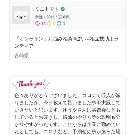
ミニトマト
check_circle
女性
/
60代
/
宮崎県
sentiment_satisfied
sentiment_neutral
sentiment_dissatisfied
19
0
0
「オンライン」お悩み相談 #占い #相互扶助ボラ
ンティア
宮崎県
色々ありがとうございました。コロナで収入が減
りましたが、今日教えて貰いました事を実践して
いきたいと思います。ゆうやさんは講習会なども
しているとお聞きし、掃除のやり方等の説明も分
かりやすかったです。これからは企業に勤めてい
たとしても、コロナなど、予期せぬ事があった場