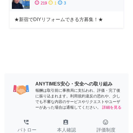
sentiment_satisfied
sentiment_neutral
sentiment_dissatisfied
219
1
3
★新宿でDIYリフォームできる方募集！★
ANYTIMES安心・安全への取り組み
報酬は取引前に事務局に支払われ、評価・完了後
に振り込まれます。利用規約違反の恐れや、少し
でも不審な内容のサービスやリクエストやユーザ
ーがあった場合は通報してください。
詳細を見る
perm_phone_msg
assignment_ind
tag_faces
パトロー
本人確認
評価制度