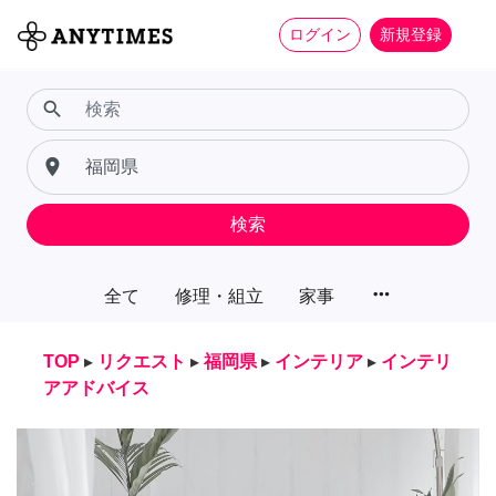
ログイン
新規登録
search
place
検索
more_horiz
全て
修理・組立
家事
TOP
▸
リクエスト
▸
福岡県
▸
インテリア
▸
インテリ
アアドバイス