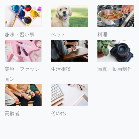
趣味・習い事
ペット
料理
美容・ファッシ
生活相談
写真・動画制作
ョン
その他
高齢者