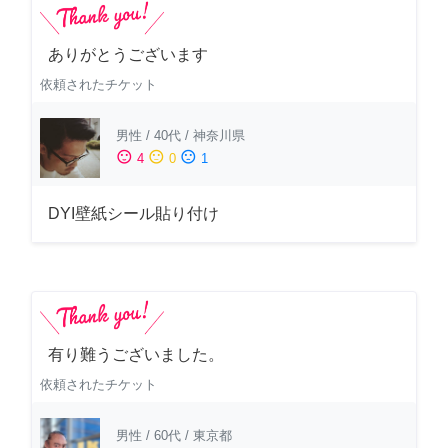
ありがとうございます
依頼されたチケット
男性
/
40代
/
神奈川県
sentiment_satisfied
sentiment_neutral
sentiment_dissatisfied
4
0
1
DYI壁紙シール貼り付け
有り難うございました。
依頼されたチケット
男性
/
60代
/
東京都