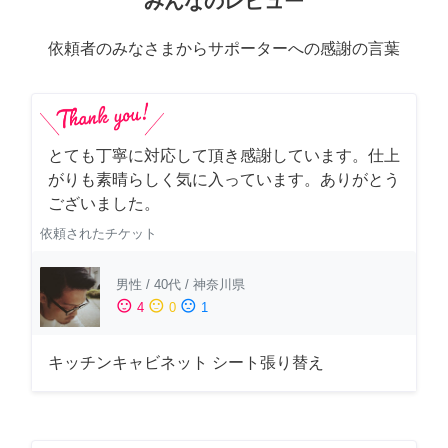
みんなのレビュー
依頼者のみなさまからサポーターへの感謝の言葉
とても丁寧に対応して頂き感謝しています。仕上
がりも素晴らしく気に入っています。ありがとう
ございました。
依頼されたチケット
男性
/
40代
/
神奈川県
sentiment_satisfied
sentiment_neutral
sentiment_dissatisfied
4
0
1
キッチンキャビネット シート張り替え