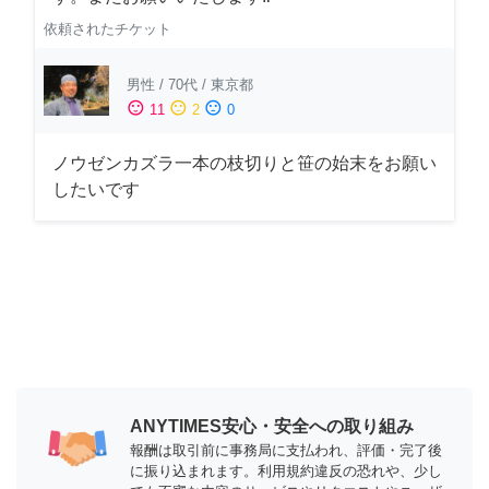
依頼されたチケット
男性
/
70代
/
東京都
sentiment_satisfied
sentiment_neutral
sentiment_dissatisfied
11
2
0
ノウゼンカズラ一本の枝切りと笹の始末をお願い
したいです
ANYTIMES安心・安全への取り組み
報酬は取引前に事務局に支払われ、評価・完了後
に振り込まれます。利用規約違反の恐れや、少し