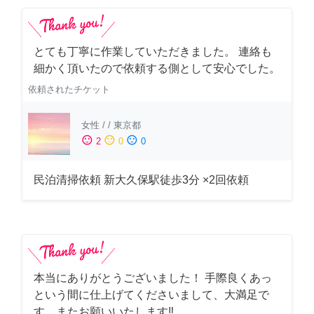
とても丁寧に作業していただきました。 連絡も
細かく頂いたので依頼する側として安心でした。
依頼されたチケット
女性
/
/
東京都
sentiment_satisfied
sentiment_neutral
sentiment_dissatisfied
2
0
0
民泊清掃依頼 新大久保駅徒歩3分 ×2回依頼
本当にありがとうございました！ 手際良くあっ
という間に仕上げてくださいまして、大満足で
す。またお願いいたします‼️