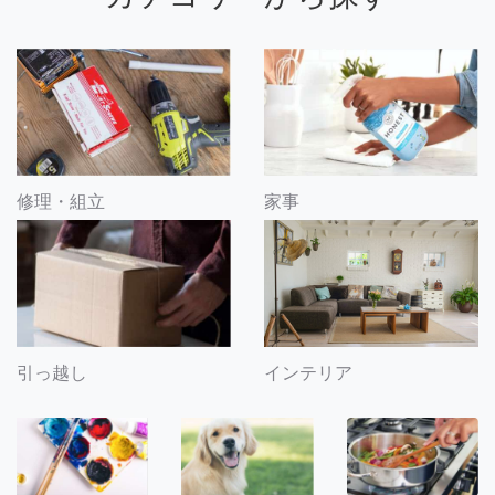
修理・組立
家事
引っ越し
インテリア