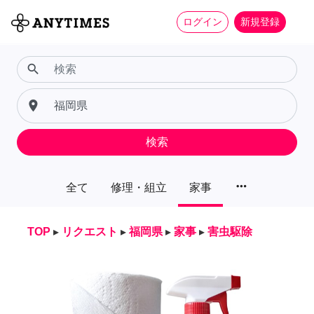
ログイン
新規登録
search
place
検索
more_horiz
全て
修理・組立
家事
TOP
▸
リクエスト
▸
福岡県
▸
家事
▸
害虫駆除