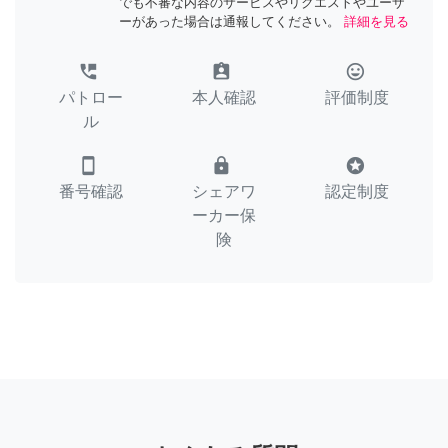
でも不審な内容のサービスやリクエストやユーザ
ーがあった場合は通報してください。
詳細を見る
perm_phone_msg
assignment_ind
tag_faces
パトロー
本人確認
評価制度
ル
smartphone
lock
stars
番号確認
シェアワ
認定制度
ーカー保
険