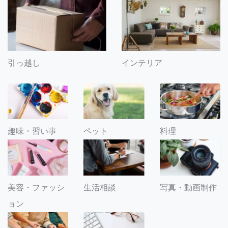
引っ越し
インテリア
趣味・習い事
ペット
料理
美容・ファッシ
生活相談
写真・動画制作
ョン