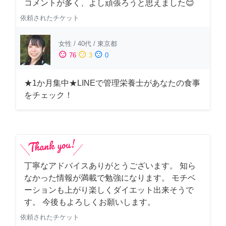
コメントが多く、よし頑張ろうと思えました😊
依頼されたチケット
女性
/
40代
/
東京都
sentiment_satisfied
sentiment_neutral
sentiment_dissatisfied
76
3
0
★1か月集中★LINEで管理栄養士があなたの食事
をチェック！
丁寧なアドバイスありがとうございます。 知ら
なかった情報が満載で勉強になります。 モチベ
ーションも上がり楽しくダイエット出来そうで
す。 今後もよろしくお願いします。
依頼されたチケット