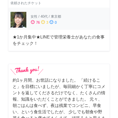
依頼されたチケット
女性
/
40代
/
東京都
sentiment_satisfied
sentiment_neutral
sentiment_dissatisfied
76
3
0
★1か月集中★LINEで管理栄養士があなたの食事
をチェック！
約1ヶ月間、お世話になりました。 「続けるこ
と」を目標にいましたが、毎回細かく丁寧にコメ
ントを返してくださるだけでなく、たくさんの情
報、知識をいただくことができました。 元々、
朝ごはんは食べず、夜は残業でコンビニ、早食
い、という食生活でしたが、 少しでも朝食や野