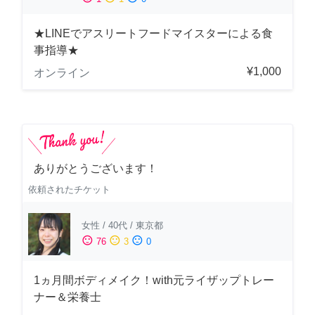
★LINEでアスリートフードマイスターによる食
事指導★
¥1,000
オンライン
ありがとうございます！
依頼されたチケット
女性
/
40代
/
東京都
sentiment_satisfied
sentiment_neutral
sentiment_dissatisfied
76
3
0
1ヵ月間ボディメイク！with元ライザップトレー
ナー＆栄養士