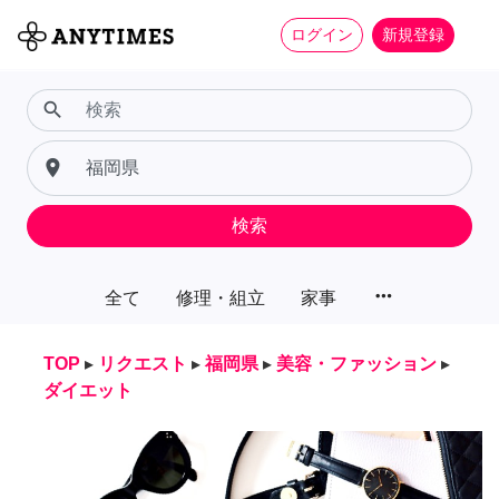
ログイン
新規登録
search
place
検索
more_horiz
全て
修理・組立
家事
TOP
▸
リクエスト
▸
福岡県
▸
美容・ファッション
▸
ダイエット