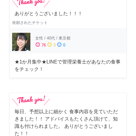
ありがとうございました！！！
依頼されたチケット
女性
/
40代
/
東京都
sentiment_satisfied
sentiment_neutral
sentiment_dissatisfied
76
3
0
★1か月集中★LINEで管理栄養士があなたの食事
をチェック！
毎日、予想以上に細かく 食事内容を見ていただ
きました！！ アドバイスもたくさん頂けて、知
識も付けられました。 ありがとうございまし
た！！