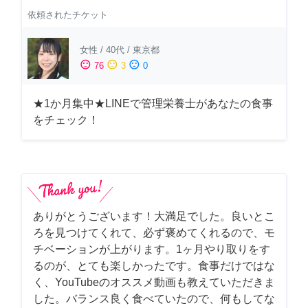
依頼されたチケット
女性
/
40代
/
東京都
sentiment_satisfied
sentiment_neutral
sentiment_dissatisfied
76
3
0
★1か月集中★LINEで管理栄養士があなたの食事
をチェック！
ありがとうございます！大満足でした。良いとこ
ろを見つけてくれて、必ず褒めてくれるので、モ
チベーションが上がります。1ヶ月やり取りをす
るのが、とても楽しかったです。食事だけではな
く、YouTubeのオススメ動画も教えていただきま
した。バランス良く食べていたので、何もしてな