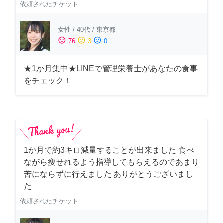
依頼されたチケット
女性
/
40代
/
東京都
sentiment_satisfied
sentiment_neutral
sentiment_dissatisfied
76
3
0
★1か月集中★LINEで管理栄養士があなたの食事
をチェック！
1か月で約3キロ減量することが出来ました 食べ
ながら痩せれるよう指導してもらえるのであまり
苦にならずに行えました ありがとうございまし
た
依頼されたチケット