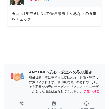
76
3
0
★1か月集中★LINEで管理栄養士があなたの食事
をチェック！
ANYTIMES安心・安全への取り組み
報酬は取引前に事務局に支払われ、評価・完了後
に振り込まれます。利用規約違反の恐れや、少し
でも不審な内容のサービスやリクエストやユーザ
ーがあった場合は通報してください。
詳細を見る
perm_phone_msg
assignment_ind
tag_faces