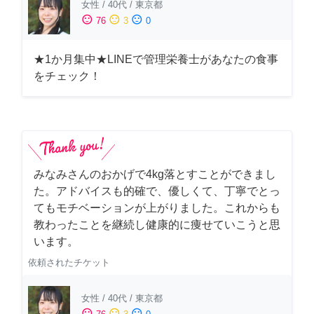
女性
/
40代
/
東京都
sentiment_satisfied
sentiment_neutral
sentiment_dissatisfied
76
3
0
★1か月集中★LINEで管理栄養士があなたの食事
をチェック！
みなみさんのおかげで4kg落とすことができまし
た。アドバイスも的確で、優しくて、丁寧でとっ
てもモチベーションが上がりました。これからも
教わったことを継続し健康的に痩せていこうと思
います。
依頼されたチケット
女性
/
40代
/
東京都
sentiment_satisfied
sentiment_neutral
sentiment_dissatisfied