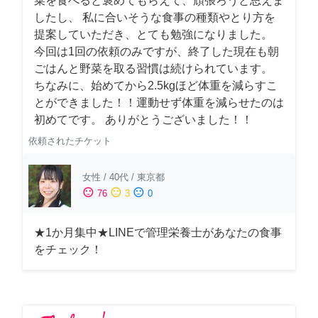
菜を食べると褒めてもらえて、頑張ろうと思えま
したし、 私に合いそうな食事の種類やとり方を
提案していただき、とても勉強になりました。
今回は1回の依頼のみですが、終了した現在も朝
ごはんと野菜を取る習慣は続けられています。
ちなみに、始めてから2.5kgほど体重を減らすこ
とができました！！運動せず体重を減らせたのは
初めてです。 ありがとうございました！！
依頼されたチケット
女性
/
40代
/
東京都
sentiment_satisfied
sentiment_neutral
sentiment_dissatisfied
76
3
0
★1か月集中★LINEで管理栄養士があなたの食事
をチェック！