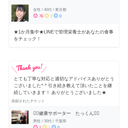
女性
/
40代
/
東京都
sentiment_satisfied
sentiment_neutral
sentiment_dissatisfied
76
3
0
★1か月集中★LINEで管理栄養士があなたの食事
をチェック！
とても丁寧な対応と適切なアドバイスありがとう
ございました^ ^ 引き続き教えて頂いたことを継
続していきます！ ありがとうございました★
依頼されたチケット
🏋️‍♂️健康サポーター たっくん🏋️‍♂️
男性
/
30代
/
千葉県
sentiment_satisfied
sentiment_neutral
sentiment_dissatisfied
1
1
0