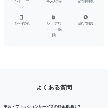
パトロー
本人確認
評価制度
ル
smartphone
lock
stars
番号確認
シェアワ
認定制度
ーカー保
険
よくある質問
美容・ファッションサービスの料金相場は？