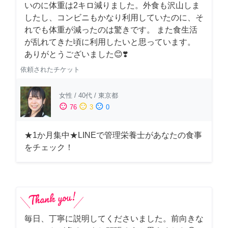
いのに体重は2キロ減りました。外食も沢山しま
したし、コンビニもかなり利用していたのに、そ
れでも体重が減ったのは驚きです。 また食生活
が乱れてきた頃に利用したいと思っています。
ありがとうございました😊❣️
依頼されたチケット
女性
/
40代
/
東京都
sentiment_satisfied
sentiment_neutral
sentiment_dissatisfied
76
3
0
★1か月集中★LINEで管理栄養士があなたの食事
をチェック！
毎日、丁寧に説明してくださいました。前向きな