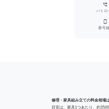
perm_phone_msg
パトロ
smartphone
番号
修理・家具組み立ての料金相場
目安は、家具1つあたり、約35