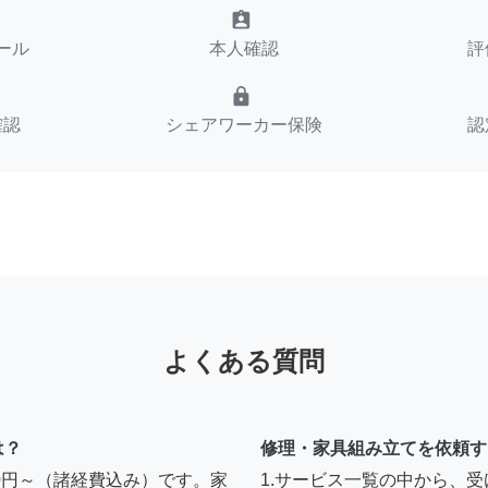
assignment_ind
ール
本人確認
評
lock
確認
シェアワーカー保険
認
よくある質問
は？
修理・家具組み立てを依頼す
00円～（諸経費込み）です。家
1.サービス一覧の中から、