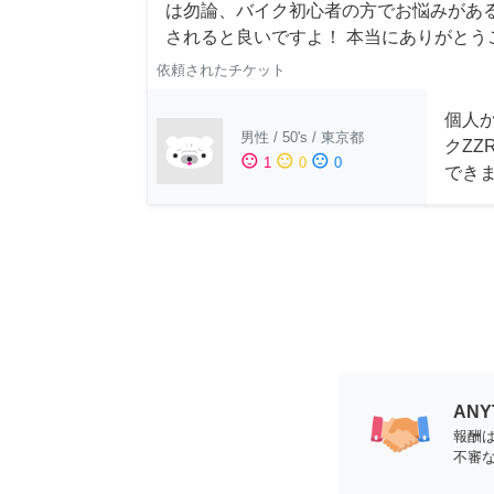
は勿論、バイク初心者の方でお悩みがあるか
されると良いですよ！ 本当にありがとう
依頼されたチケット
個人
男性
/
50's
/
東京都
クZZ
sentiment_satisfied
sentiment_neutral
sentiment_dissatisfied
1
0
0
でき
AN
報酬
不審