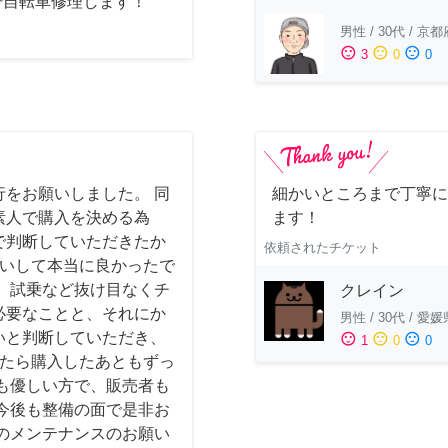
で自転車修理します！
男性
/
30代
/
京都
sentiment_satisfied
sentiment_neutral
sentiment_dissatisfied
3
0
0
をお願いしました。 同
細かいところまで丁寧に
素人で購入を決める為
ます！
で判断していただきたか
依頼されたチケット
お願いして本当に良かったで
、試乗など抜け目なくチ
クレイン
必要なことと、それにか
男性
/
30代
/
愛媛
いと判断していただき、
sentiment_satisfied
sentiment_neutral
sentiment_dissatisfied
1
0
0
かったら購入したあともずっ
も優しい方で、販売者も
今後も整備の面で是非お
のメンテナンスのお願い