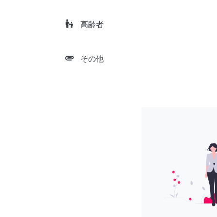
escalator_warning
高齢者
attachment
その他