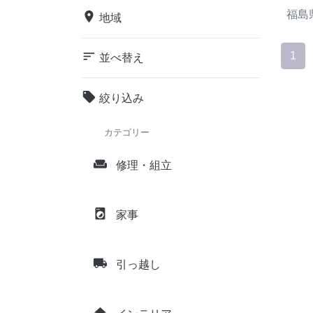
福島
place
地域
sort
1
並べ替え
local_offer
絞り込み
カテゴリー
weekend
修理・組立
local_laundry_service
家事
local_shipping
引っ越し
home