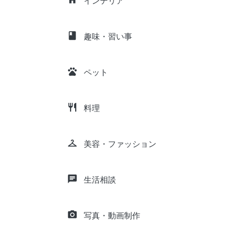
インテリア
class
趣味・習い事
pets
ペット
restaurant
料理
checkroom
美容・ファッション
chat
生活相談
camera_alt
写真・動画制作