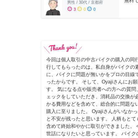
無料
男性
/
30代
/
京都府
sentiment_satisfied
sentiment_neutral
sentiment_dissatisfied
3
0
0
今回は個人取引の中古バイクの購入の同行
行してもらったのは、私自身がバイクの
に、バイクに問題が無いかをプロの目線
ったからです。 そして、Oyajiさんに
す。 気になる点や販売者への方への質問
ェックをしていただき、消耗品の交換が
かる費用などを含めて、総合的に問題な
購入に至りました。 Oyajiさんがいな
と不安が残ったと思います。 人柄もとて
含めて終始和やかに取引ができました。 
世話になりたいと思っています。 バイク