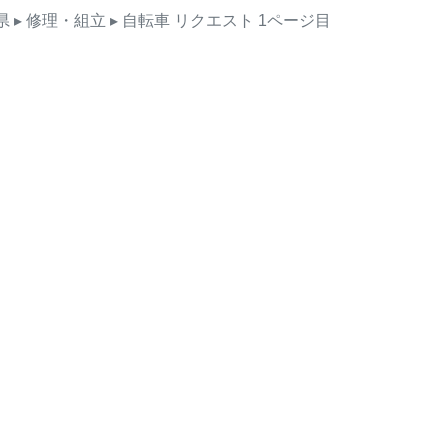
県
▸ 修理・組立
▸ 自転車
リクエスト
1ページ目