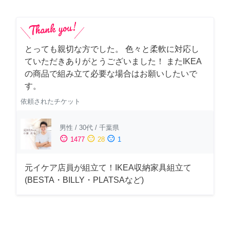
とっても親切な方でした。 色々と柔軟に対応し
ていただきありがとうございました！ またIKEA
の商品で組み立て必要な場合はお願いしたいで
す。
依頼されたチケット
男性
/
30代
/
千葉県
sentiment_satisfied
sentiment_neutral
sentiment_dissatisfied
1477
28
1
元イケア店員が組立て！IKEA収納家具組立て
(BESTA・BILLY・PLATSAなど)