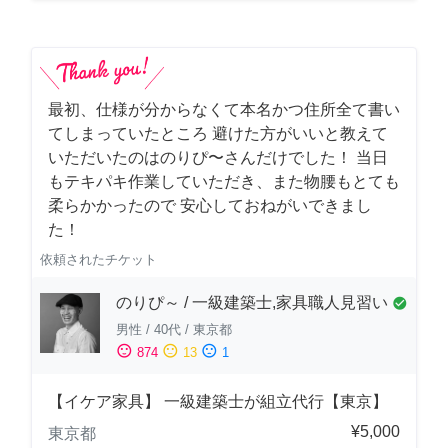
最初、仕様が分からなくて本名かつ住所全て書い
てしまっていたところ 避けた方がいいと教えて
いただいたのはのりぴ〜さんだけでした！ 当日
もテキパキ作業していただき、また物腰もとても
柔らかかったので 安心しておねがいできまし
た！
依頼されたチケット
のりぴ～ / 一級建築士,家具職人見習い
check_circle
男性
/
40代
/
東京都
sentiment_satisfied
sentiment_neutral
sentiment_dissatisfied
874
13
1
【イケア家具】 一級建築士が組立代行【東京】
¥5,000
東京都