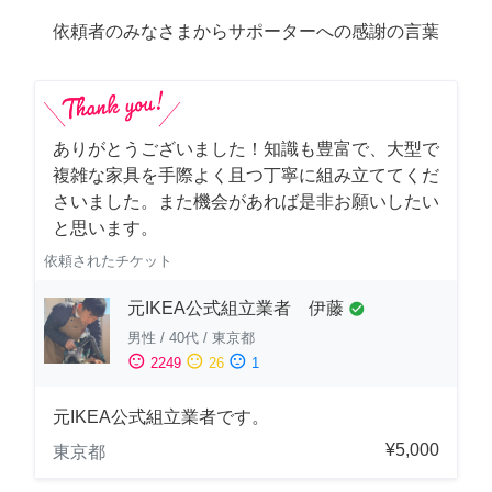
依頼者のみなさまからサポーターへの感謝の言葉
ありがとうございました！知識も豊富で、大型で
複雑な家具を手際よく且つ丁寧に組み立ててくだ
さいました。また機会があれば是非お願いしたい
と思います。
依頼されたチケット
元IKEA公式組立業者 伊藤
check_circle
男性
/
40代
/
東京都
sentiment_satisfied
sentiment_neutral
sentiment_dissatisfied
2249
26
1
元IKEA公式組立業者です。
¥5,000
東京都