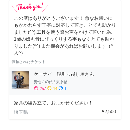
この度はありがとうございます！ 急なお願いに
もかかわらず丁寧に対応して頂き、とても助かり
ました(^^) 工具を使う際お声をかけて頂いた為、
1歳の娘も音にびっくりする事もなくとても助か
りました(^^) また機会があればお願いします（^
人^）
依頼されたチケット
ケーナイ 現引っ越し屋さん
男性
/
40代
/
東京都
sentiment_satisfied
sentiment_neutral
sentiment_dissatisfied
257
14
1
家具の組み立て、おまかせください！
¥2,500
埼玉県