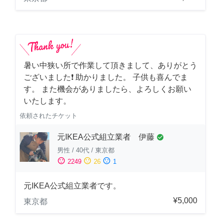
暑い中狭い所で作業して頂きまして、ありがとう
ございました❗️ 助かりました。 子供も喜んでま
す。 また機会がありましたら、よろしくお願い
いたします。
依頼されたチケット
元IKEA公式組立業者 伊藤
check_circle
男性
/
40代
/
東京都
sentiment_satisfied
sentiment_neutral
sentiment_dissatisfied
2249
26
1
元IKEA公式組立業者です。
¥5,000
東京都