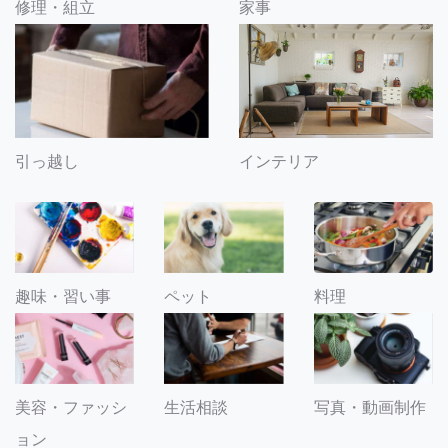
修理・組立
家事
引っ越し
インテリア
趣味・習い事
ペット
料理
美容・ファッシ
生活相談
写真・動画制作
ョン