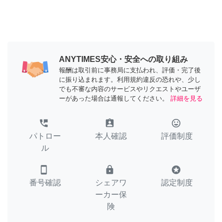
ANYTIMES安心・安全への取り組み
報酬は取引前に事務局に支払われ、評価・完了後
に振り込まれます。利用規約違反の恐れや、少し
でも不審な内容のサービスやリクエストやユーザ
ーがあった場合は通報してください。
詳細を見る
perm_phone_msg
assignment_ind
tag_faces
パトロー
本人確認
評価制度
ル
smartphone
lock
stars
番号確認
シェアワ
認定制度
ーカー保
険