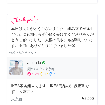
本日はありがとうございました。組み立てが途中
だったにも関わらず心良く受けてくださりありが
とうございました。人柄の良さにも感謝していま
す。本当にありがとうございました😭
依頼されたチケット
a-panda
check_circle
男性
/
30代
/
東京都
sentiment_satisfied
sentiment_neutral
sentiment_dissatisfied
1803
87
4
IKEA家具組立てます！IKEA商品の知識豊富で
す！＜東京＞
¥2,500
東京都