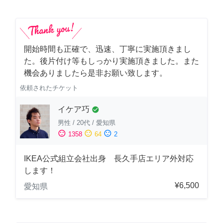
開始時間も正確で、迅速、丁寧に実施頂きまし
た。後片付け等もしっかり実施頂きました。また
機会ありましたら是非お願い致します。
依頼されたチケット
イケア巧
check_circle
男性
/
20代
/
愛知県
sentiment_satisfied
sentiment_neutral
sentiment_dissatisfied
1358
64
2
IKEA公式組立会社出身 長久手店エリア外対応
します！
¥6,500
愛知県