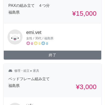
PAXの組み立て ４つ分
¥15,000
福島県
emi.vet
女性
/
30代
/
福島県
sentiment_satisfied
sentiment_neutral
sentiment_dissatisfied
0
0
0
終了
weekend
修理・組立
▸ 家具
ベッドフレーム組み立て
¥3,000
福島県