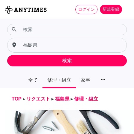
ログイン
新規登録
search
place
検索
more_horiz
全て
修理・組立
家事
TOP
▸
リクエスト
▸
福島県
▸
修理・組立