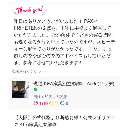
昨日はありがとうございました！ PAXと
FRIHETENの２点を、丁寧に手際よく解体して
いただきました。 夜の解体で子どもの寝る時間
も遅くなるかなと思っていたのですが、スピーデ
ィーな解体でありがたかったです。 また、引っ
越しの際や保管の際のアドバイスもしていただ
き、参考にさせていただきます！
依頼されたチケット
現役IKEA家具組立/解体 Adde(アッデ)
check_circle
男性
/
50代
/
大阪府
sentiment_satisfied
sentiment_neutral
sentiment_dissatisfied
1710
11
0
【大阪】公式価格より断然お得！公式クオリティ
のIKEA家具組立解体