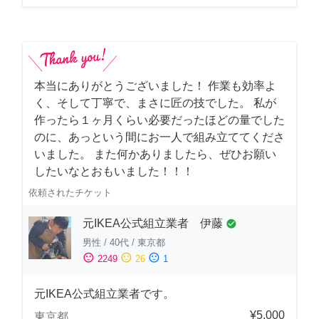
本当にありがとうございました！ 作業も効率よ
く、そして丁寧で、まさに匠の技でした。 私が
作ったら１ヶ月くらい必要だったほどの量でした
のに、あっという間にお一人で組み立ててくださ
いました。 また何かありましたら、ぜひお願い
したいなとおもいました！！！
依頼されたチケット
元IKEA公式組立業者 伊藤
check_circle
男性
/
40代
/
東京都
sentiment_satisfied
sentiment_neutral
sentiment_dissatisfied
2249
26
1
元IKEA公式組立業者です。
¥5,000
東京都