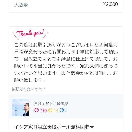
¥2,000
大阪府
この度はお取引ありがとうございました！何度も
日程が変わったにも関わらず丁寧に対応して頂い
て、組み立てもとても綺麗に仕上げて頂いて、お
願いして本当に良かったです。家具大切に使って
いきたいと思います。また機会があれば宜しくお
願い致します。
依頼されたチケット
男性
/
50代
/
埼玉県
sentiment_satisfied
sentiment_neutral
sentiment_dissatisfied
470
14
3
イケア家具組立★段ボール無料回収★