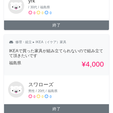
yrk
/
30代
/
福島県
sentiment_satisfied
sentiment_neutral
sentiment_dissatisfied
0
0
0
終了
weekend
修理・組立
▸ IKEA（イケア）家具
IKEAで買った家具が組み立てられないので組み立て
て頂きたいです
¥4,000
福島県
スワローズ
男性
/
20代
/
福島県
sentiment_satisfied
sentiment_neutral
sentiment_dissatisfied
0
0
0
終了