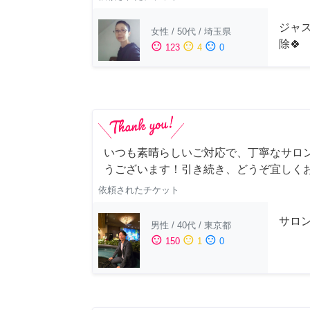
ジャス
女性
/
50代
/
埼玉県
除🍀
sentiment_satisfied
sentiment_neutral
sentiment_dissatisfied
123
4
0
いつも素晴らしいご対応で、丁寧なサロ
うございます！引き続き、どうぞ宜しく
依頼されたチケット
サロ
男性
/
40代
/
東京都
sentiment_satisfied
sentiment_neutral
sentiment_dissatisfied
150
1
0