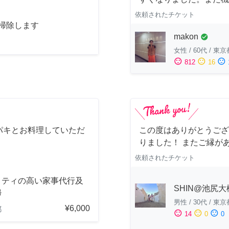
依頼されたチケット
お掃除します
makon
check_circle
女性
/
60代
/
東京
sentiment_satisfied
sentiment_neutral
sentiment_dissatisfied
812
16
パキとお料理していただ
この度はありがとうござ
りました！ またご縁が
依頼されたチケット
リティの高い家事代行及
SHIN@池尻大
掃
男性
/
30代
/
東京
¥6,000
都
sentiment_satisfied
sentiment_neutral
sentiment_dissatisfied
14
0
0