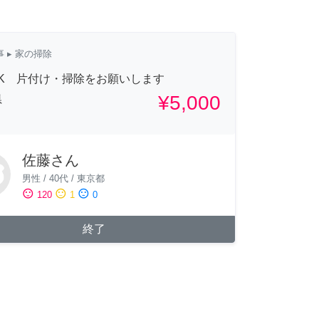
事
▸ 家の掃除
1K 片付け・掃除をお願いします
¥5,000
県
佐藤さん
男性
/
40代
/
東京都
sentiment_satisfied
sentiment_neutral
sentiment_dissatisfied
120
1
0
終了