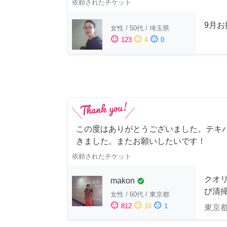
依頼されたチケット
9月
女性
/
50代
/
埼玉県
sentiment_satisfied
sentiment_neutral
sentiment_dissatisfied
123
4
0
この度はありがとうございました。テキ
きました。またお願いしたいです！
依頼されたチケット
クオ
makon
check_circle
び清
女性
/
60代
/
東京都
sentiment_satisfied
sentiment_neutral
sentiment_dissatisfied
812
16
1
東京