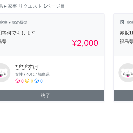
県
▸ 家事
リクエスト
1ページ目
local_laundry_service
家事
▸ 家の掃除
家
用等何でもします
赤坂
¥2,000
島県
福島
ぴぴすけ
女性
/
40代
/
福島県
sentiment_satisfied
sentiment_neutral
sentiment_dissatisfied
0
0
0
終了