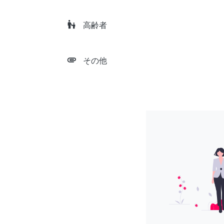
escalator_warning
高齢者
attachment
その他