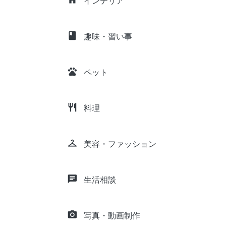
インテリア
class
趣味・習い事
pets
ペット
restaurant
料理
checkroom
美容・ファッション
chat
生活相談
camera_alt
写真・動画制作