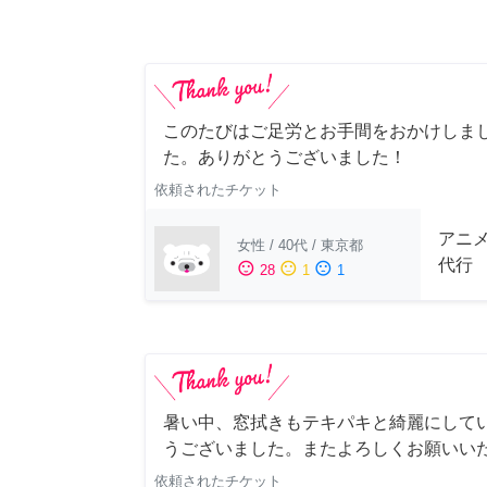
このたびはご足労とお手間をおかけしまし
た。ありがとうございました！
依頼されたチケット
アニ
女性
/
40代
/
東京都
代行
sentiment_satisfied
sentiment_neutral
sentiment_dissatisfied
28
1
1
暑い中、窓拭きもテキパキと綺麗にして
うございました。またよろしくお願いい
依頼されたチケット