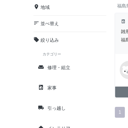
福島
place
地域
local_laundry_service
sort
並べ替え
雑
local_offer
福
絞り込み
カテゴリー
weekend
修理・組立
local_laundry_service
家事
local_shipping
引っ越し
1
home