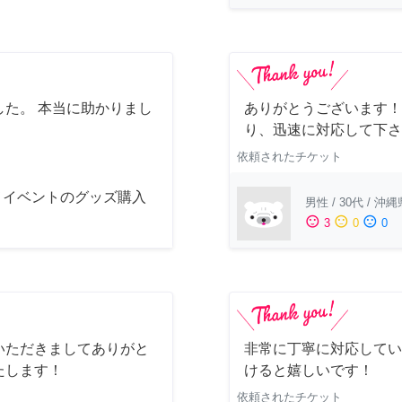
た。 本当に助かりまし
ありがとうございます！
り、迅速に対応して下さ
依頼されたチケット
メイベントのグッズ購入
男性
/
30代
/
沖縄
sentiment_satisfied
sentiment_neutral
sentiment_dissatisfied
3
0
0
いただきましてありがと
非常に丁寧に対応してい
たします！
けると嬉しいです！
依頼されたチケット