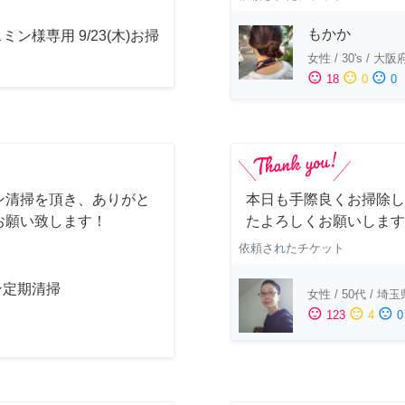
もかか
ミン様専用 9/23(木)お掃
女性
/
30's
/
大阪
sentiment_satisfied
sentiment_neutral
sentiment_dissatisfied
18
0
0
ン清掃を頂き、ありがと
本日も手際良くお掃除し
お願い致します！
たよろしくお願いします
依頼されたチケット
ン定期清掃
女性
/
50代
/
埼玉
sentiment_satisfied
sentiment_neutral
sentiment_dissatisfied
123
4
0