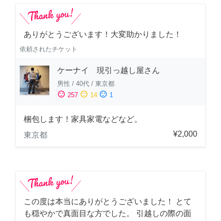
ありがとうございます！大変助かりました！
依頼されたチケット
ケーナイ 現引っ越し屋さん
男性
/
40代
/
東京都
sentiment_satisfied
sentiment_neutral
sentiment_dissatisfied
257
14
1
梱包します！家具家電などなど。
¥2,000
東京都
この度は本当にありがとうございました！ とて
も穏やかで真面目な方でした。 引越しの際の面