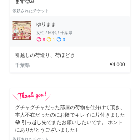
ます😊🙏
依頼されたチケット
ゆりまま
女性
/
50代
/
千葉県
sentiment_satisfied
sentiment_neutral
sentiment_dissatisfied
6
1
0
引越しの荷造り、荷ほどき
¥4,000
千葉県
グチャグチャだった部屋の荷物を仕分けて頂き、
本人不在だったのにお陰でキレイに片付きました
😀 引っ越し先でまたお願いしたいです。 ホント
にありがとうございました⤵
依頼されたチケット