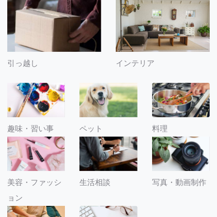
引っ越し
インテリア
趣味・習い事
ペット
料理
美容・ファッシ
生活相談
写真・動画制作
ョン