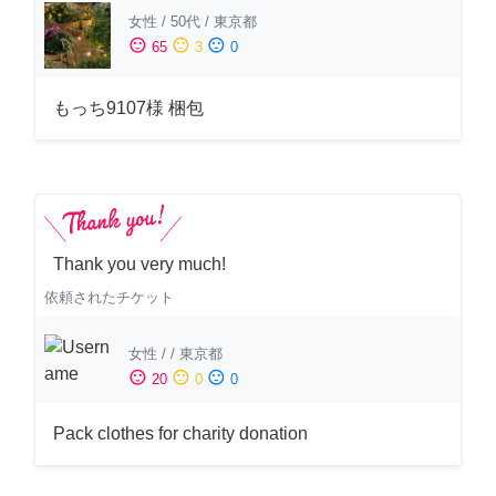
女性
/
50代
/
東京都
sentiment_satisfied
sentiment_neutral
sentiment_dissatisfied
65
3
0
もっち9107様 梱包
Thank you very much!
依頼されたチケット
女性
/
/
東京都
sentiment_satisfied
sentiment_neutral
sentiment_dissatisfied
20
0
0
Pack clothes for charity donation