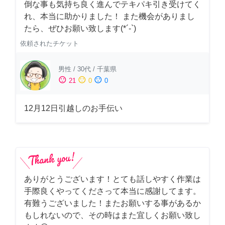
倒な事も気持ち良く進んでテキパキ引き受けてく
れ、本当に助かりました！ また機会がありまし
たら、ぜひお願い致します(*´-`)
依頼されたチケット
男性
/
30代
/
千葉県
sentiment_satisfied
sentiment_neutral
sentiment_dissatisfied
21
0
0
12月12日引越しのお手伝い
ありがとうございます！とても話しやすく作業は
手際良くやってくださって本当に感謝してます。
有難うございました！またお願いする事があるか
もしれないので、その時はまた宜しくお願い致し