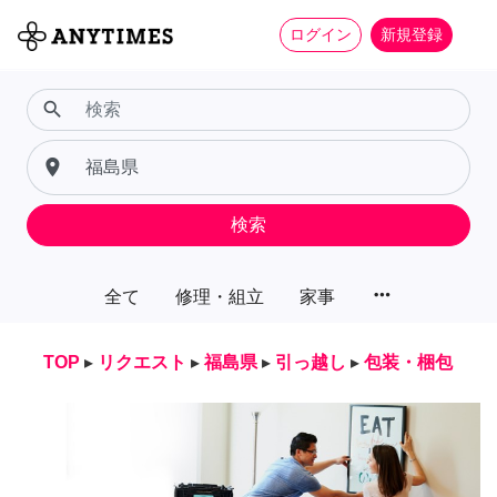
ログイン
新規登録
search
place
検索
more_horiz
全て
修理・組立
家事
TOP
▸
リクエスト
▸
福島県
▸
引っ越し
▸
包装・梱包