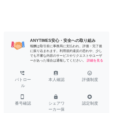
ANYTIMES安心・安全への取り組み
報酬は取引前に事務局に支払われ、評価・完了後
に振り込まれます。利用規約違反の恐れや、少し
でも不審な内容のサービスやリクエストやユーザ
ーがあった場合は通報してください。
詳細を見る
perm_phone_msg
assignment_ind
tag_faces
パトロー
本人確認
評価制度
ル
smartphone
lock
stars
番号確認
シェアワ
認定制度
ーカー保