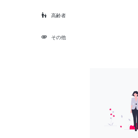
escalator_warning
高齢者
attachment
その他