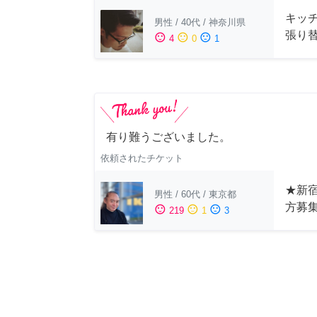
キッ
男性
/
40代
/
神奈川県
張り
sentiment_satisfied
sentiment_neutral
sentiment_dissatisfied
4
0
1
有り難うございました。
依頼されたチケット
★新宿
男性
/
60代
/
東京都
方募
sentiment_satisfied
sentiment_neutral
sentiment_dissatisfied
219
1
3