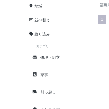
福島
place
地域
sort
1
並べ替え
local_offer
絞り込み
カテゴリー
weekend
修理・組立
local_laundry_service
家事
local_shipping
引っ越し
home