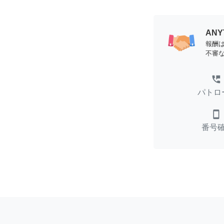
AN
報酬
不審
perm_phone_msg
パトロ
smartphone
番号