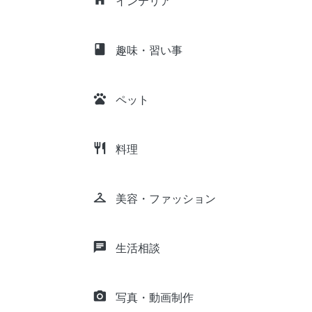
インテリア
class
趣味・習い事
pets
ペット
restaurant
料理
checkroom
美容・ファッション
chat
生活相談
camera_alt
写真・動画制作