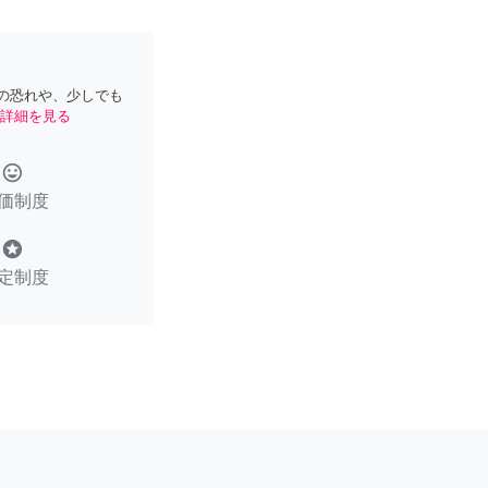
の恐れや、少しでも
詳細を見る
tag_faces
価制度
stars
定制度