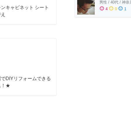
男性
/
40代
/
神奈
チンキャビネット シート
sentiment_satisfied
sentiment_neutral
sentiment_dissatisfied
4
0
1
替え
でDIYリフォームできる
集！★