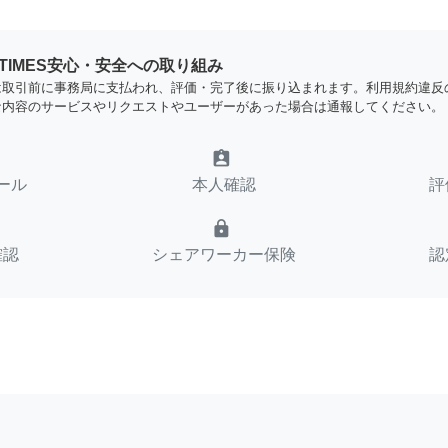
YTIMES安心・安全への取り組み
は取引前に事務局に支払われ、評価・完了後に振り込まれます。利用規約違反
な内容のサービスやリクエストやユーザーがあった場合は通報してください。
assignment_ind
ール
本人確認
評
lock
確認
シェアワーカー保険
認