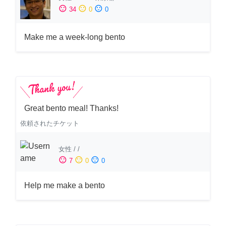
sentiment_satisfied
sentiment_neutral
sentiment_dissatisfied
34
0
0
Make me a week-long bento
Great bento meal! Thanks!
依頼されたチケット
女性
/
/
sentiment_satisfied
sentiment_neutral
sentiment_dissatisfied
7
0
0
Help me make a bento