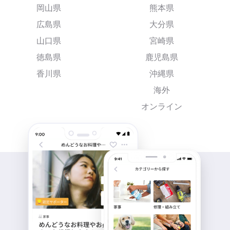
岡山県
熊本県
広島県
大分県
山口県
宮崎県
徳島県
鹿児島県
香川県
沖縄県
海外
オンライン