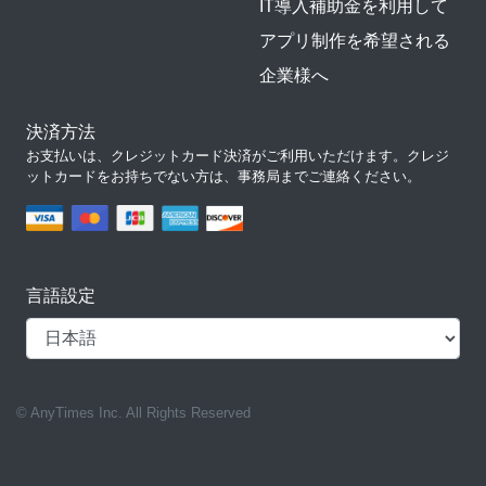
IT導入補助金を利用して
アプリ制作を希望される
企業様へ
決済方法
お支払いは、クレジットカード決済がご利用いただけます。クレジ
ットカードをお持ちでない方は、事務局までご連絡ください。
言語設定
© AnyTimes Inc. All Rights Reserved