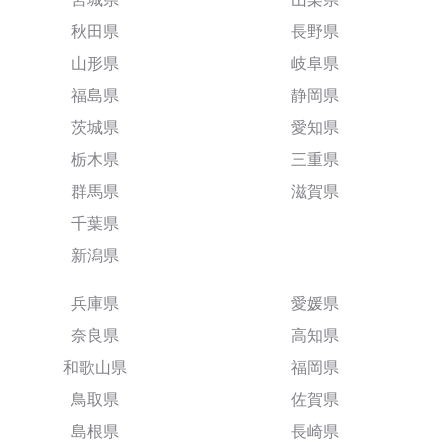
秋田県
長野県
山形県
岐阜県
福島県
静岡県
茨城県
愛知県
栃木県
三重県
群馬県
滋賀県
千葉県
新潟県
兵庫県
愛媛県
奈良県
高知県
和歌山県
福岡県
鳥取県
佐賀県
島根県
長崎県