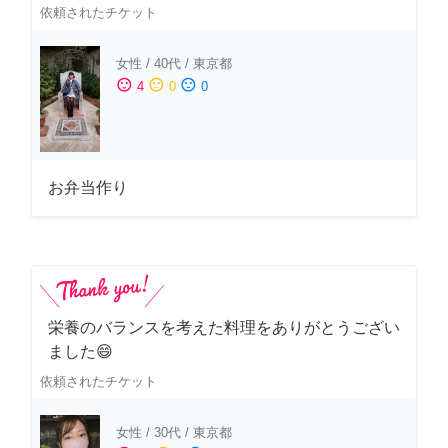
依頼されたチケット
女性
/
40代
/
東京都
sentiment_satisfied
sentiment_neutral
sentiment_dissatisfied
4
0
0
お弁当作り
栄養のバランスを考えた料理をありがとうござい
ました😄
依頼されたチケット
女性
/
30代
/
東京都