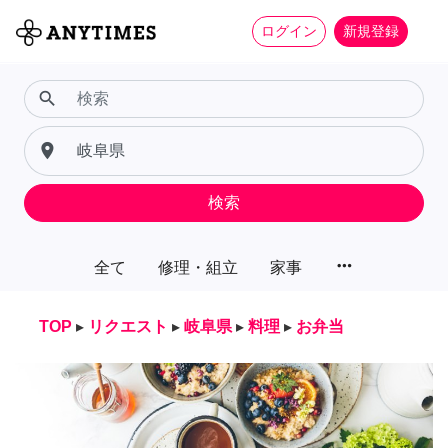
ログイン
新規登録
search
place
検索
more_horiz
全て
修理・組立
家事
TOP
▸
リクエスト
▸
岐阜県
▸
料理
▸
お弁当