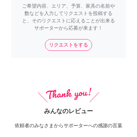
ご希望内容、エリア、予算、家具の名前や
数などを入力してリクエストを投稿する
と、そのリクエストに応えることが出来る
サポーターから応募が来ます！
リクエストをする
みんなのレビュー
依頼者のみなさまからサポーターへの感謝の言葉