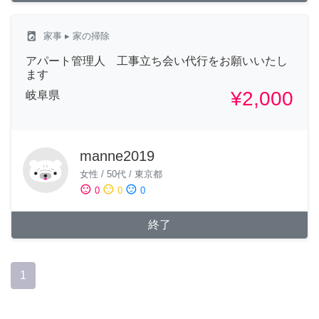
local_laundry_service
家事
▸ 家の掃除
アパート管理人 工事立ち会い代行をお願いいたし
ます
¥2,000
岐阜県
manne2019
女性
/
50代
/
東京都
sentiment_satisfied
sentiment_neutral
sentiment_dissatisfied
0
0
0
終了
1