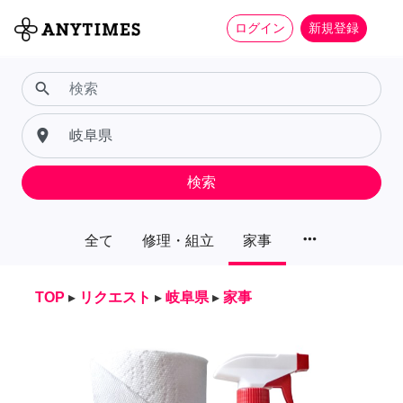
ログイン
新規登録
search
place
検索
more_horiz
全て
修理・組立
家事
TOP
▸
リクエスト
▸
岐阜県
▸
家事