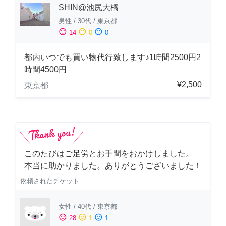
SHIN@池尻大橋
男性
/
30代
/
東京都
sentiment_satisfied
sentiment_neutral
sentiment_dissatisfied
14
0
0
都内いつでも買い物代行致します♪1時間2500円2
時間4500円
¥2,500
東京都
このたびはご足労とお手間をおかけしました。
本当に助かりました。ありがとうございました！
依頼されたチケット
女性
/
40代
/
東京都
sentiment_satisfied
sentiment_neutral
sentiment_dissatisfied
28
1
1