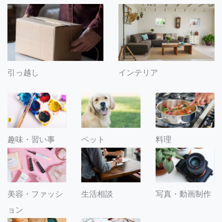
引っ越し
インテリア
趣味・習い事
ペット
料理
美容・ファッシ
生活相談
写真・動画制作
ョン