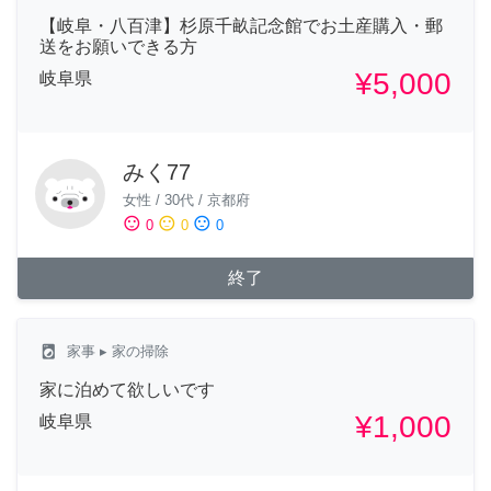
【岐阜・八百津】杉原千畝記念館でお土産購入・郵
送をお願いできる方
¥5,000
岐阜県
みく77
女性
/
30代
/
京都府
sentiment_satisfied
sentiment_neutral
sentiment_dissatisfied
0
0
0
終了
local_laundry_service
家事
▸ 家の掃除
家に泊めて欲しいです
¥1,000
岐阜県