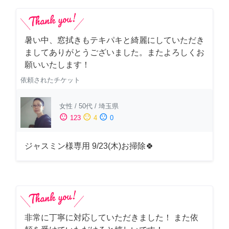
暑い中、窓拭きもテキパキと綺麗にしていただき
ましてありがとうございました。またよろしくお
願いいたします！
依頼されたチケット
女性
/
50代
/
埼玉県
sentiment_satisfied
sentiment_neutral
sentiment_dissatisfied
123
4
0
ジャスミン様専用 9/23(木)お掃除🍀
非常に丁寧に対応していただきました！ また依