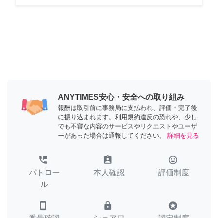
ANYTIMES安心・安全への取り組み
報酬は取引前に事務局に支払われ、評価・完了後
に振り込まれます。利用規約違反の恐れや、少し
でも不審な内容のサービスやリクエストやユーザ
ーがあった場合は通報してください。
詳細を見る
perm_phone_msg
assignment_ind
tag_faces
パトロー
本人確認
評価制度
ル
smartphone
lock
stars