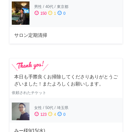
男性
/
40代
/
東京都
sentiment_satisfied
sentiment_neutral
sentiment_dissatisfied
150
1
0
サロン定期清掃
本日も手際良くお掃除してくださりありがとうご
ざいました！またよろしくお願いします。
依頼されたチケット
女性
/
50代
/
埼玉県
sentiment_satisfied
sentiment_neutral
sentiment_dissatisfied
123
4
0
みー様9/15(水)