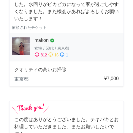
した。水回りがピカピカになって家が過ごしやす
くなりました。また機会があればよろしくお願い
いたします！
依頼されたチケット
makon
check_circle
女性
/
60代
/
東京都
sentiment_satisfied
sentiment_neutral
sentiment_dissatisfied
812
16
1
クオリティの高いお掃除
¥7,000
東京都
この度はありがとうございました。テキパキとお
料理していただきました。またお願いしたいで