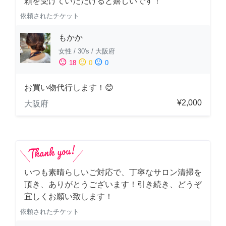
頼を受けていただけると嬉しいです！
依頼されたチケット
もかか
女性
/
30's
/
大阪府
sentiment_satisfied
sentiment_neutral
sentiment_dissatisfied
18
0
0
お買い物代行します！😊
¥2,000
大阪府
いつも素晴らしいご対応で、丁寧なサロン清掃を
頂き、ありがとうございます！引き続き、どうぞ
宜しくお願い致します！
依頼されたチケット