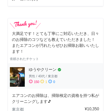
大満足です！とても丁寧にご対応いただき、日々
のお掃除のコツなども教えていただきました！
またエアコンが汚れたらぜひお掃除お願いいたし
ます！
依頼されたチケット
ゆうやクリーン
check_circle
男性
/
40代
/
東京都
sentiment_satisfied
sentiment_neutral
sentiment_dissatisfied
150
1
0
エアコンのお掃除は、掃除検定の資格を持つ私が
クリーニングします🎵
¥10,350
東京都