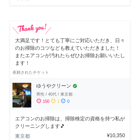
大満足です！とても丁寧にご対応いただき、日々
のお掃除のコツなども教えていただきました！
またエアコンが汚れたらぜひお掃除お願いいたし
ます！
依頼されたチケット
ゆうやクリーン
check_circle
男性
/
40代
/
東京都
sentiment_satisfied
sentiment_neutral
sentiment_dissatisfied
150
1
0
エアコンのお掃除は、掃除検定の資格を持つ私が
クリーニングします🎵
¥10,350
東京都