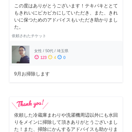
この度はありがとうございます！テキパキととて
もきれいにピカピカにしていただき、また、きれ
いに保つためのアドバイスもいただき助かりまし
た。
依頼されたチケット
女性
/
50代
/
埼玉県
sentiment_satisfied
sentiment_neutral
sentiment_dissatisfied
123
4
0
9月お掃除します
依頼した冷蔵庫まわりや洗濯機周辺以外にも水回
りをメインに掃除して頂きありがとうございまし
た！また、掃除にかんするアドバイスも助かりま