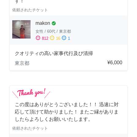
す！
依頼されたチケット
makon
check_circle
女性
/
60代
/
東京都
sentiment_satisfied
sentiment_neutral
sentiment_dissatisfied
812
16
1
クオリティの高い家事代行及び清掃
¥6,000
東京都
この度はありがとうございました！！ 迅速に対
応して頂けて助かりました！ またご縁がありま
したらよろしくお願いいたします。
依頼されたチケット