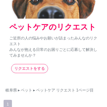
ペットケアのリクエスト
ご近所の人の悩みやお願いが詰まったみんなのリク
エスト
みんなが抱える日常のお困りごとに応募して解決し
てみませんか？
リクエストをする
岐阜県
▸ ペット
▸ ペットケア
リクエスト
1ページ目
1