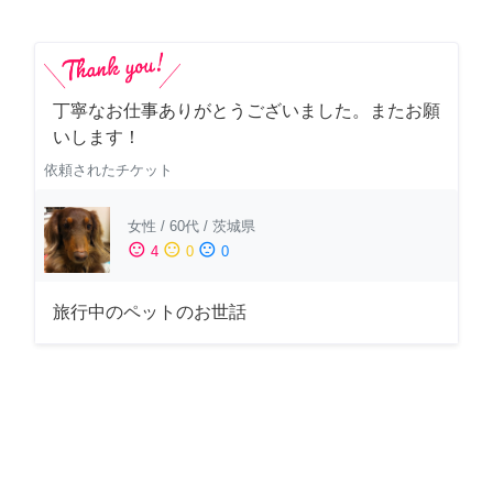
丁寧なお仕事ありがとうございました。またお願
いします！
依頼されたチケット
女性
/
60代
/
茨城県
sentiment_satisfied
sentiment_neutral
sentiment_dissatisfied
4
0
0
旅行中のペットのお世話