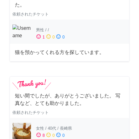
た。
依頼されたチケット
男性
/
/
sentiment_satisfied
sentiment_neutral
sentiment_dissatisfied
1
0
0
猫を預かってくれる方を探しています。
短い間でしたが、ありがとうございました。 写
真など、とても助かりました。
依頼されたチケット
女性
/
40代
/
長崎県
sentiment_satisfied
sentiment_neutral
sentiment_dissatisfied
8
0
0