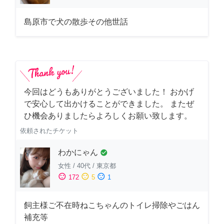
島原市で犬の散歩その他世話
今回はどうもありがとうございました！ おかげ
で安心して出かけることができました。 またぜ
ひ機会ありましたらよろしくお願い致します。
依頼されたチケット
わかにゃん
check_circle
女性
/
40代
/
東京都
sentiment_satisfied
sentiment_neutral
sentiment_dissatisfied
172
5
1
飼主様ご不在時ねこちゃんのトイレ掃除やごはん
補充等