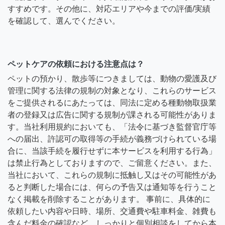
すすめです。その他に、対応エリアや今までの評価/実績
を確認して、選んでください。
ペットケアの依頼における注意点は？
ペットの預かり、散歩等につきましては、動物の愛護及び
管理に関する法律の規制の対象となり、これらのサービス
をご提供されるにあたっては、同法に定める種動物取扱業
者の登録又は広告に関する規制が課される可能性がありま
す。当社利用規約においても、「法令に基づき監督官庁等
への届出、許認可の取得等の手続が義務づけられている場
合に、当該手続を履行せずに本サービスを利用する行為」
は禁止行為としておりますので、ご留意ください。また、
当社において、これらの規制に抵触し又はその可能性があ
ると判断した場合には、何らの予告又は通知等を行うこと
なく掲載を削除することがあります。 事前に、具体的に
依頼したい内容や日時、場所、交通費や駐車料金、雑費も
含んだ料金の確認など、しっかりと個別相談をしてから本