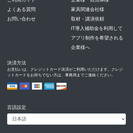
よくある質問
家具関連会社様
お問い合わせ
取材・講演依頼
IT導入補助金を利用して
アプリ制作を希望される
企業様へ
決済方法
お支払いは、クレジットカード決済がご利用いただけます。クレジ
ットカードをお持ちでない方は、事務局までご連絡ください。
言語設定