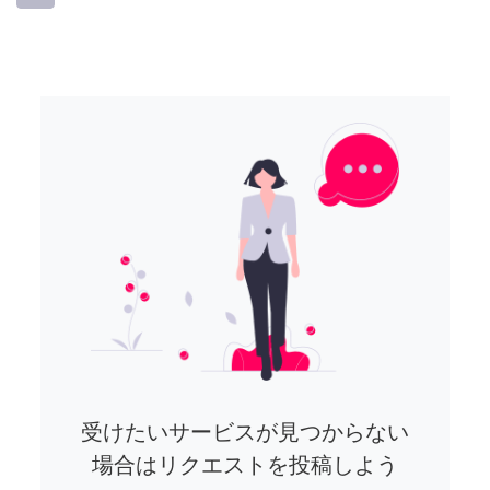
受けたいサービスが見つからない
場合はリクエストを投稿しよう