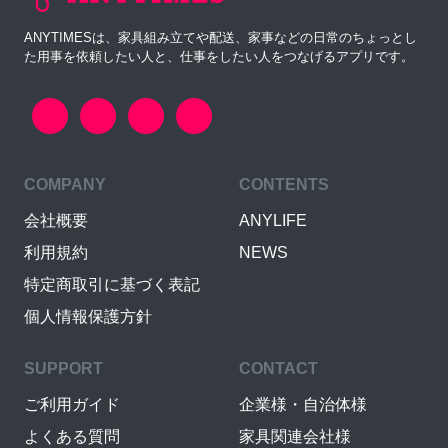
ANYTIMESは、家具組み立てや配送、家事などの日常のちょっとし
た用事を依頼したい人と、仕事をしたい人をつなげるアプリです。
COMPANY
CONTENTS
会社概要
ANYLIFE
利用規約
NEWS
特定商取引に基づく表記
個人情報保護方針
SUPPORT
CONTACT
ご利用ガイド
企業様・自治体様
よくある質問
家具関連会社様