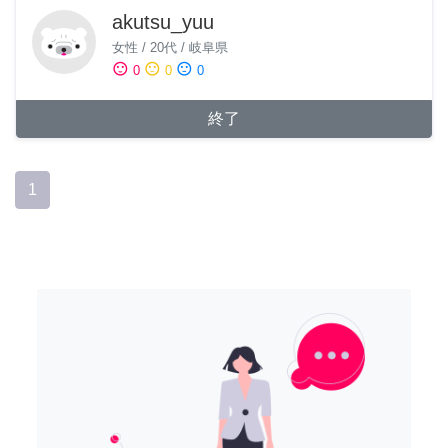
akutsu_yuu
女性
/
20代
/
岐阜県
sentiment_satisfied
sentiment_neutral
sentiment_dissatisfied
0
0
0
終了
1