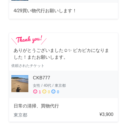
4/29買い物代行お願いします！
ありがとうございました☺️✨ ピカピカになりま
した！またお願いします。
依頼されたチケット
CKB777
女性
/
40代
/
東京都
sentiment_satisfied
sentiment_neutral
sentiment_dissatisfied
1
0
0
日常の清掃、買物代行
¥3,900
東京都