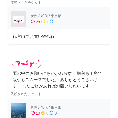
依頼されたチケット
女性
/
40代
/
東京都
sentiment_satisfied
sentiment_neutral
sentiment_dissatisfied
28
1
1
代官山でお買い物代行
雨の中のお願いにもかかわらず、 梱包も丁寧で
取引もスムーズでした。 ありがとうございま
す！ またご縁があればお願いしたいです。
依頼されたチケット
男性
/
40代
/
東京都
sentiment_satisfied
sentiment_neutral
sentiment_dissatisfied
10
0
0