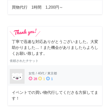
買物代行 1時間 1,200円～
丁寧で迅速な対応ありがとうございました。大変
助かりました…！また機会がありましたらよろし
くお願い致します。
依頼されたチケット
女性
/
40代
/
東京都
sentiment_satisfied
sentiment_neutral
sentiment_dissatisfied
28
1
1
イベントでの買い物代行してくださる方探してま
す！