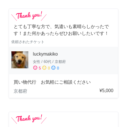
とても丁寧な方で、気遣いも素晴らしかったで
す！また何かあったらぜひお願いしたいです！
依頼されたチケット
luckymakiko
女性
/
60代
/
京都府
sentiment_satisfied
sentiment_neutral
sentiment_dissatisfied
5
0
0
買い物代行 お気軽にご相談ください
¥5,000
京都府