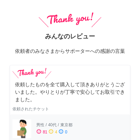
みんなのレビュー
依頼者のみなさまからサポーターへの感謝の言葉
依頼したものを全て購入して頂きありがとうござ
いました。やりとりが丁寧で安心してお取引でき
ました。
依頼されたチケット
男性
/
40代
/
東京都
sentiment_satisfied
sentiment_neutral
sentiment_dissatisfied
81
4
0