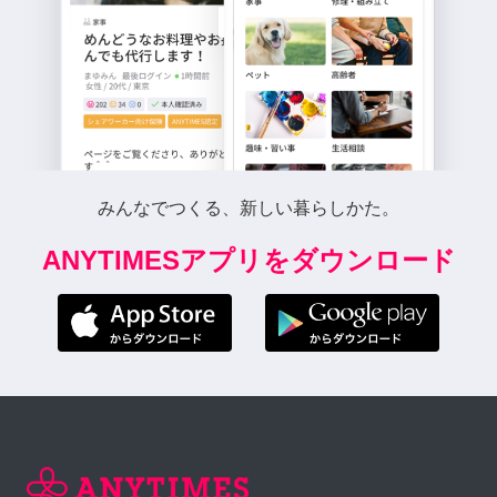
みんなでつくる、新しい暮らしかた。
ANYTIMESアプリをダウンロード