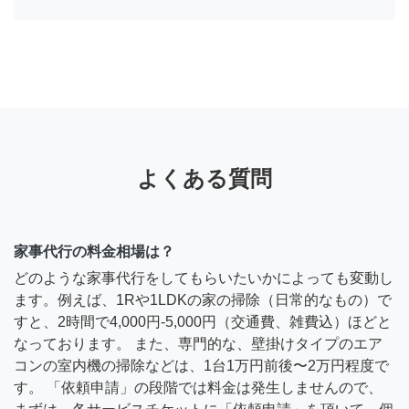
よくある質問
家事代行の料金相場は？
どのような家事代行をしてもらいたいかによっても変動し
ます。例えば、1Rや1LDKの家の掃除（日常的なもの）で
すと、2時間で4,000円-5,000円（交通費、雑費込）ほどと
なっております。 また、専門的な、壁掛けタイプのエア
コンの室内機の掃除などは、1台1万円前後〜2万円程度で
す。 「依頼申請」の段階では料金は発生しませんので、