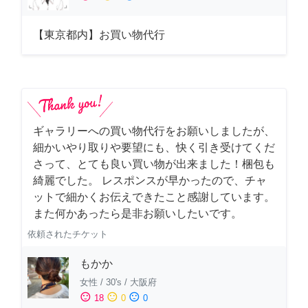
【東京都内】お買い物代行
ギャラリーへの買い物代行をお願いしましたが、
細かいやり取りや要望にも、快く引き受けてくだ
さって、とても良い買い物が出来ました！梱包も
綺麗でした。 レスポンスが早かったので、チャ
ットで細かくお伝えできたこと感謝しています。
また何かあったら是非お願いしたいです。
依頼されたチケット
もかか
女性
/
30's
/
大阪府
sentiment_satisfied
sentiment_neutral
sentiment_dissatisfied
18
0
0