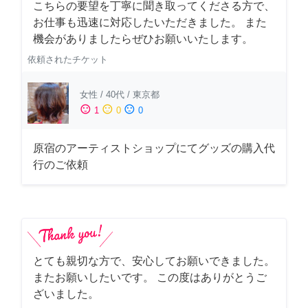
こちらの要望を丁寧に聞き取ってくださる方で、
お仕事も迅速に対応したいただきました。 また
機会がありましたらぜひお願いいたします。
依頼されたチケット
女性
/
40代
/
東京都
sentiment_satisfied
sentiment_neutral
sentiment_dissatisfied
1
0
0
原宿のアーティストショップにてグッズの購入代
行のご依頼
とても親切な方で、安心してお願いできました。
またお願いしたいです。 この度はありがとうご
ざいました。