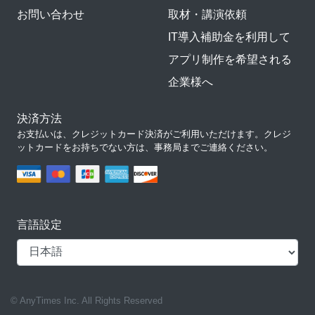
お問い合わせ
取材・講演依頼
IT導入補助金を利用して
アプリ制作を希望される
企業様へ
決済方法
お支払いは、クレジットカード決済がご利用いただけます。クレジ
ットカードをお持ちでない方は、事務局までご連絡ください。
言語設定
© AnyTimes Inc. All Rights Reserved