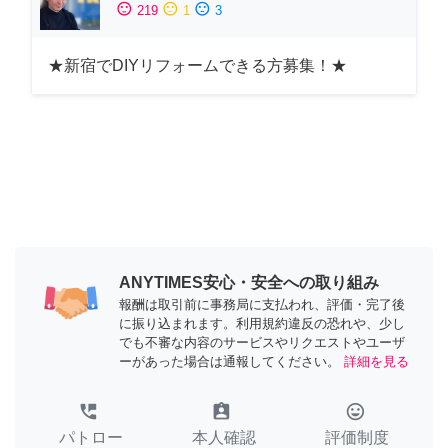
sentiment_satisfied
sentiment_neutral
sentiment_dissatisfied
219
1
3
★新宿でDIYリフォームできる方募集！★
ANYTIMES安心・安全への取り組み
報酬は取引前に事務局に支払われ、評価・完了後
に振り込まれます。利用規約違反の恐れや、少し
でも不審な内容のサービスやリクエストやユーザ
ーがあった場合は通報してください。
詳細を見る
perm_phone_msg
assignment_ind
tag_faces
パトロー
本人確認
評価制度