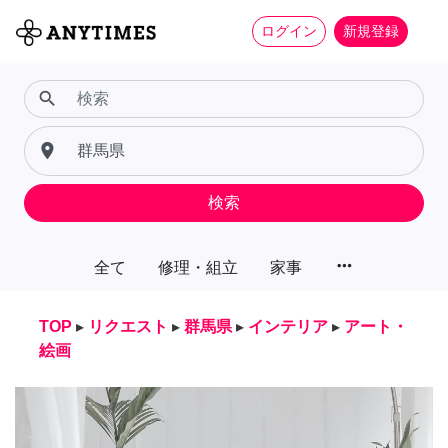
ログイン
新規登録
search
place
検索
more_horiz
全て
修理・組立
家事
TOP
▸
リクエスト
▸
群馬県
▸
インテリア
▸
アート・
絵画