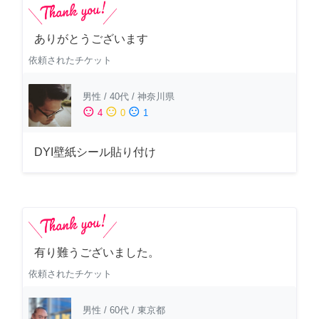
ありがとうございます
依頼されたチケット
男性
/
40代
/
神奈川県
sentiment_satisfied
sentiment_neutral
sentiment_dissatisfied
4
0
1
DYI壁紙シール貼り付け
有り難うございました。
依頼されたチケット
男性
/
60代
/
東京都