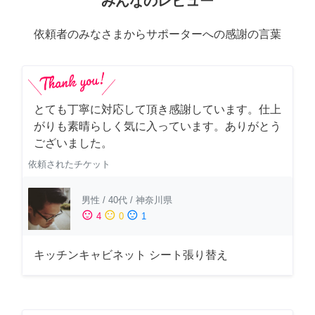
みんなのレビュー
依頼者のみなさまからサポーターへの感謝の言葉
とても丁寧に対応して頂き感謝しています。仕上
がりも素晴らしく気に入っています。ありがとう
ございました。
依頼されたチケット
男性
/
40代
/
神奈川県
sentiment_satisfied
sentiment_neutral
sentiment_dissatisfied
4
0
1
キッチンキャビネット シート張り替え