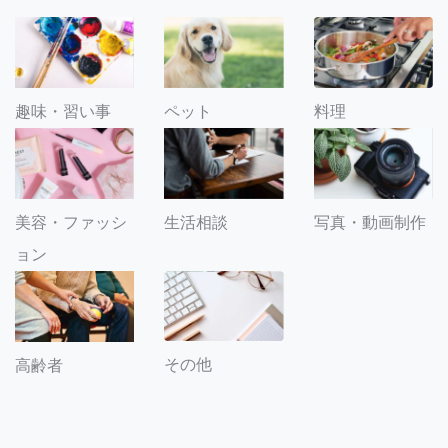
趣味・習い事
ペット
料理
美容・ファッシ
生活相談
写真・動画制作
ョン
その他
高齢者