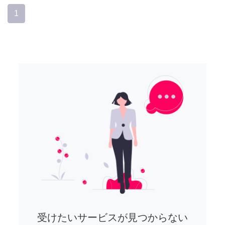
1
受けたいサービスが見つからない