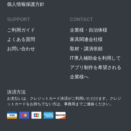
個人情報保護方針
SUPPORT
CONTACT
ご利用ガイド
企業様・自治体様
よくある質問
家具関連会社様
お問い合わせ
取材・講演依頼
IT導入補助金を利用して
アプリ制作を希望される
企業様へ
決済方法
お支払いは、クレジットカード決済がご利用いただけます。クレジ
ットカードをお持ちでない方は、事務局までご連絡ください。