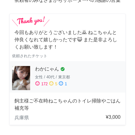
依頼者のみなさまからサポーターへの感謝の言葉
今回もありがとうございました🙇 ねこちゃんと
仲良くなれて嬉しかったです😺 また是非よろし
くお願い致します！
依頼されたチケット
わかにゃん
check_circle
女性
/
40代
/
東京都
sentiment_satisfied
sentiment_neutral
sentiment_dissatisfied
172
5
1
飼主様ご不在時ねこちゃんのトイレ掃除やごはん
補充等
¥3,000
兵庫県