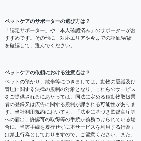
ペットケアのサポーターの選び方は？
「認定サポーター」や「本人確認済み」のサポーターがお
すすめです。その他に、対応エリアや今までの評価/実績
を確認して、選んでください。
ペットケアの依頼における注意点は？
ペットの預かり、散歩等につきましては、動物の愛護及び
管理に関する法律の規制の対象となり、これらのサービス
をご提供されるにあたっては、同法に定める種動物取扱業
者の登録又は広告に関する規制が課される可能性がありま
す。当社利用規約においても、「法令に基づき監督官庁等
への届出、許認可の取得等の手続が義務づけられている場
合に、当該手続を履行せずに本サービスを利用する行為」
は禁止行為としておりますので、ご留意ください。また、