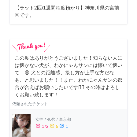
【ラット2匹/1週間程度預かり】神奈川県の宮前
区です。
この度はありがとうございました！知らない人に
は懐かない犬が、わかにゃんサンには懐いて懐い
て！😆 犬との距離感、接し方が上手な方だな
あ、と思いました！！また、わかにゃんサンの都
合が合えばお願いしたいです🙇‍♂️ その時はよろし
くお願い致します！
依頼されたチケット
女性
/
40代
/
東京都
sentiment_satisfied
sentiment_neutral
sentiment_dissatisfied
172
5
1