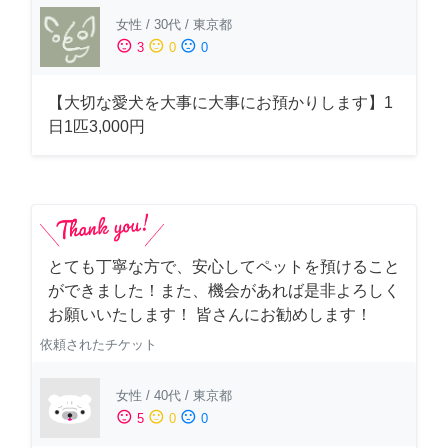
女性
/
30代
/
東京都
sentiment_satisfied
sentiment_neutral
sentiment_dissatisfied
3
0
0
【大切な愛犬を大事に大事にお預かりします】1
日1匹3,000円
とても丁寧な方で、安心してペットを預けること
ができました！また、機会があれば是非よろしく
お願いいたします！ 皆さんにお勧めします！
依頼されたチケット
女性
/
40代
/
東京都
sentiment_satisfied
sentiment_neutral
sentiment_dissatisfied
5
0
0