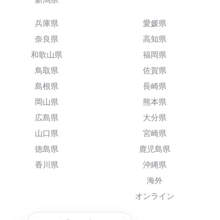
兵庫県
愛媛県
奈良県
高知県
和歌山県
福岡県
鳥取県
佐賀県
島根県
長崎県
岡山県
熊本県
広島県
大分県
山口県
宮崎県
徳島県
鹿児島県
香川県
沖縄県
海外
オンライン