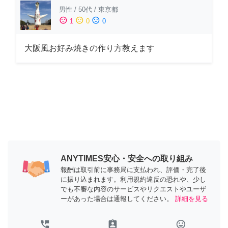
男性
/
50代
/
東京都
sentiment_satisfied
sentiment_neutral
sentiment_dissatisfied
1
0
0
大阪風お好み焼きの作り方教えます
ANYTIMES安心・安全への取り組み
報酬は取引前に事務局に支払われ、評価・完了後
に振り込まれます。利用規約違反の恐れや、少し
でも不審な内容のサービスやリクエストやユーザ
ーがあった場合は通報してください。
詳細を見る
perm_phone_msg
assignment_ind
tag_faces