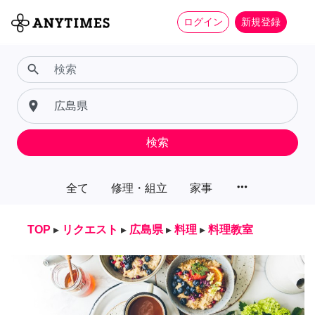
ログイン
新規登録
search
place
検索
more_horiz
全て
修理・組立
家事
TOP
▸
リクエスト
▸
広島県
▸
料理
▸
料理教室