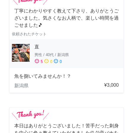
丁寧にわかりやすく教えて下さり、ありがとうご
ざいました。気さくなお人柄で、楽しい時間を過
ごせました🎵
依頼されたチケット
直
男性
/
40代
/
新潟県
sentiment_satisfied
sentiment_neutral
sentiment_dissatisfied
5
0
0
魚を捌いてみませんか！？
¥3,000
新潟県
本日はありがとうございました！苦手だった刺身
を中心に色々教えていただきました(^-^)恋バナを