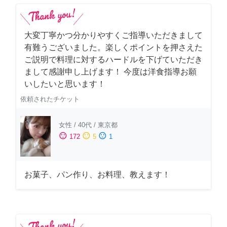
大変丁寧かつ分かりやすくご指導いただきまして
有難うございました。楽しくポイントを押さえた
ご説明で料理に対するハードルを下げていただき
まして感謝申し上げます！ 今度は洋食指導お願
いしたいと思います！
依頼されたチケット
女性
/
40代
/
東京都
sentiment_satisfied
sentiment_neutral
sentiment_dissatisfied
172
5
1
お菓子、パン作り、お料理、教えます！