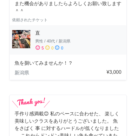
また機会がありましたらよろしくお願い致します
＾＾
依頼されたチケット
直
男性
/
40代
/
新潟県
sentiment_satisfied
sentiment_neutral
sentiment_dissatisfied
5
0
0
魚を捌いてみませんか！？
¥3,000
新潟県
手作り感満載😊 私のペースに合わせた、 楽しく
美味しいクラスをありがとうございました。 魚
をさばく 事 に対するハードルが低くなりました
。 これからドンドン美味しい魚を食べていきた