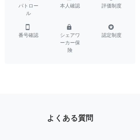
パトロー
本人確認
評価制度
ル
smartphone
lock
stars
番号確認
シェアワ
認定制度
ーカー保
険
よくある質問