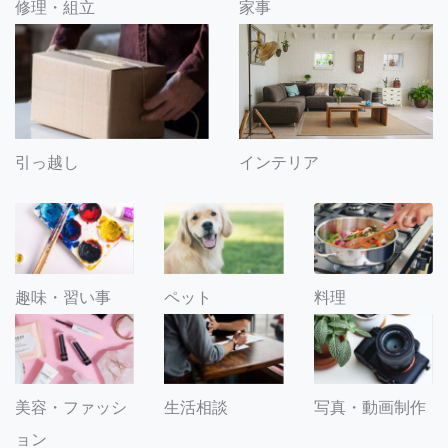
修理・組立
家事
引っ越し
インテリア
趣味・習い事
ペット
料理
美容・ファッシ
生活相談
写真・動画制作
ョン