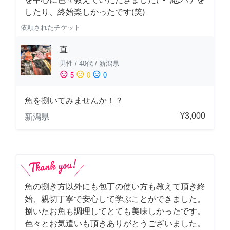
したり、終始楽しかったです(笑)
依頼されたチケット
直
男性
/
40代
/
新潟県
sentiment_satisfied
sentiment_neutral
sentiment_dissatisfied
5
0
0
魚を捌いてみませんか！？
¥3,000
新潟県
魚の捌き方以外にも包丁の使い方も教えて頂き終
始、親切丁寧で安心して学ぶことができました。
捌いたお魚も調理してとても美味しかったです。
色々とお気遣いも頂きありがとうございました。