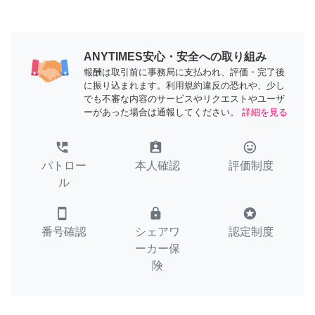
ANYTIMES安心・安全への取り組み
報酬は取引前に事務局に支払われ、評価・完了後
に振り込まれます。利用規約違反の恐れや、少し
でも不審な内容のサービスやリクエストやユーザ
ーがあった場合は通報してください。
詳細を見る
perm_phone_msg
assignment_ind
tag_faces
パトロー
本人確認
評価制度
ル
smartphone
lock
stars
番号確認
シェアワ
認定制度
ーカー保
険