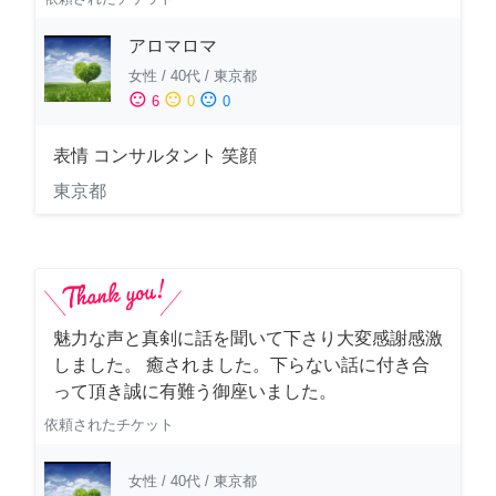
アロマロマ
女性
/
40代
/
東京都
sentiment_satisfied
sentiment_neutral
sentiment_dissatisfied
6
0
0
表情 コンサルタント 笑顔
東京都
魅力な声と真剣に話を聞いて下さり大変感謝感激
しました。 癒されました。下らない話に付き合
って頂き誠に有難う御座いました。
依頼されたチケット
女性
/
40代
/
東京都