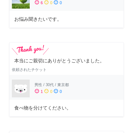
sentiment_satisfied
sentiment_neutral
sentiment_dissatisfied
6
0
0
お悩み聞きたいです。
本当にご親切にありがとうございました。
依頼されたチケット
男性
/
30代
/
東京都
sentiment_satisfied
sentiment_neutral
sentiment_dissatisfied
1
0
0
食べ物を分けてください。