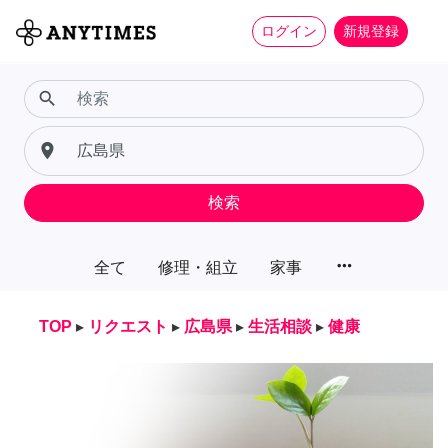
ログイン
新規登録
search
place
検索
more_horiz
全て
修理・組立
家事
TOP
▸
リクエスト
▸
広島県
▸
生活相談
▸
健康