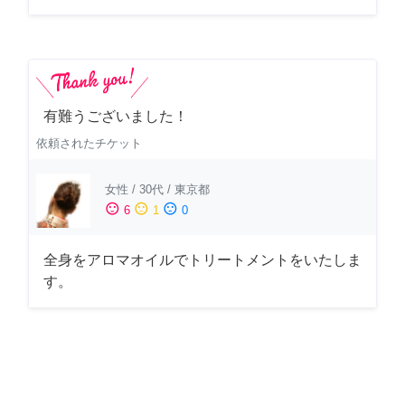
有難うございました！
依頼されたチケット
女性
/
30代
/
東京都
sentiment_satisfied
sentiment_neutral
sentiment_dissatisfied
6
1
0
全身をアロマオイルでトリートメントをいたしま
す。