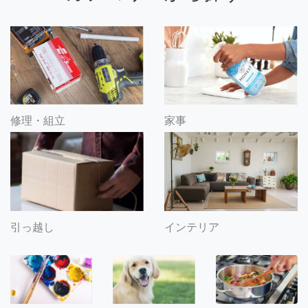
修理・組立
家事
引っ越し
インテリア