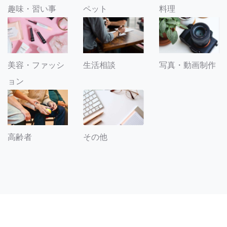
趣味・習い事
ペット
料理
美容・ファッシ
生活相談
写真・動画制作
ョン
その他
高齢者