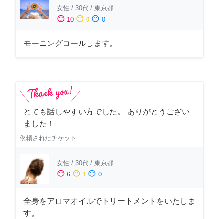
女性
/
30代
/
東京都
sentiment_satisfied
sentiment_neutral
sentiment_dissatisfied
10
0
0
モーニングコールします。
とても話しやすい方でした。 ありがとうござい
ました！
依頼されたチケット
女性
/
30代
/
東京都
sentiment_satisfied
sentiment_neutral
sentiment_dissatisfied
6
1
0
全身をアロマオイルでトリートメントをいたしま
す。