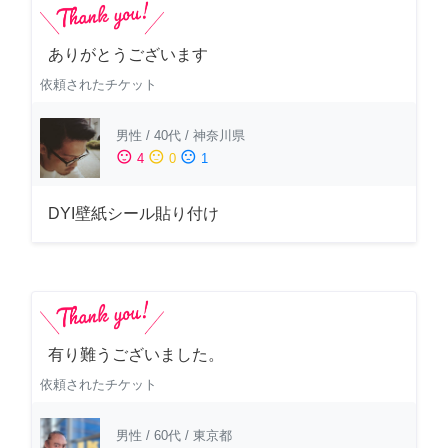
ありがとうございます
依頼されたチケット
男性
/
40代
/
神奈川県
sentiment_satisfied
sentiment_neutral
sentiment_dissatisfied
4
0
1
DYI壁紙シール貼り付け
有り難うございました。
依頼されたチケット
男性
/
60代
/
東京都