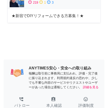
sentiment_satisfied
sentiment_neutral
sentiment_dissatisfied
219
1
3
★新宿でDIYリフォームできる方募集！★
ANYTIMES安心・安全への取り組み
報酬は取引前に事務局に支払われ、評価・完了後
に振り込まれます。利用規約違反の恐れや、少し
でも不審な内容のサービスやリクエストやユーザ
ーがあった場合は通報してください。
詳細を見る
perm_phone_msg
assignment_ind
tag_faces
パトロー
本人確認
評価制度