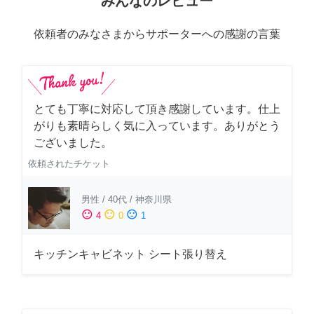
みんなのレビュー
依頼者のみなさまからサポーターへの感謝の言葉
とても丁寧に対応して頂き感謝しています。仕上
がりも素晴らしく気に入っています。ありがとう
ございました。
依頼されたチケット
男性
/
40代
/
神奈川県
sentiment_satisfied
sentiment_neutral
sentiment_dissatisfied
4
0
1
キッチンキャビネット シート張り替え