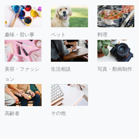
趣味・習い事
ペット
料理
美容・ファッシ
生活相談
写真・動画制作
ョン
その他
高齢者