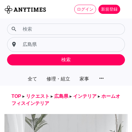
ログイン
新規登録
search
place
検索
more_horiz
全て
修理・組立
家事
TOP
▸
リクエスト
▸
広島県
▸
インテリア
▸
ホームオ
フィスインテリア