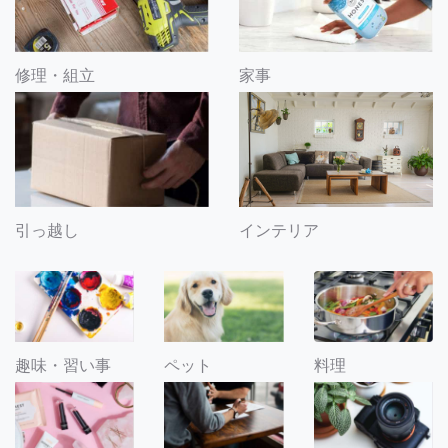
修理・組立
家事
引っ越し
インテリア
趣味・習い事
ペット
料理