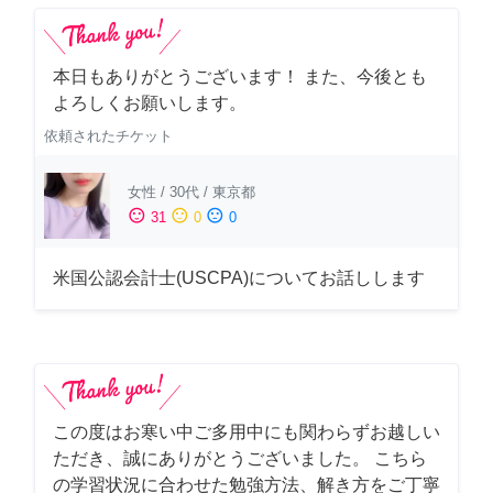
本日もありがとうございます！ また、今後とも
よろしくお願いします。
依頼されたチケット
女性
/
30代
/
東京都
sentiment_satisfied
sentiment_neutral
sentiment_dissatisfied
31
0
0
米国公認会計士(USCPA)についてお話しします
この度はお寒い中ご多用中にも関わらずお越しい
ただき、誠にありがとうございました。 こちら
の学習状況に合わせた勉強方法、解き方をご丁寧