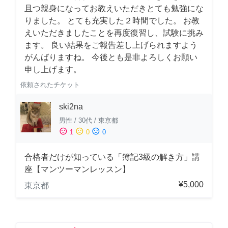
且つ親身になってお教えいただきとても勉強にな
りました。 とても充実した２時間でした。 お教
えいただきましたことを再度復習し、試験に挑み
ます。 良い結果をご報告差し上げられますよう
がんばりますね。 今後とも是非よろしくお願い
申し上げます。
依頼されたチケット
ski2na
男性
/
30代
/
東京都
sentiment_satisfied
sentiment_neutral
sentiment_dissatisfied
1
0
0
合格者だけが知っている「簿記3級の解き方」講
座【マンツーマンレッスン】
¥5,000
東京都