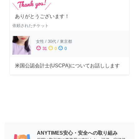
ありがとうございます！
依頼されたチケット
女性
/
30代
/
東京都
sentiment_satisfied
sentiment_neutral
sentiment_dissatisfied
31
0
0
米国公認会計士(USCPA)についてお話しします
ANYTIMES安心・安全への取り組み