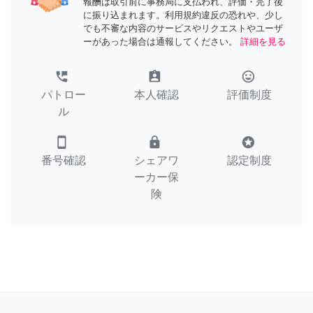
報酬は取引前に事務局に支払われ、評価・完了後
に振り込まれます。利用規約違反の恐れや、少し
でも不審な内容のサービスやリクエストやユーザ
ーがあった場合は通報してください。
詳細を見る
perm_phone_msg
assignment_ind
tag_faces
パトロー
本人確認
評価制度
ル
smartphone
lock
stars
番号確認
シェアワ
認定制度
ーカー保
険