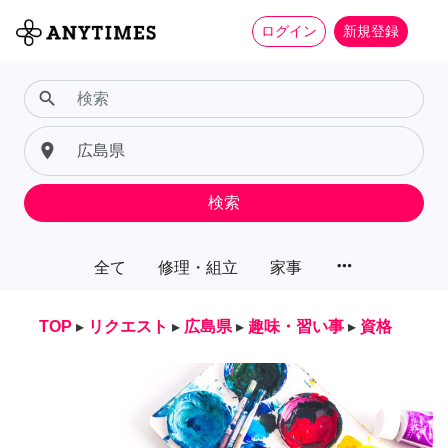
ログイン
新規登録
search
place
検索
more_horiz
全て
修理・組立
家事
TOP
▸
リクエスト
▸
広島県
▸
趣味・習い事
▸
資格