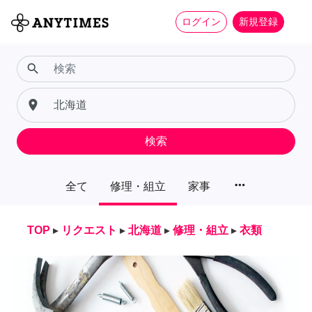
ログイン
新規登録
search
place
検索
more_horiz
全て
修理・組立
家事
TOP
▸
リクエスト
▸
北海道
▸
修理・組立
▸
衣類