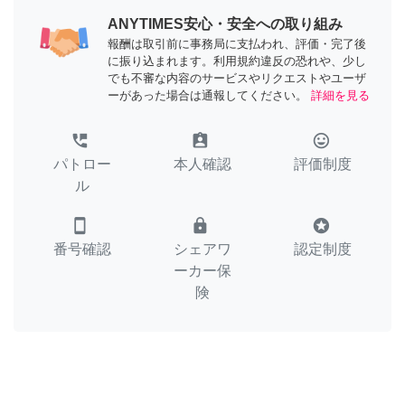
ANYTIMES安心・安全への取り組み
報酬は取引前に事務局に支払われ、評価・完了後
に振り込まれます。利用規約違反の恐れや、少し
でも不審な内容のサービスやリクエストやユーザ
ーがあった場合は通報してください。
詳細を見る
perm_phone_msg
assignment_ind
tag_faces
パトロー
本人確認
評価制度
ル
smartphone
lock
stars
番号確認
シェアワ
認定制度
ーカー保
険