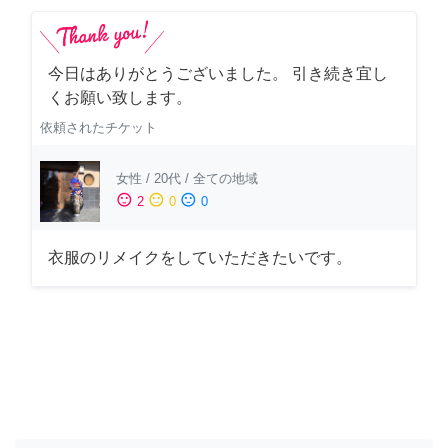
今日はありがとうございました。 引き続き宜し
くお願い致します。
依頼されたチケット
女性
/
20代
/
全ての地域
sentiment_satisfied
sentiment_neutral
sentiment_dissatisfied
2
0
0
衣服のリメイクをしていただきたいです。