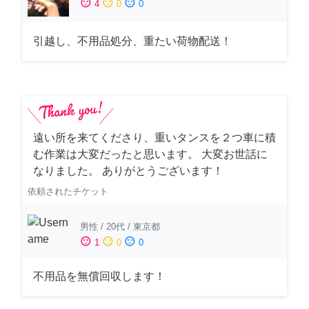
sentiment_satisfied
sentiment_neutral
sentiment_dissatisfied
4
0
0
引越し、不用品処分、重たい荷物配送！
遠い所を来てくださり、重いタンスを２つ車に積
む作業は大変だったと思います。 大変お世話に
なりました。 ありがとうございます！
依頼されたチケット
男性
/
20代
/
東京都
sentiment_satisfied
sentiment_neutral
sentiment_dissatisfied
1
0
0
不用品を無償回収します！