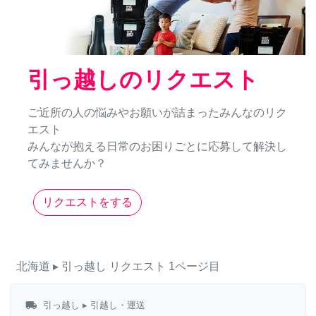
引っ越しのリクエスト
ご近所の人の悩みやお願いが詰まったみんなのリク
エスト
みんなが抱える日常のお困りごとに応募して解決し
てみませんか？
リクエストをする
北海道
▸ 引っ越し
リクエスト
1ページ目
local_shipping
引っ越し
▸ 引越し・運送