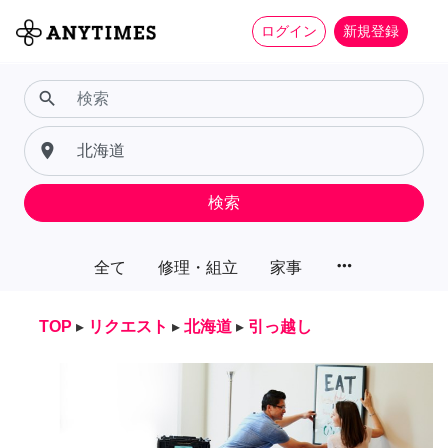
ログイン
新規登録
search
place
検索
more_horiz
全て
修理・組立
家事
TOP
▸
リクエスト
▸
北海道
▸
引っ越し