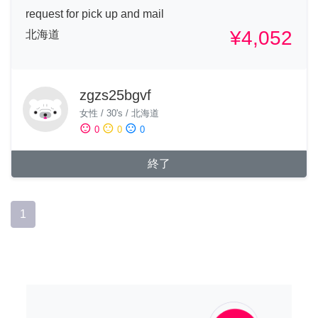
request for pick up and mail
¥4,052
北海道
zgzs25bgvf
女性
/
30's
/
北海道
sentiment_satisfied
sentiment_neutral
sentiment_dissatisfied
0
0
0
終了
1