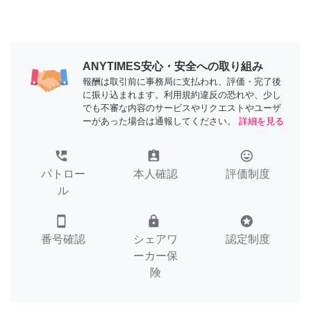
ANYTIMES安心・安全への取り組み
報酬は取引前に事務局に支払われ、評価・完了後
に振り込まれます。利用規約違反の恐れや、少し
でも不審な内容のサービスやリクエストやユーザ
ーがあった場合は通報してください。
詳細を見る
perm_phone_msg
assignment_ind
tag_faces
パトロー
本人確認
評価制度
ル
smartphone
lock
stars
番号確認
シェアワ
認定制度
ーカー保
険