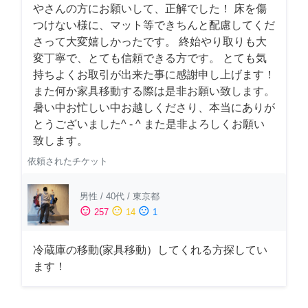
やさんの方にお願いして、正解でした！ 床を傷
つけない様に、マット等できちんと配慮してくだ
さって大変嬉しかったです。 終始やり取りも大
変丁寧で、とても信頼できる方です。 とても気
持ちよくお取引が出来た事に感謝申し上げます！
また何か家具移動する際は是非お願い致します。
暑い中お忙しい中お越しくださり、本当にありが
とうございました^ - ^ また是非よろしくお願い
致します。
依頼されたチケット
男性
/
40代
/
東京都
sentiment_satisfied
sentiment_neutral
sentiment_dissatisfied
257
14
1
冷蔵庫の移動(家具移動）してくれる方探してい
ます！