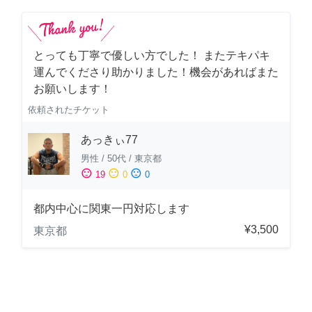
とっても丁寧で優しい方でした！ またテキパキ
運んでくださり助かりました！機会があればまた
お願いします！
依頼されたチケット
あっきぃ77
男性
/
50代
/
東京都
sentiment_satisfied
sentiment_neutral
sentiment_dissatisfied
19
0
0
都内中心に関東一円対応します
¥3,500
東京都