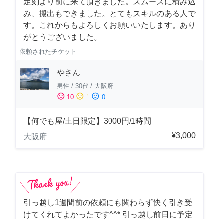
定刻より前に来て頂きました。スムーズに積み込
み、搬出もできました。とてもスキルのある人で
す。これからもよろしくお願いいたします。あり
がとうございました。
依頼されたチケット
やさん
男性
/
30代
/
大阪府
sentiment_satisfied
sentiment_neutral
sentiment_dissatisfied
10
1
0
【何でも屋/土日限定】3000円/1時間
¥3,000
大阪府
引っ越し1週間前の依頼にも関わらず快く引き受
けてくれてよかったです^^* 引っ越し前日に予定