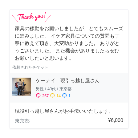
家具の移動をお願いしましたが、とてもスムーズ
に進みました。 イケア家具についての質問も丁
寧に教えて頂き、大変助かりました。 ありがと
うございました。 また機会がありましたらぜひ
お願いしたいと思います。
依頼されたチケット
ケーナイ 現引っ越し屋さん
男性
/
40代
/
東京都
sentiment_satisfied
sentiment_neutral
sentiment_dissatisfied
257
14
1
現役引っ越し屋さんがお手伝いいたします。
¥6,000
東京都