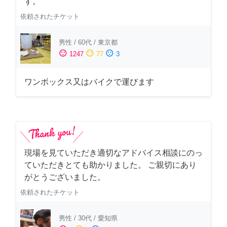
す。
依頼されたチケット
男性
/
60代
/
東京都
sentiment_satisfied
sentiment_neutral
sentiment_dissatisfied
1247
77
3
ワンボックス又はバイクで運びます
現場を見ていただき適切なアドバイス相談にのっ
ていただきとても助かりました。 ご親切にあり
がとうございました。
依頼されたチケット
男性
/
30代
/
愛知県