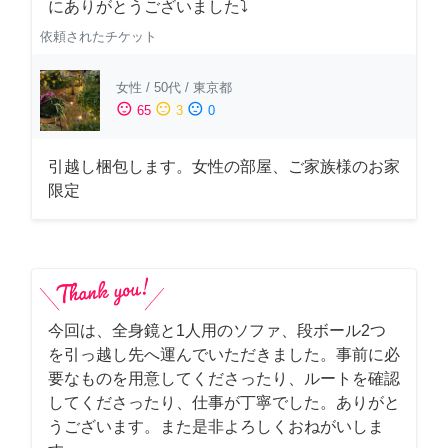
にありがとうございました⤵
依頼されたチケット
女性
/
50代
/
東京都
sentiment_satisfied
sentiment_neutral
sentiment_dissatisfied
65
3
0
引越し梱包します。女性の部屋、ご家族様のお家
限定
今回は、全身鏡と1人用のソファ、段ボール2つ
を引っ越し先へ運んでいただきました。事前に必
要なものを用意してくださったり、ルートを確認
してくださったり、仕事が丁寧でした。ありがと
うございます。また是非よろしくおねがいしま