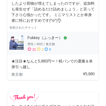
したより荷物が増えてしまったのですが、追加料
も発生せず「詰めるだけ詰めましょう」と言って
下さり心強かったです。 ミニマリストとか単身
者に特におすすめです(^o^)👌
依頼されたチケット
Fukkey（ふっきー）
check_circle
男性
/
40代
/
東京都
sentiment_satisfied
sentiment_neutral
sentiment_dissatisfied
21
3
0
★注目★なんと5,980円〜！軽バンでの運搬＆単
身引っ越し
¥5,980
東京都