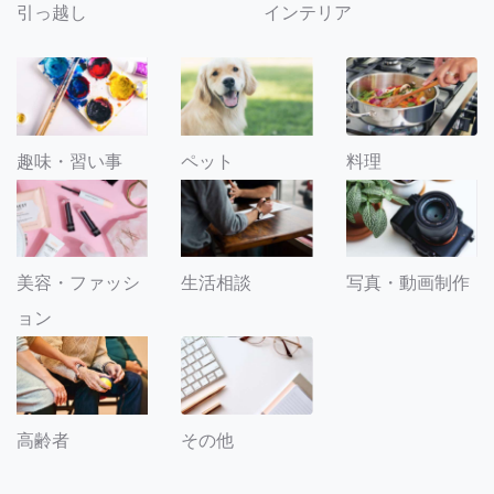
引っ越し
インテリア
趣味・習い事
ペット
料理
美容・ファッシ
生活相談
写真・動画制作
ョン
その他
高齢者