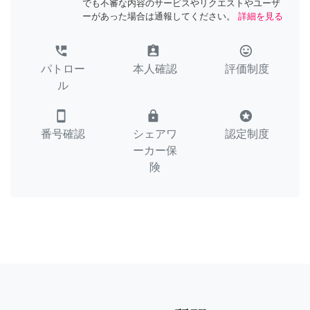
でも不審な内容のサービスやリクエストやユーザ
ーがあった場合は通報してください。
詳細を見る
perm_phone_msg
assignment_ind
tag_faces
パトロー
本人確認
評価制度
ル
smartphone
lock
stars
番号確認
シェアワ
認定制度
ーカー保
険