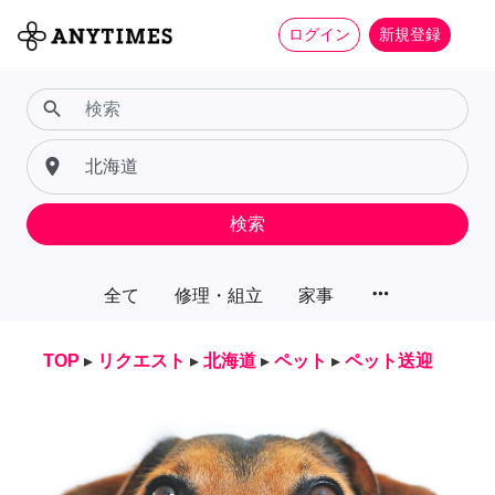
ログイン
新規登録
search
place
検索
more_horiz
全て
修理・組立
家事
TOP
▸
リクエスト
▸
北海道
▸
ペット
▸
ペット送迎