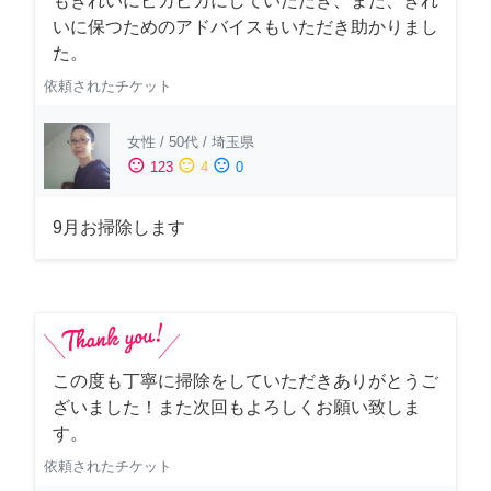
もきれいにピカピカにしていただき、また、きれ
いに保つためのアドバイスもいただき助かりまし
た。
依頼されたチケット
女性
/
50代
/
埼玉県
sentiment_satisfied
sentiment_neutral
sentiment_dissatisfied
123
4
0
9月お掃除します
この度も丁寧に掃除をしていただきありがとうご
ざいました！また次回もよろしくお願い致しま
す。
依頼されたチケット