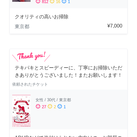
sentiment_satisfied
sentiment_neutral
sentiment_dissatisfied
812
16
1
クオリティの高いお掃除
¥7,000
東京都
テキパキとスピーディーに、丁寧にお掃除いただ
きありがとうございました！またお願いします！
依頼されたチケット
女性
/
30代
/
東京都
sentiment_satisfied
sentiment_neutral
sentiment_dissatisfied
27
2
1