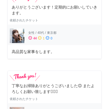
ありがとうございます！定期的にお願いしていき
ます。
依頼されたチケット
女性
/
40代
/
東京都
sentiment_satisfied
sentiment_neutral
sentiment_dissatisfied
44
1
0
高品質な家事をします。
丁寧なお掃除ありがとうございました😊 またよ
ろしくお願い致します🙆‍♀️✨
依頼されたチケット