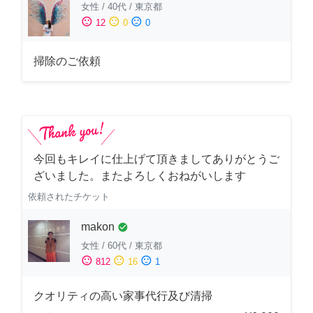
女性
/
40代
/
東京都
sentiment_satisfied
sentiment_neutral
sentiment_dissatisfied
12
0
0
掃除のご依頼
今回もキレイに仕上げて頂きましてありがとうご
ざいました。またよろしくおねがいします
依頼されたチケット
makon
check_circle
女性
/
60代
/
東京都
sentiment_satisfied
sentiment_neutral
sentiment_dissatisfied
812
16
1
クオリティの高い家事代行及び清掃