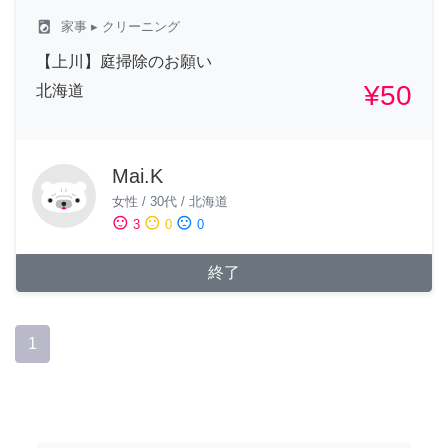
local_laundry_service
家事
▸ クリーニング
【上川】庭掃除のお願い
¥50
北海道
Mai.K
女性
/
30代
/
北海道
sentiment_satisfied
sentiment_neutral
sentiment_dissatisfied
3
0
0
終了
1