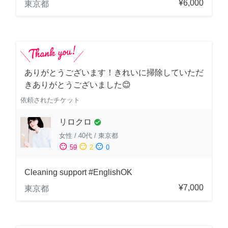
¥6,000
東京都
ありがとうございます！きれいに掃除していただ
きありがとうございました😊
依頼されたチケット
リロクロ
check_circle
女性
/
40代
/
東京都
sentiment_satisfied
sentiment_neutral
sentiment_dissatisfied
59
2
0
Cleaning support #EnglishOK
¥7,000
東京都