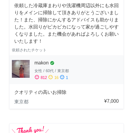
依頼した冷蔵庫まわりや洗濯機周辺以外にも水回
りをメインに掃除して頂きありがとうございまし
た！また、掃除にかんするアドバイスも助かりま
した。水回りがピカピカになって家が過ごしやす
くなりました。また機会があればよろしくお願い
いたします！
依頼されたチケット
makon
check_circle
女性
/
60代
/
東京都
sentiment_satisfied
sentiment_neutral
sentiment_dissatisfied
812
16
1
クオリティの高いお掃除
¥7,000
東京都