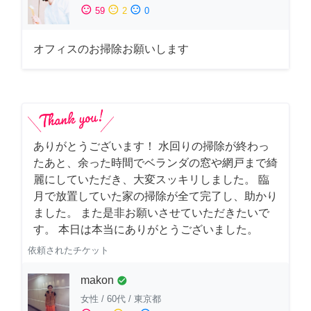
sentiment_satisfied
sentiment_neutral
sentiment_dissatisfied
59
2
0
オフィスのお掃除お願いします
ありがとうございます！ 水回りの掃除が終わっ
たあと、余った時間でベランダの窓や網戸まで綺
麗にしていただき、大変スッキリしました。 臨
月で放置していた家の掃除が全て完了し、助かり
ました。 また是非お願いさせていただきたいで
す。 本日は本当にありがとうございました。
依頼されたチケット
makon
check_circle
女性
/
60代
/
東京都