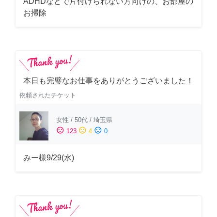
ADHDなどで片付けられない方向けの、お部屋の
お掃除
本日も完璧なお仕事をありがとうございました！
依頼されたチケット
女性
/
50代
/
埼玉県
sentiment_satisfied
sentiment_neutral
sentiment_dissatisfied
123
4
0
みー様9/29(水)