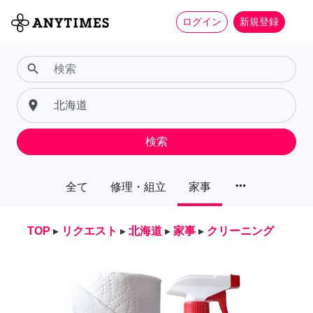
ログイン
新規登録
search
place
検索
more_horiz
全て
修理・組立
家事
TOP
▸
リクエスト
▸
北海道
▸
家事
▸
クリーニング