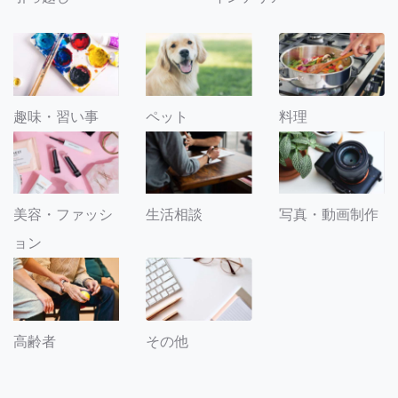
趣味・習い事
ペット
料理
美容・ファッシ
生活相談
写真・動画制作
ョン
その他
高齢者