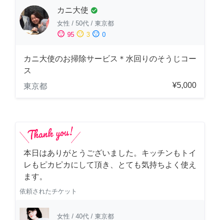
カニ大使
check_circle
女性
/
50代
/
東京都
sentiment_satisfied
sentiment_neutral
sentiment_dissatisfied
95
3
0
カニ大使のお掃除サービス＊水回りのそうじコー
ス
¥5,000
東京都
本日はありがとうございました。キッチンもトイ
レもピカピカにして頂き、とても気持ちよく使え
ます。
依頼されたチケット
女性
/
40代
/
東京都