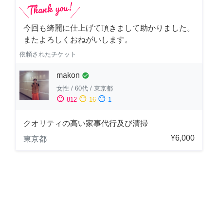
今回も綺麗に仕上げて頂きまして助かりました。
またよろしくおねがいします。
依頼されたチケット
makon
check_circle
女性
/
60代
/
東京都
sentiment_satisfied
sentiment_neutral
sentiment_dissatisfied
812
16
1
クオリティの高い家事代行及び清掃
¥6,000
東京都