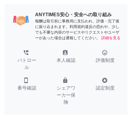
ANYTIMES安心・安全への取り組み
報酬は取引前に事務局に支払われ、評価・完了後
に振り込まれます。利用規約違反の恐れや、少し
でも不審な内容のサービスやリクエストやユーザ
ーがあった場合は通報してください。
詳細を見る
perm_phone_msg
assignment_ind
tag_faces
パトロー
本人確認
評価制度
ル
smartphone
lock
stars
番号確認
シェアワ
認定制度
ーカー保
険