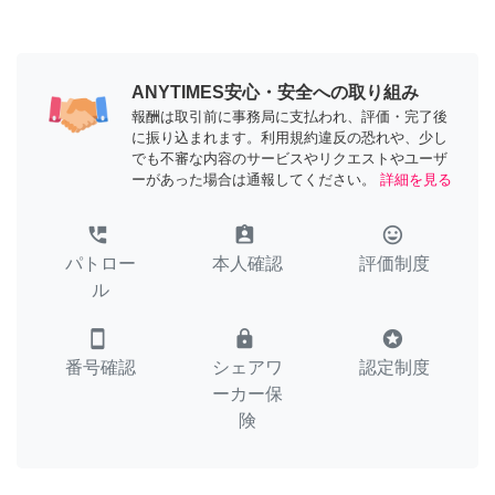
ANYTIMES安心・安全への取り組み
報酬は取引前に事務局に支払われ、評価・完了後
に振り込まれます。利用規約違反の恐れや、少し
でも不審な内容のサービスやリクエストやユーザ
ーがあった場合は通報してください。
詳細を見る
perm_phone_msg
assignment_ind
tag_faces
パトロー
本人確認
評価制度
ル
smartphone
lock
stars
番号確認
シェアワ
認定制度
ーカー保
険