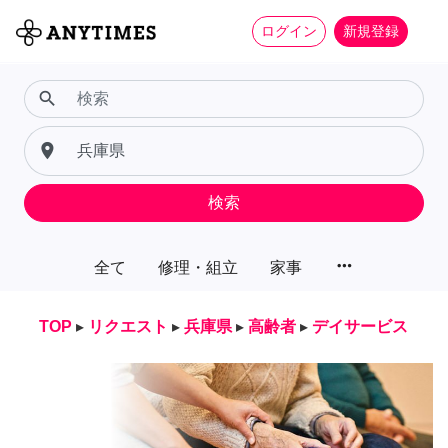
ログイン
新規登録
search
place
検索
more_horiz
全て
修理・組立
家事
TOP
▸
リクエスト
▸
兵庫県
▸
高齢者
▸
デイサービス