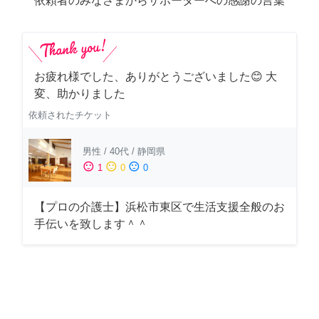
依頼者のみなさまからサポーターへの感謝の言葉
お疲れ様でした、ありがとうございました😊 大
変、助かりました
依頼されたチケット
男性
/
40代
/
静岡県
sentiment_satisfied
sentiment_neutral
sentiment_dissatisfied
1
0
0
【プロの介護士】浜松市東区で生活支援全般のお
手伝いを致します＾＾