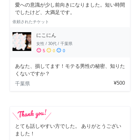
愛への意識が少し前向きになりました。短い時間
でしたけど、大満足です。
依頼されたチケット
にこにん
女性
/
30代
/
千葉県
sentiment_satisfied
sentiment_neutral
sentiment_dissatisfied
5
0
0
あなた、損してます！モテる男性の秘密、知りた
くないですか？
¥500
千葉県
とても話しやすい方でした。 ありがとうござい
ました！