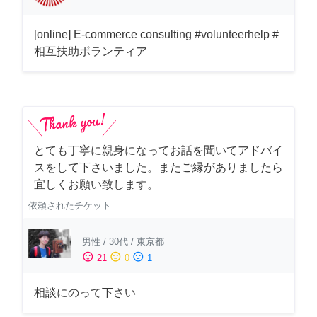
[online] E-commerce consulting #volunteerhelp #
相互扶助ボランティア
とても丁寧に親身になってお話を聞いてアドバイ
スをして下さいました。またご縁がありましたら
宜しくお願い致します。
依頼されたチケット
男性
/
30代
/
東京都
sentiment_satisfied
sentiment_neutral
sentiment_dissatisfied
21
0
1
相談にのって下さい