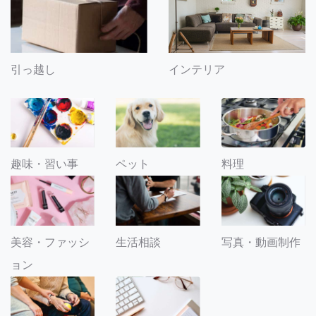
引っ越し
インテリア
趣味・習い事
ペット
料理
美容・ファッシ
生活相談
写真・動画制作
ョン