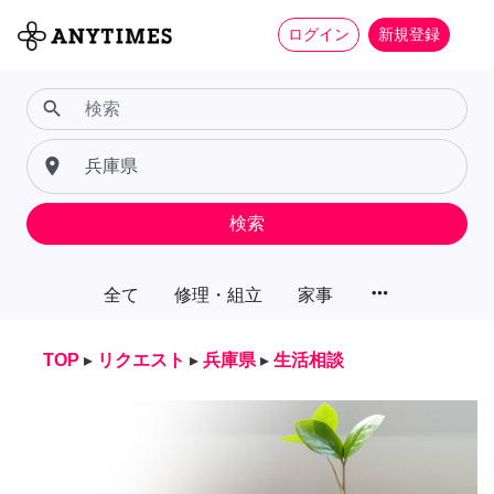
ログイン
新規登録
search
place
検索
more_horiz
全て
修理・組立
家事
TOP
▸
リクエスト
▸
兵庫県
▸
生活相談