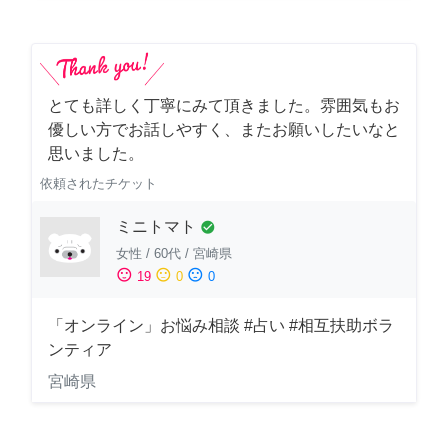
とても詳しく丁寧にみて頂きました。雰囲気もお
優しい方でお話しやすく、またお願いしたいなと
思いました。
依頼されたチケット
ミニトマト
check_circle
女性
/
60代
/
宮崎県
sentiment_satisfied
sentiment_neutral
sentiment_dissatisfied
19
0
0
「オンライン」お悩み相談 #占い #相互扶助ボラ
ンティア
宮崎県