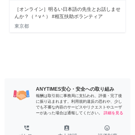
［オンライン］明るい日本語の先生とお話しませ
んか？（＾ν＾） #相互扶助ボランティア
東京都
ANYTIMES安心・安全への取り組み
報酬は取引前に事務局に支払われ、評価・完了後
に振り込まれます。利用規約違反の恐れや、少し
でも不審な内容のサービスやリクエストやユーザ
ーがあった場合は通報してください。
詳細を見る
perm_phone_msg
assignment_ind
tag_faces