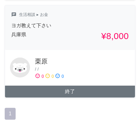
chat
生活相談
▸ お金
ヨガ教えて下さい
¥8,000
兵庫県
栗原
/
/
sentiment_satisfied
sentiment_neutral
sentiment_dissatisfied
0
0
0
終了
1