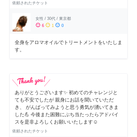
依頼されたチケット
女性
/
30代
/
東京都
sentiment_satisfied
sentiment_neutral
sentiment_dissatisfied
6
1
0
全身をアロマオイルでトリートメントをいたしま
す。
ありがとうございます✨ 初めてのチャレンジと
ても不安でしたが 親身にお話を聞いていただ
き、 がんばってみようと思う勇気が湧いてきま
した💪 今後また困難にぶち当たったらアドバイ
スを是非よろしくお願いいたします☺️
依頼されたチケット