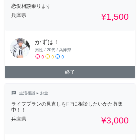
恋愛相談乗ります
¥1,500
兵庫県
かずは！
男性
/
20代
/
兵庫県
sentiment_satisfied
sentiment_neutral
sentiment_dissatisfied
0
0
0
終了
chat
生活相談
▸ お金
ライフプランの見直しをFPに相談したいかた募集
中！！
¥3,000
兵庫県