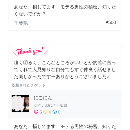
あなた、損してます！モテる男性の秘密、知りた
くないですか？
¥500
千葉県
凄く明るく、こんなところがいいとか的確に言っ
てくれて人見知りな自分でもすぐ仲良く話せまし
た楽しかったですーありがとうございました♪
依頼されたチケット
にこにん
女性
/
30代
/
千葉県
sentiment_satisfied
sentiment_neutral
sentiment_dissatisfied
5
0
0
あなた、損してます！モテる男性の秘密、知りた