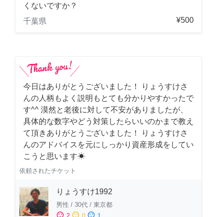
くないですか？
¥500
千葉県
今日はありがとうございました！ りょうすけさ
んの人柄もよく説明もとても分かりやすかったで
す^^ 漠然と老後に対して不安がありましたが、
具体的な数字やどう対策したらいいのかまで教え
て頂きありがとうございました！ りょうすけさ
んのアドバイスを元にしっかり資産形成をしてい
こうと思います☀︎
依頼されたチケット
りょうすけ1992
男性
/
30代
/
東京都
sentiment_satisfied
sentiment_neutral
sentiment_dissatisfied
2
0
1