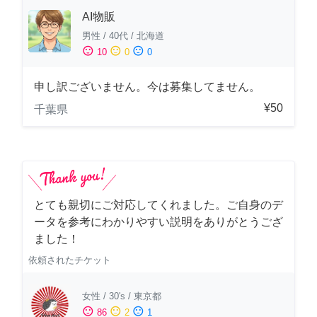
AI物販
男性
/
40代
/
北海道
sentiment_satisfied
sentiment_neutral
sentiment_dissatisfied
10
0
0
申し訳ございません。今は募集してません。
¥50
千葉県
とても親切にご対応してくれました。ご自身のデ
ータを参考にわかりやすい説明をありがとうござ
ました！
依頼されたチケット
女性
/
30's
/
東京都
sentiment_satisfied
sentiment_neutral
sentiment_dissatisfied
86
2
1