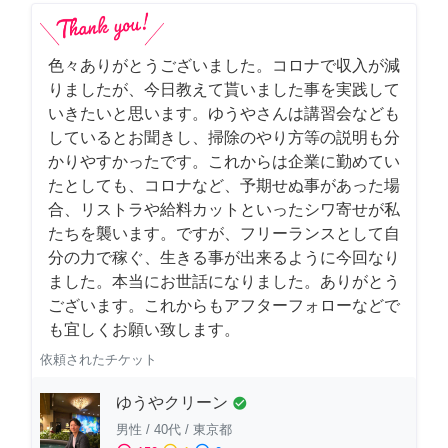
色々ありがとうございました。コロナで収入が減
りましたが、今日教えて貰いました事を実践して
いきたいと思います。ゆうやさんは講習会なども
しているとお聞きし、掃除のやり方等の説明も分
かりやすかったです。これからは企業に勤めてい
たとしても、コロナなど、予期せぬ事があった場
合、リストラや給料カットといったシワ寄せが私
たちを襲います。ですが、フリーランスとして自
分の力で稼ぐ、生きる事が出来るように今回なり
ました。本当にお世話になりました。ありがとう
ございます。これからもアフターフォローなどで
も宜しくお願い致します。
依頼されたチケット
ゆうやクリーン
check_circle
男性
/
40代
/
東京都