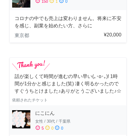
sentiment_satisfied
sentiment_neutral
sentiment_dissatisfied
150
1
0
コロナの中でも売上は変わりません。将来に不安
を感じ、副業を始めたい方、さらに
¥20,000
東京都
話が楽しくて時間が進むの早い早い(｡･о･｡)! 1時
間が1分かと感じました(笑) 凄く明るかったので
すぐうちとけました♪ありがとうございました♪☆
依頼されたチケット
にこにん
女性
/
30代
/
千葉県
sentiment_satisfied
sentiment_neutral
sentiment_dissatisfied
5
0
0