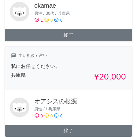
okamae
男性
/
30代
/
兵庫県
sentiment_satisfied
sentiment_neutral
sentiment_dissatisfied
1
0
0
終了
chat
生活相談
▸ 占い
私にお任せください。
¥20,000
兵庫県
オアシスの根源
男性
/
/
兵庫県
sentiment_satisfied
sentiment_neutral
sentiment_dissatisfied
0
0
0
終了