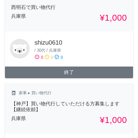
西明石で買い物代行
¥1,000
兵庫県
shizu0610
/
30代
/
兵庫県
sentiment_satisfied
sentiment_neutral
sentiment_dissatisfied
0
0
0
終了
local_laundry_service
家事
▸ 買い物代行
【神戸】買い物代行していただける方募集します
【継続依頼】
¥1,000
兵庫県