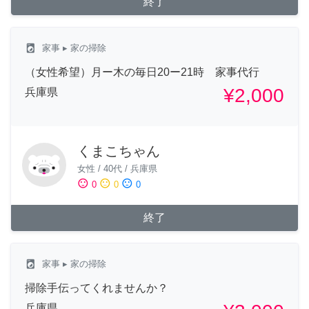
終了
local_laundry_service
家事
▸ 家の掃除
（女性希望）月ー木の毎日20ー21時 家事代行
¥2,000
兵庫県
くまこちゃん
女性
/
40代
/
兵庫県
sentiment_satisfied
sentiment_neutral
sentiment_dissatisfied
0
0
0
終了
local_laundry_service
家事
▸ 家の掃除
掃除手伝ってくれませんか？
兵庫県