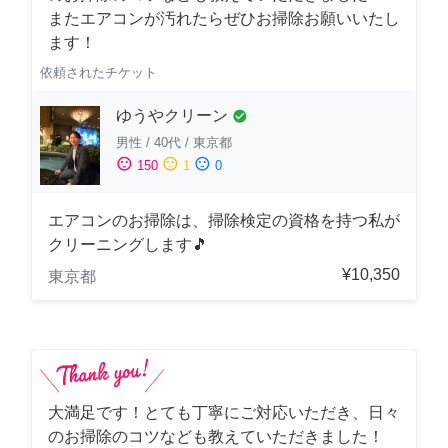
またエアコンが汚れたらぜひお掃除お願いいたし
ます！
依頼されたチケット
ゆうやクリーン
check_circle
男性
/
40代
/
東京都
sentiment_satisfied
sentiment_neutral
sentiment_dissatisfied
150
1
0
エアコンのお掃除は、掃除検定の資格を持つ私が
クリーニングします🎵
¥10,350
東京都
大満足です！とても丁寧にご対応いただき、日々
のお掃除のコツなども教えていただきました！