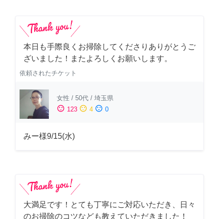
本日も手際良くお掃除してくださりありがとうご
ざいました！またよろしくお願いします。
依頼されたチケット
女性
/
50代
/
埼玉県
sentiment_satisfied
sentiment_neutral
sentiment_dissatisfied
123
4
0
みー様9/15(水)
大満足です！とても丁寧にご対応いただき、日々
のお掃除のコツなども教えていただきました！