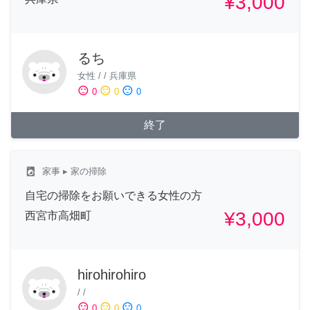
¥3,000
るち
女性
/
/
兵庫県
sentiment_satisfied
sentiment_neutral
sentiment_dissatisfied
0
0
0
終了
local_laundry_service
家事
▸ 家の掃除
自宅の掃除をお願いできる女性の方
¥3,000
西宮市高畑町
hirohirohiro
/
/
sentiment_satisfied
sentiment_neutral
sentiment_dissatisfied
0
0
0