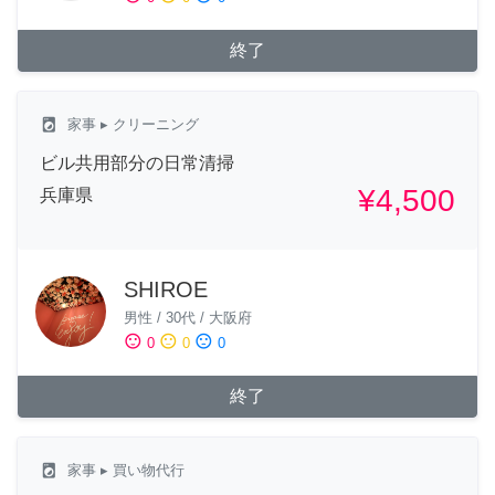
終了
local_laundry_service
家事
▸ クリーニング
ビル共用部分の日常清掃
¥4,500
兵庫県
SHIROE
男性
/
30代
/
大阪府
sentiment_satisfied
sentiment_neutral
sentiment_dissatisfied
0
0
0
終了
local_laundry_service
家事
▸ 買い物代行