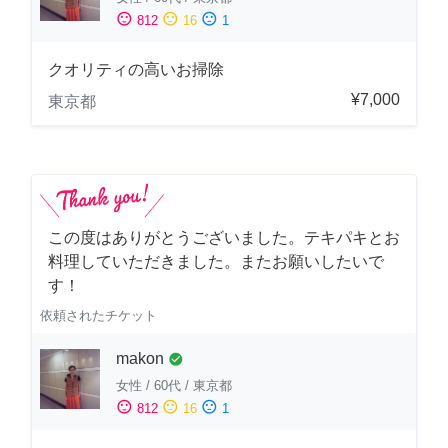
sentiment_satisfied
sentiment_neutral
sentiment_dissatisfied
812
16
1
クオリティの高いお掃除
¥7,000
東京都
この度はありがとうございました。テキパキとお
料理していただきました。またお願いしたいで
す！
依頼されたチケット
makon
check_circle
女性
/
60代
/
東京都
sentiment_satisfied
sentiment_neutral
sentiment_dissatisfied
812
16
1