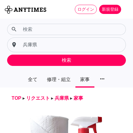
ログイン
新規登録
search
place
検索
more_horiz
全て
修理・組立
家事
TOP
▸
リクエスト
▸
兵庫県
▸
家事