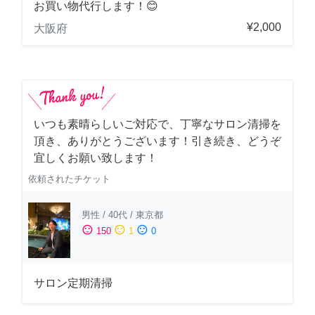
お買い物代行します！😊
¥2,000
大阪府
いつも素晴らしいご対応で、丁寧なサロン清掃を
頂き、ありがとうございます！引き続き、どうぞ
宜しくお願い致します！
依頼されたチケット
男性
/
40代
/
東京都
sentiment_satisfied
sentiment_neutral
sentiment_dissatisfied
150
1
0
サロン定期清掃