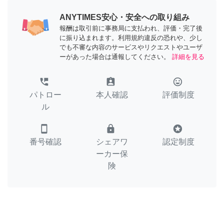
ANYTIMES安心・安全への取り組み
報酬は取引前に事務局に支払われ、評価・完了後
に振り込まれます。利用規約違反の恐れや、少し
でも不審な内容のサービスやリクエストやユーザ
ーがあった場合は通報してください。
詳細を見る
perm_phone_msg
assignment_ind
tag_faces
パトロー
本人確認
評価制度
ル
smartphone
lock
stars
番号確認
シェアワ
認定制度
ーカー保
険