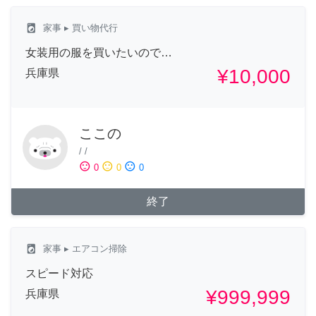
local_laundry_service
家事
▸ 買い物代行
女装用の服を買いたいので…
¥10,000
兵庫県
ここの
/
/
sentiment_satisfied
sentiment_neutral
sentiment_dissatisfied
0
0
0
終了
local_laundry_service
家事
▸ エアコン掃除
スピード対応
¥999,999
兵庫県