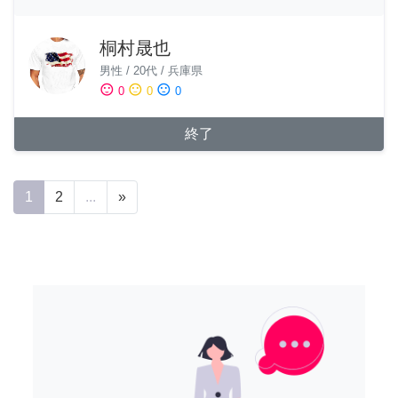
桐村晟也
男性
/
20代
/
兵庫県
sentiment_satisfied
sentiment_neutral
sentiment_dissatisfied
0
0
0
終了
1
2
...
»