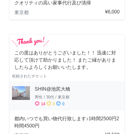
クオリティの高い家事代行及び清掃
¥6,000
東京都
この度はありがとうございました！！ 迅速に対
応して頂けて助かりました！ またご縁がありま
したらよろしくお願いいたします。
依頼されたチケット
SHIN@池尻大橋
男性
/
30代
/
東京都
sentiment_satisfied
sentiment_neutral
sentiment_dissatisfied
14
0
0
都内いつでも買い物代行致します♪1時間2500円2
時間4500円