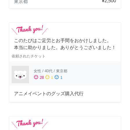
¥2,500
東京都
このたびはご足労とお手間をおかけしました。
本当に助かりました。ありがとうございました！
依頼されたチケット
女性
/
40代
/
東京都
sentiment_satisfied
sentiment_neutral
sentiment_dissatisfied
28
1
1
アニメイベントのグッズ購入代行