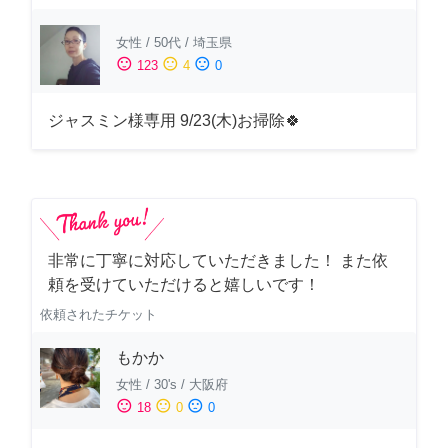
女性
/
50代
/
埼玉県
sentiment_satisfied
sentiment_neutral
sentiment_dissatisfied
123
4
0
ジャスミン様専用 9/23(木)お掃除🍀
非常に丁寧に対応していただきました！ また依
頼を受けていただけると嬉しいです！
依頼されたチケット
もかか
女性
/
30's
/
大阪府
sentiment_satisfied
sentiment_neutral
sentiment_dissatisfied
18
0
0