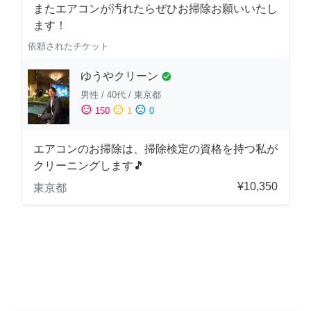
またエアコンが汚れたらぜひお掃除お願いいたし
ます！
依頼されたチケット
ゆうやクリーン
check_circle
男性
/
40代
/
東京都
sentiment_satisfied
sentiment_neutral
sentiment_dissatisfied
150
1
0
エアコンのお掃除は、掃除検定の資格を持つ私が
クリーニングします🎵
¥10,350
東京都