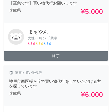
【至急です】買い物代行お願いします
¥5,000
兵庫県
まぁやん
女性
/
30代
/
千葉県
sentiment_satisfied
sentiment_neutral
sentiment_dissatisfied
6
0
0
終了
local_laundry_service
家事
▸ 買い物代行
神戸市西区桜ヶ丘で買い物代行をしていただける方
を探しています
¥6,000
兵庫県