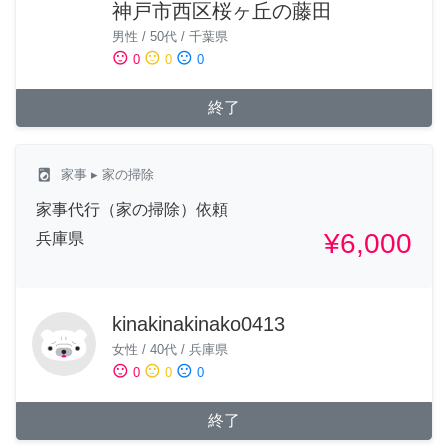
神戸市西区桜ヶ丘の藤田
男性
/
50代
/
千葉県
sentiment_satisfied
sentiment_neutral
sentiment_dissatisfied
0
0
0
終了
local_laundry_service
家事
▸ 家の掃除
家事代行（家の掃除）依頼
¥6,000
兵庫県
kinakinakinako0413
女性
/
40代
/
兵庫県
sentiment_satisfied
sentiment_neutral
sentiment_dissatisfied
0
0
0
終了