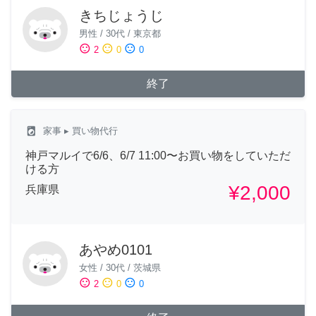
きちじょうじ
男性
/
30代
/
東京都
sentiment_satisfied
sentiment_neutral
sentiment_dissatisfied
2
0
0
終了
local_laundry_service
家事
▸ 買い物代行
神戸マルイで6/6、6/7 11:00〜お買い物をしていただ
ける方
¥2,000
兵庫県
あやめ0101
女性
/
30代
/
茨城県
sentiment_satisfied
sentiment_neutral
sentiment_dissatisfied
2
0
0