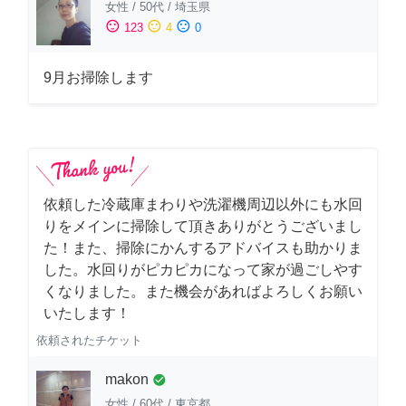
女性
/
50代
/
埼玉県
sentiment_satisfied
sentiment_neutral
sentiment_dissatisfied
123
4
0
9月お掃除します
依頼した冷蔵庫まわりや洗濯機周辺以外にも水回
りをメインに掃除して頂きありがとうございまし
た！また、掃除にかんするアドバイスも助かりま
した。水回りがピカピカになって家が過ごしやす
くなりました。また機会があればよろしくお願い
いたします！
依頼されたチケット
makon
check_circle
女性
/
60代
/
東京都