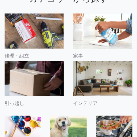
修理・組立
家事
引っ越し
インテリア