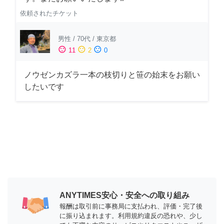
依頼されたチケット
男性
/
70代
/
東京都
sentiment_satisfied
sentiment_neutral
sentiment_dissatisfied
11
2
0
ノウゼンカズラ一本の枝切りと笹の始末をお願い
したいです
ANYTIMES安心・安全への取り組み
報酬は取引前に事務局に支払われ、評価・完了後
に振り込まれます。利用規約違反の恐れや、少し