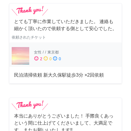
とても丁寧に作業していただきました。 連絡も
細かく頂いたので依頼する側として安心でした。
依頼されたチケット
女性
/
/
東京都
sentiment_satisfied
sentiment_neutral
sentiment_dissatisfied
2
0
0
民泊清掃依頼 新大久保駅徒歩3分 ×2回依頼
本当にありがとうございました！ 手際良くあっ
という間に仕上げてくださいまして、大満足で
す。またお願いいたします‼️