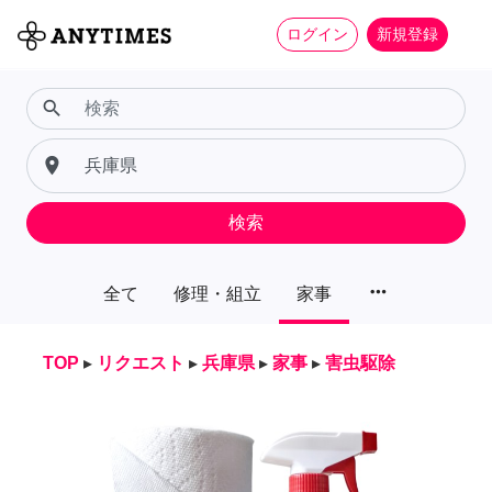
ログイン
新規登録
search
place
検索
more_horiz
全て
修理・組立
家事
TOP
▸
リクエスト
▸
兵庫県
▸
家事
▸
害虫駆除