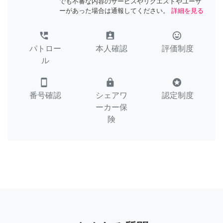
でも不審な内容のサービスやリクエストやユーザ
ーがあった場合は通報してください。
詳細を見る
perm_phone_msg
assignment_ind
tag_faces
パトロー
本人確認
評価制度
ル
smartphone
lock
stars
番号確認
シェアワ
認定制度
ーカー保
険