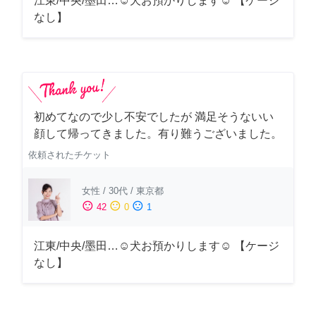
江東/中央/墨田…☺︎犬お預かりします☺︎ 【ケージ
なし】
初めてなので少し不安でしたが 満足そうないい
顔して帰ってきました。有り難うございました。
依頼されたチケット
女性
/
30代
/
東京都
sentiment_satisfied
sentiment_neutral
sentiment_dissatisfied
42
0
1
江東/中央/墨田…☺︎犬お預かりします☺︎ 【ケージ
なし】