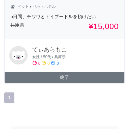
pets
ペット
▸ ペットホテル
5日間、チワワとトイプードルを預けたい
¥15,000
兵庫県
てぃあらもこ
女性
/
50代
/
兵庫県
sentiment_satisfied
sentiment_neutral
sentiment_dissatisfied
0
0
0
終了
1