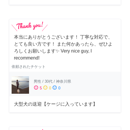
本当にありがとうございます！ 丁寧な対応で、
とても良い方です！ また何かあったら、ぜひよ
ろしくお願いします✨ Very nice guy, I
recommend!
依頼されたチケット
男性
/
30代
/
神奈川県
sentiment_satisfied
sentiment_neutral
sentiment_dissatisfied
5
0
0
大型犬の送迎【ケージに入っています】