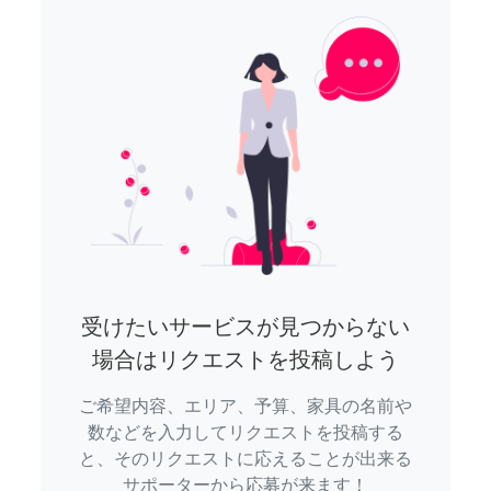
受けたいサービスが見つからない
場合はリクエストを投稿しよう
ご希望内容、エリア、予算、家具の名前や
数などを入力してリクエストを投稿する
と、そのリクエストに応えることが出来る
サポーターから応募が来ます！