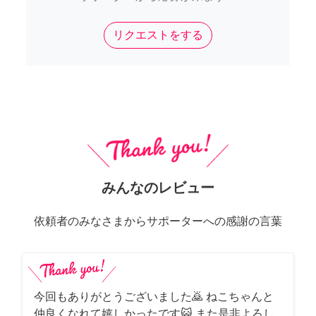
リクエストをする
みんなのレビュー
依頼者のみなさまからサポーターへの感謝の言葉
今回もありがとうございました🙇 ねこちゃんと
仲良くなれて嬉しかったです😺 また是非よろし