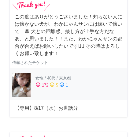
この度はありがとうございました！知らない人に
は懐かない犬が、わかにゃんサンには懐いて懐い
て！😆 犬との距離感、接し方が上手な方だな
あ、と思いました！！また、わかにゃんサンの都
合が合えばお願いしたいです🙇‍♂️ その時はよろし
くお願い致します！
依頼されたチケット
女性
/
40代
/
東京都
sentiment_satisfied
sentiment_neutral
sentiment_dissatisfied
172
5
1
【専用】8/17（水）お世話分