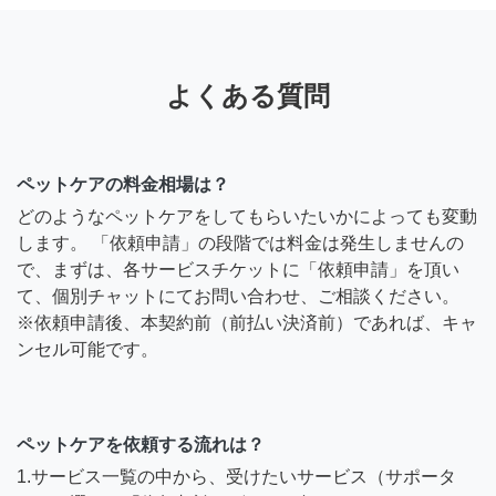
よくある質問
ペットケアの料金相場は？
どのようなペットケアをしてもらいたいかによっても変動
します。 「依頼申請」の段階では料金は発生しませんの
で、まずは、各サービスチケットに「依頼申請」を頂い
て、個別チャットにてお問い合わせ、ご相談ください。
※依頼申請後、本契約前（前払い決済前）であれば、キャ
ンセル可能です。
ペットケアを依頼する流れは？
1.サービス一覧の中から、受けたいサービス（サポータ