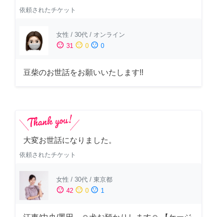
依頼されたチケット
女性
/
30代
/
オンライン
sentiment_satisfied
sentiment_neutral
sentiment_dissatisfied
31
0
0
豆柴のお世話をお願いいたします!!
大変お世話になりました。
依頼されたチケット
女性
/
30代
/
東京都
sentiment_satisfied
sentiment_neutral
sentiment_dissatisfied
42
0
1