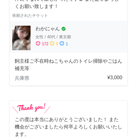
くお願い致します！
依頼されたチケット
わかにゃん
check_circle
女性
/
40代
/
東京都
sentiment_satisfied
sentiment_neutral
sentiment_dissatisfied
172
5
1
飼主様ご不在時ねこちゃんのトイレ掃除やごはん
補充等
¥3,000
兵庫県
この度は本当にありがとうございました！ また
機会がございましたら何卒よろしくお願いいたし
ます。