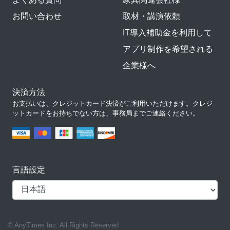
お問い合わせ
取材・講演依頼
IT導入補助金を利用して
アプリ制作を希望される
企業様へ
決済方法
お支払いは、クレジットカード決済がご利用いただけます。クレジ
ットカードをお持ちでない方は、事務局までご連絡ください。
言語設定
© AnyTimes Inc. All Rights Reserved