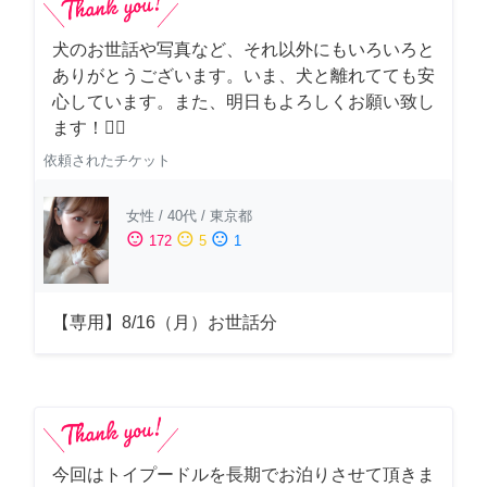
犬のお世話や写真など、それ以外にもいろいろと
ありがとうございます。いま、犬と離れてても安
心しています。また、明日もよろしくお願い致し
ます！🙇‍♂️
依頼されたチケット
女性
/
40代
/
東京都
sentiment_satisfied
sentiment_neutral
sentiment_dissatisfied
172
5
1
【専用】8/16（月）お世話分
今回はトイプードルを長期でお泊りさせて頂きま