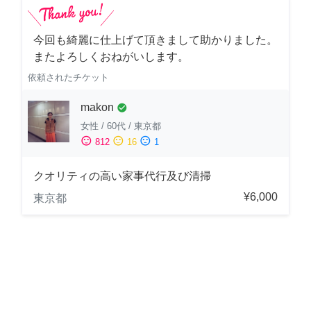
今回も綺麗に仕上げて頂きまして助かりました。
またよろしくおねがいします。
依頼されたチケット
makon
check_circle
女性
/
60代
/
東京都
sentiment_satisfied
sentiment_neutral
sentiment_dissatisfied
812
16
1
クオリティの高い家事代行及び清掃
¥6,000
東京都