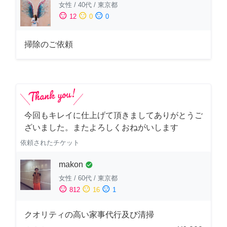
女性
/
40代
/
東京都
sentiment_satisfied
sentiment_neutral
sentiment_dissatisfied
12
0
0
掃除のご依頼
今回もキレイに仕上げて頂きましてありがとうご
ざいました。またよろしくおねがいします
依頼されたチケット
makon
check_circle
女性
/
60代
/
東京都
sentiment_satisfied
sentiment_neutral
sentiment_dissatisfied
812
16
1
クオリティの高い家事代行及び清掃