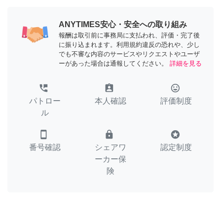
ANYTIMES安心・安全への取り組み
報酬は取引前に事務局に支払われ、評価・完了後
に振り込まれます。利用規約違反の恐れや、少し
でも不審な内容のサービスやリクエストやユーザ
ーがあった場合は通報してください。
詳細を見る
perm_phone_msg
assignment_ind
tag_faces
パトロー
本人確認
評価制度
ル
smartphone
lock
stars
番号確認
シェアワ
認定制度
ーカー保
険