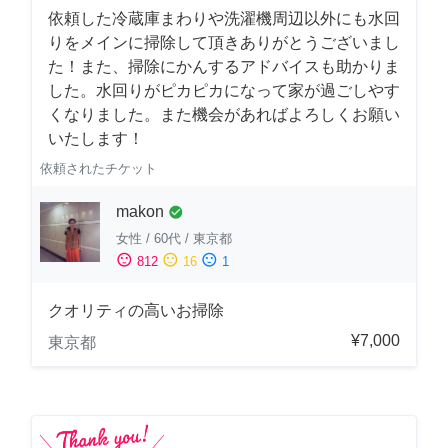
依頼した冷蔵庫まわりや洗濯機周辺以外にも水回
りをメインに掃除して頂きありがとうございまし
た！また、掃除にかんするアドバイスも助かりま
した。水回りがピカピカになって家が過ごしやす
くなりました。また機会があればよろしくお願い
いたします！
依頼されたチケット
makon
check_circle
女性
/
60代
/
東京都
sentiment_satisfied
sentiment_neutral
sentiment_dissatisfied
812
16
1
クオリティの高いお掃除
¥7,000
東京都