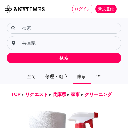
ログイン
新規登録
search
place
検索
more_horiz
全て
修理・組立
家事
TOP
▸
リクエスト
▸
兵庫県
▸
家事
▸
クリーニング