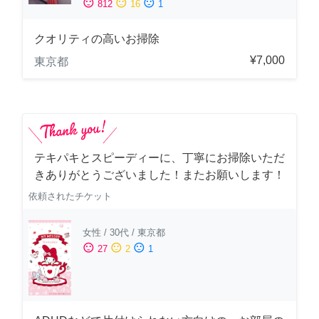
sentiment_satisfied
sentiment_neutral
sentiment_dissatisfied
812
16
1
クオリティの高いお掃除
¥7,000
東京都
テキパキとスピーディーに、丁寧にお掃除いただ
きありがとうございました！またお願いします！
依頼されたチケット
女性
/
30代
/
東京都
sentiment_satisfied
sentiment_neutral
sentiment_dissatisfied
27
2
1