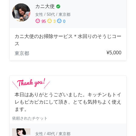
カニ大使
check_circle
女性
/
50代
/
東京都
sentiment_satisfied
sentiment_neutral
sentiment_dissatisfied
95
3
0
カニ大使のお掃除サービス＊水回りのそうじコー
ス
¥5,000
東京都
本日はありがとうございました。キッチンもトイ
レもピカピカにして頂き、とても気持ちよく使え
ます。
依頼されたチケット
女性
/
40代
/
東京都