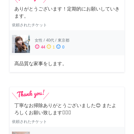
ありがとうございます！定期的にお願いしていき
ます。
依頼されたチケット
女性
/
40代
/
東京都
sentiment_satisfied
sentiment_neutral
sentiment_dissatisfied
44
1
0
高品質な家事をします。
丁寧なお掃除ありがとうございました😊 またよ
ろしくお願い致します🙆‍♀️✨
依頼されたチケット