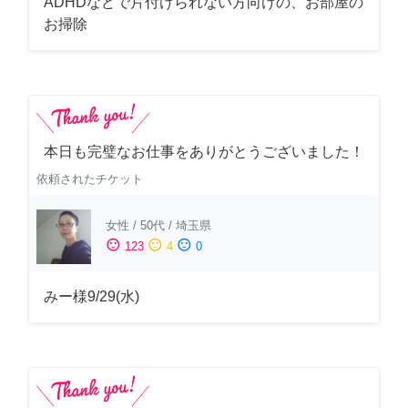
ADHDなどで片付けられない方向けの、お部屋の
お掃除
本日も完璧なお仕事をありがとうございました！
依頼されたチケット
女性
/
50代
/
埼玉県
sentiment_satisfied
sentiment_neutral
sentiment_dissatisfied
123
4
0
みー様9/29(水)