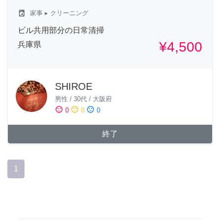
local_laundry_service
家事
▸ クリーニング
ビル共用部分の日常清掃
¥4,500
兵庫県
SHIROE
男性
/
30代
/
大阪府
sentiment_satisfied
sentiment_neutral
sentiment_dissatisfied
0
0
0
終了
1