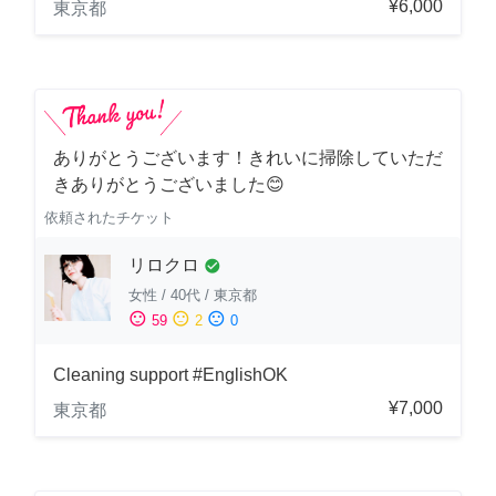
¥6,000
東京都
ありがとうございます！きれいに掃除していただ
きありがとうございました😊
依頼されたチケット
リロクロ
check_circle
女性
/
40代
/
東京都
sentiment_satisfied
sentiment_neutral
sentiment_dissatisfied
59
2
0
Cleaning support #EnglishOK
¥7,000
東京都