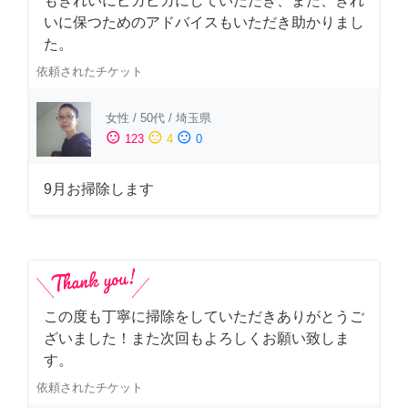
もきれいにピカピカにしていただき、また、きれ
いに保つためのアドバイスもいただき助かりまし
た。
依頼されたチケット
女性
/
50代
/
埼玉県
sentiment_satisfied
sentiment_neutral
sentiment_dissatisfied
123
4
0
9月お掃除します
この度も丁寧に掃除をしていただきありがとうご
ざいました！また次回もよろしくお願い致しま
す。
依頼されたチケット