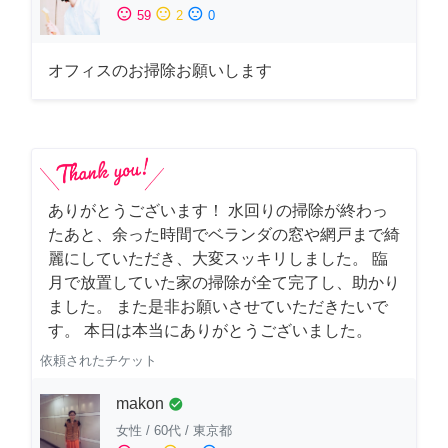
sentiment_satisfied
sentiment_neutral
sentiment_dissatisfied
59
2
0
オフィスのお掃除お願いします
ありがとうございます！ 水回りの掃除が終わっ
たあと、余った時間でベランダの窓や網戸まで綺
麗にしていただき、大変スッキリしました。 臨
月で放置していた家の掃除が全て完了し、助かり
ました。 また是非お願いさせていただきたいで
す。 本日は本当にありがとうございました。
依頼されたチケット
makon
check_circle
女性
/
60代
/
東京都