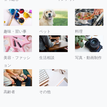
趣味・習い事
ペット
料理
美容・ファッシ
生活相談
写真・動画制作
ョン
その他
高齢者