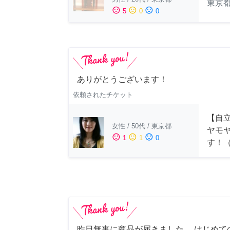
東京
sentiment_satisfied
sentiment_neutral
sentiment_dissatisfied
5
0
0
ありがとうございます！
依頼されたチケット
【自
女性
/
50代
/
東京都
ヤモ
sentiment_satisfied
sentiment_neutral
sentiment_dissatisfied
1
1
0
す！
昨日無事に商品が届きました。 はじめて