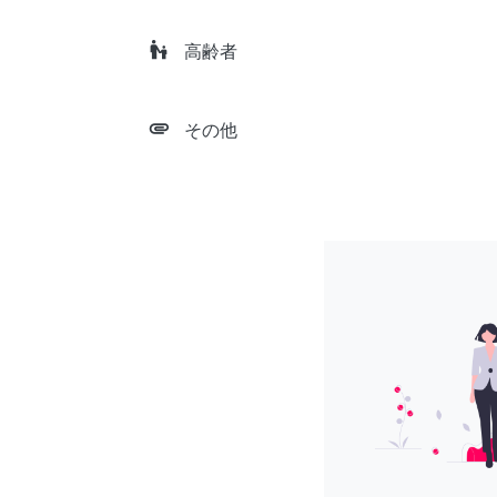
escalator_warning
高齢者
attachment
その他