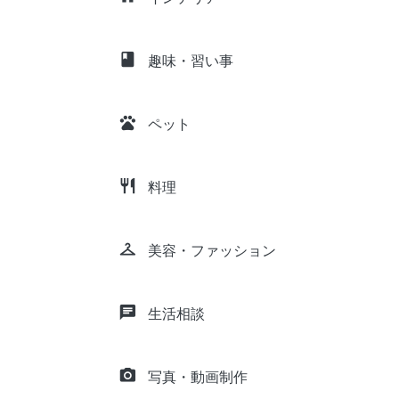
class
趣味・習い事
pets
ペット
restaurant
料理
checkroom
美容・ファッション
chat
生活相談
camera_alt
写真・動画制作