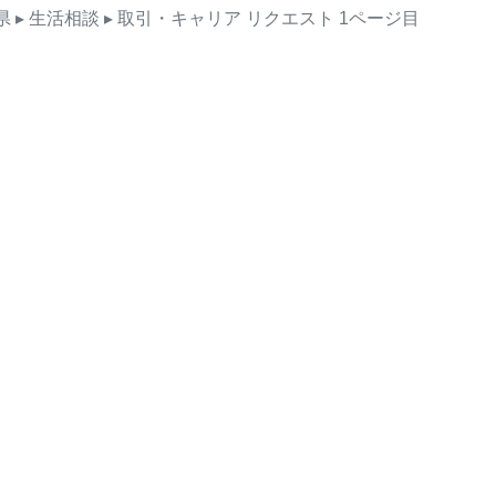
県
▸ 生活相談
▸ 取引・キャリア
リクエスト
1ページ目