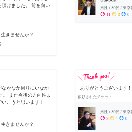
頂けました。 前を向い
男性
/
30代
/
東京
sentiment_satisfied
sentiment_neutral
sentiment_dissatisfied
11
0
0
と生きませんか？
都
がなかなか周りにいなか
ありがとうございます！
た。 また今後の方向性ま
依頼されたチケット
でいこうと思います！
男性
/
30代
/
東京
sentiment_satisfied
sentiment_neutral
sentiment_dissatisfied
3
1
0
と生きませんか？