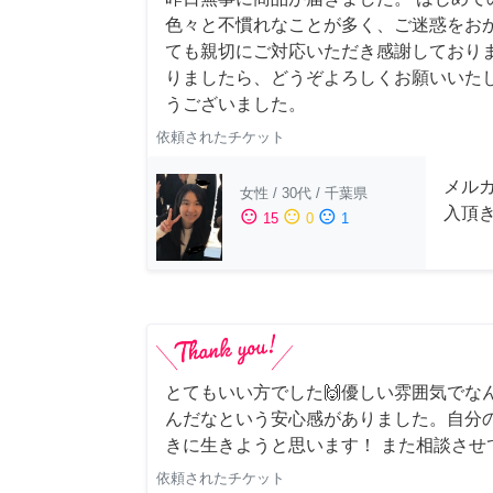
色々と不慣れなことが多く、ご迷惑をお
ても親切にご対応いただき感謝しておりま
りましたら、どうぞよろしくお願いいたし
うございました。
依頼されたチケット
メル
女性
/
30代
/
千葉県
入頂
sentiment_satisfied
sentiment_neutral
sentiment_dissatisfied
15
0
1
とてもいい方でした🙌優しい雰囲気でな
んだなという安心感がありました。自分
きに生きようと思います！ また相談させ
依頼されたチケット