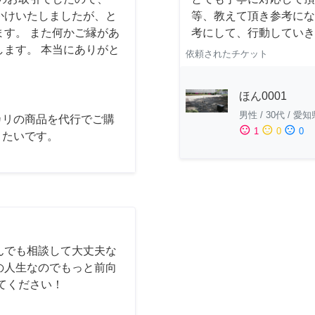
かけいたしましたが、と
等、教えて頂き参考にな
す。 また何かご縁があ
考にして、行動していき
ます。 本当にありがと
依頼されたチケット
ほん0001
男性
/
30代
/
愛知
カリの商品を代行でご購
sentiment_satisfied
sentiment_neutral
sentiment_dissatisfied
1
0
0
きたいです。
んでも相談して大丈夫な
の人生なのでもっと前向
てください！