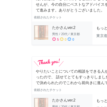
せんが、今の自分にベストなアドバイスを
て進みます。ありがとうございました。
依頼されたチケット
たかさんver.2
もっ
男性
/
20代
/
東京都
東京
sentiment_satisfied
sentiment_neutral
sentiment_dissatisfied
5
0
0
やりたいことについての相談をできる人
ったので、 話せてとてもすっきりしまし
で決められたのでこれから前向きに進ん
依頼されたチケット
たかさんver.2
もっ
男性
/
20代
/
東京都