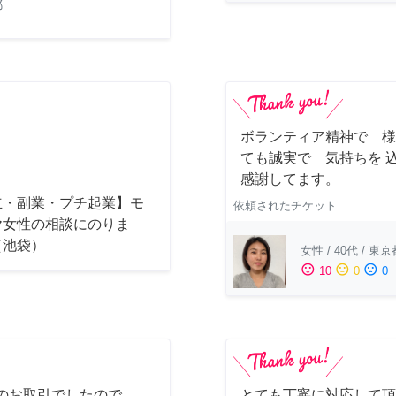
都
ボランティア精神で 様
ても誠実で 気持ちを 
感謝してます。
立・副業・プチ起業】モ
依頼されたチケット
ヤ女性の相談にのりま
（池袋）
女性
/
40代
/
東京
sentiment_satisfied
sentiment_neutral
sentiment_dissatisfied
10
0
0
のお取引でしたので、
とても丁寧に対応して頂