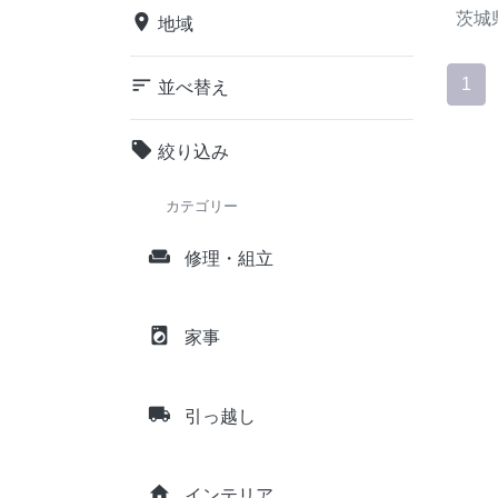
茨城
place
地域
sort
1
並べ替え
local_offer
絞り込み
カテゴリー
weekend
修理・組立
local_laundry_service
家事
local_shipping
引っ越し
home
インテリア