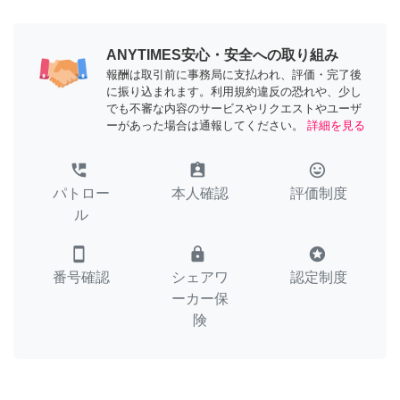
ANYTIMES安心・安全への取り組み
報酬は取引前に事務局に支払われ、評価・完了後
に振り込まれます。利用規約違反の恐れや、少し
でも不審な内容のサービスやリクエストやユーザ
ーがあった場合は通報してください。
詳細を見る
perm_phone_msg
assignment_ind
tag_faces
パトロー
本人確認
評価制度
ル
smartphone
lock
stars
番号確認
シェアワ
認定制度
ーカー保
険