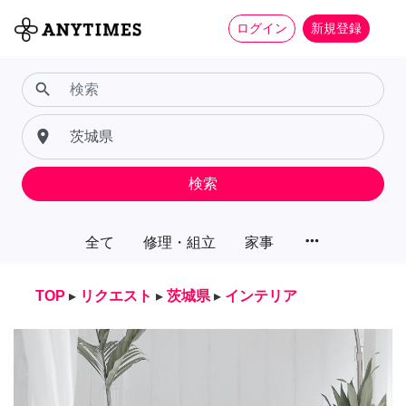
ログイン
新規登録
search
place
検索
more_horiz
全て
修理・組立
家事
TOP
▸
リクエスト
▸
茨城県
▸
インテリア