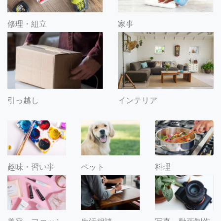
修理・組立
家事
引っ越し
インテリア
趣味・習い事
ペット
料理