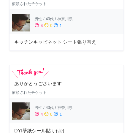
依頼されたチケット
男性
/
40代
/
神奈川県
sentiment_satisfied
sentiment_neutral
sentiment_dissatisfied
4
0
1
キッチンキャビネット シート張り替え
ありがとうございます
依頼されたチケット
男性
/
40代
/
神奈川県
sentiment_satisfied
sentiment_neutral
sentiment_dissatisfied
4
0
1
DYI壁紙シール貼り付け