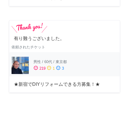
有り難うございました。
依頼されたチケット
男性
/
60代
/
東京都
sentiment_satisfied
sentiment_neutral
sentiment_dissatisfied
219
1
3
★新宿でDIYリフォームできる方募集！★