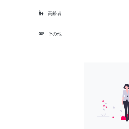
escalator_warning
高齢者
attachment
その他