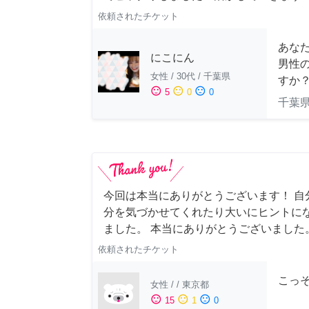
依頼されたチケット
あな
にこにん
男性
女性
/
30代
/
千葉県
すか
sentiment_satisfied
sentiment_neutral
sentiment_dissatisfied
5
0
0
千葉
今回は本当にありがとうございます！ 自
分を気づかせてくれたり大いにヒントに
ました。 本当にありがとうございました
依頼されたチケット
こっ
女性
/
/
東京都
sentiment_satisfied
sentiment_neutral
sentiment_dissatisfied
15
1
0