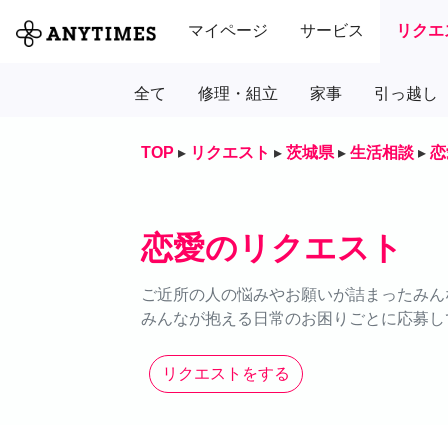
マイページ
サービス
リクエ
全て
修理・組立
家事
引っ越し
TOP
▸
リクエスト
▸
茨城県
▸
生活相談
▸
恋
恋愛のリクエスト
ご近所の人の悩みやお願いが詰まったみん
みんなが抱える日常のお困りごとに応募し
リクエストをする