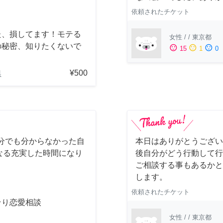
依頼されたチケット
た、損してます！モテる
女性
/
/
東京都
の秘密、知りたくないで
sentiment_satisfied
sentiment_neutral
sentiment_dissatisfied
15
1
0
？
¥500
県
分でも分からなかった自
本日はありがとうござい
なる充実した時間になり
後自分がどう行動して行
。
ご相談する事もあるかと
します。
依頼されたチケット
そり恋愛相談
女性
/
/
東京都