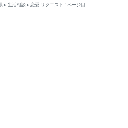
県
▸ 生活相談
▸ 恋愛
リクエスト
1ページ目