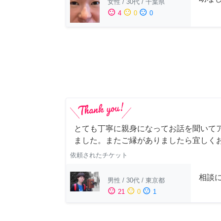
女性
/
30代
/
千葉県
sentiment_satisfied
sentiment_neutral
sentiment_dissatisfied
4
0
0
とても丁寧に親身になってお話を聞いて
ました。またご縁がありましたら宜しく
依頼されたチケット
相談
男性
/
30代
/
東京都
sentiment_satisfied
sentiment_neutral
sentiment_dissatisfied
21
0
1