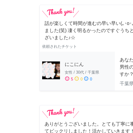
話が楽しくて時間が進むの早い早い(｡･о･｡
ました(笑) 凄く明るかったのですぐうち
ざいました♪☆
依頼されたチケット
あな
にこにん
男性
女性
/
30代
/
千葉県
すか
sentiment_satisfied
sentiment_neutral
sentiment_dissatisfied
5
0
0
千葉
ありがとうございました。とても丁寧に
てビックリしました！活かしていきます