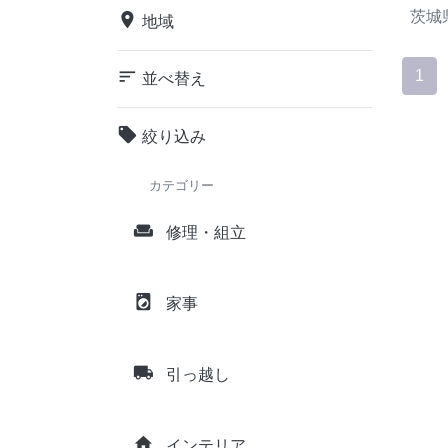
茨城
place
地域
sort
1
並べ替え
local_offer
絞り込み
カテゴリー
weekend
修理・組立
local_laundry_service
家事
local_shipping
引っ越し
home
インテリア