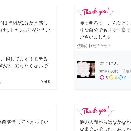
)! 1時間が1分かと感じ
凄く明るく、こんなとこ
とけました♪ありがとうご
りな自分でもすぐ仲良く
ございました♪
依頼されたチケット
た、損してます！モテる
にこにん
の秘密、知りたくないで
女性
/
30代
/
千葉
？
sentiment_satisfied
sentiment_neutral
sentiment_dissatisfied
5
0
0
¥500
県
事前準備して下さってい
他の人間からはなかなか
！
な出会いでした、ありが