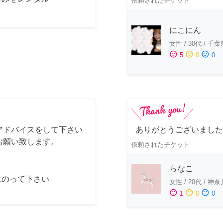
依頼されたチケット
にこにん
女性
/
30代
/
千葉
sentiment_satisfied
sentiment_neutral
sentiment_dissatisfied
5
0
0
アドバイスをして下さい
ありがとうございました
お願い致します。
依頼されたチケット
らなこ
にのって下さい
女性
/
20代
/
神奈
sentiment_satisfied
sentiment_neutral
sentiment_dissatisfied
1
0
0