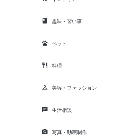
class
趣味・習い事
pets
ペット
restaurant
料理
checkroom
美容・ファッション
chat
生活相談
camera_alt
写真・動画制作