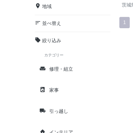
茨城
place
地域
sort
1
並べ替え
local_offer
絞り込み
カテゴリー
weekend
修理・組立
local_laundry_service
家事
local_shipping
引っ越し
home
インテリア