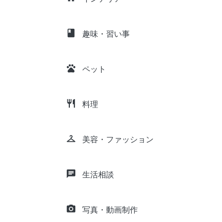
class
趣味・習い事
pets
ペット
restaurant
料理
checkroom
美容・ファッション
chat
生活相談
camera_alt
写真・動画制作