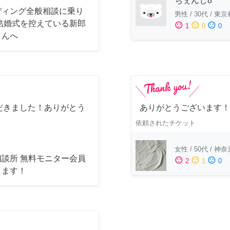
ちぇんじ8
ディング全般相談に乗り
男性
/
30代
/
東京
 結婚式を控えている新郎
sentiment_satisfied
sentiment_neutral
sentiment_dissatisfied
1
0
0
さんへ
だきました！ありがとう
ありがとうございます！
依頼されたチケット
女性
/
50代
/
神奈
相談所 無料モニター会員
sentiment_satisfied
sentiment_neutral
sentiment_dissatisfied
2
1
0
します！