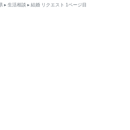
県
▸ 生活相談
▸ 結婚
リクエスト
1ページ目