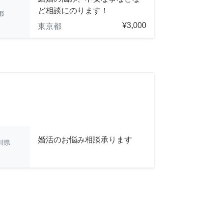
ど相談にのります！
都
¥3,000
東京都
婚活のお悩み相談承ります
川県