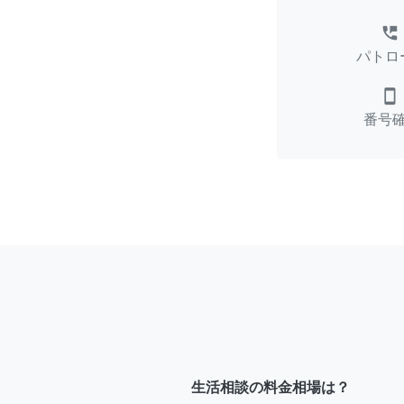
perm_phone_msg
パトロ
smartphone
番号
生活相談の料金相場は？