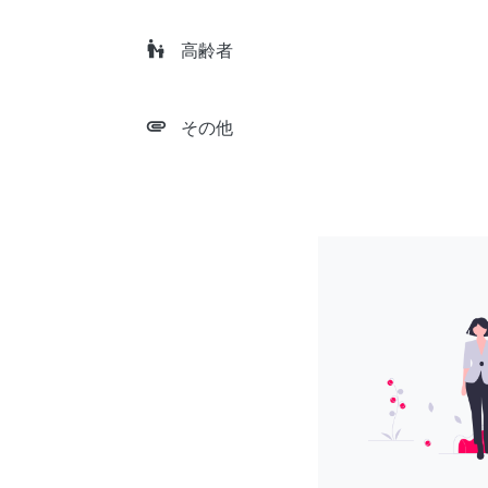
escalator_warning
高齢者
attachment
その他