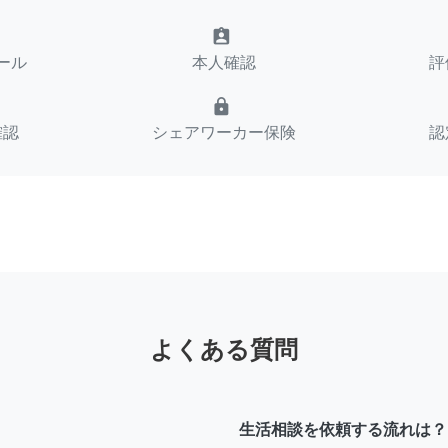
assignment_ind
ール
本人確認
評
lock
確認
シェアワーカー保険
認
よくある質問
生活相談を依頼する流れは？