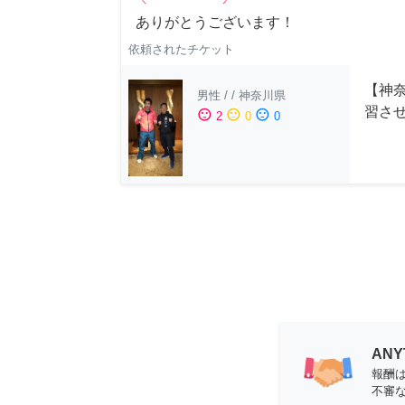
ありがとうございます！
依頼されたチケット
【神
男性
/
/
神奈川県
習さ
sentiment_satisfied
sentiment_neutral
sentiment_dissatisfied
2
0
0
AN
報酬
不審