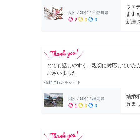
ウエ
女性
/
30代
/
神奈川県
ます
sentiment_satisfied
sentiment_neutral
sentiment_dissatisfied
2
0
0
新婦
とても話しやすく、親切に対応していた
ございました
依頼されたチケット
結婚
男性
/
50代
/
群馬県
募集
sentiment_satisfied
sentiment_neutral
sentiment_dissatisfied
1
0
0