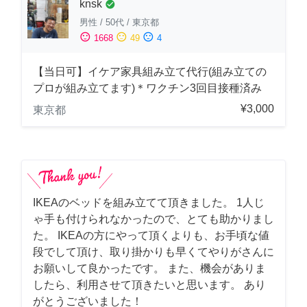
knsk
check_circle
男性
/
50代
/
東京都
sentiment_satisfied
sentiment_neutral
sentiment_dissatisfied
1668
49
4
【当日可】イケア家具組み立て代行(組み立ての
プロが組み立てます)＊ワクチン3回目接種済み
¥3,000
東京都
IKEAのベッドを組み立てて頂きました。 1人じ
ゃ手も付けられなかったので、とても助かりまし
た。 IKEAの方にやって頂くよりも、お手頃な値
段でして頂け、取り掛かりも早くてやりがさんに
お願いして良かったです。 また、機会がありま
したら、利用させて頂きたいと思います。 あり
がとうございました！