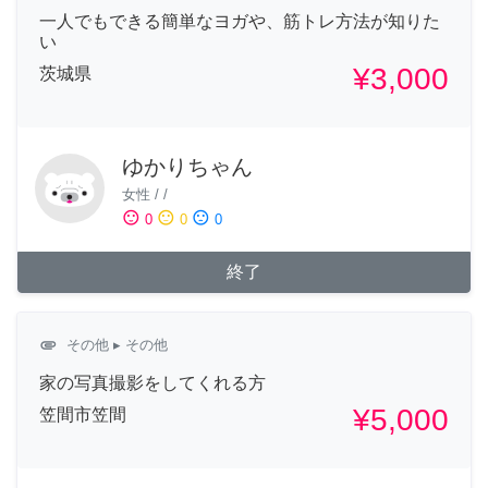
一人でもできる簡単なヨガや、筋トレ方法が知りた
い
¥3,000
茨城県
ゆかりちゃん
女性
/
/
sentiment_satisfied
sentiment_neutral
sentiment_dissatisfied
0
0
0
終了
attachment
その他
▸ その他
家の写真撮影をしてくれる方
¥5,000
笠間市笠間