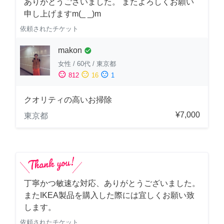
ありがとうございました。 またよろしくお願い
申し上げますm(_ _)m
依頼されたチケット
makon
check_circle
女性
/
60代
/
東京都
sentiment_satisfied
sentiment_neutral
sentiment_dissatisfied
812
16
1
クオリティの高いお掃除
¥7,000
東京都
丁寧かつ敏速な対応、ありがとうございました。
またIKEA製品を購入した際には宜しくお願い致
します。
依頼されたチケット