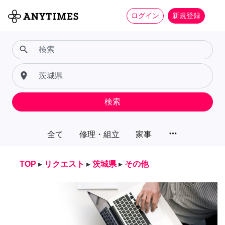
ログイン
新規登録
search
place
検索
more_horiz
全て
修理・組立
家事
TOP
▸
リクエスト
▸
茨城県
▸
その他