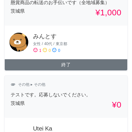
懸賞商品の転送のお手伝いです（全地域募集）
¥1,000
茨城県
みんとす
女性
/
40代
/
東京都
sentiment_satisfied
sentiment_neutral
sentiment_dissatisfied
1
0
0
終了
attachment
その他
▸ その他
テストです。応募しないでください。
¥0
茨城県
Utei Ka