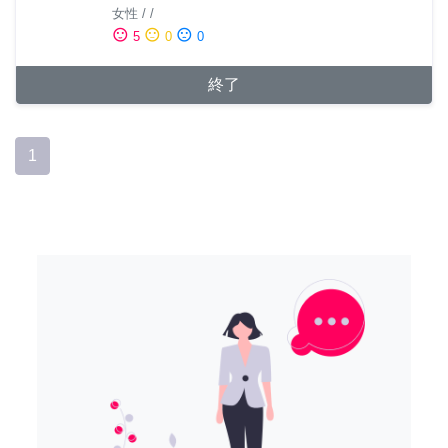
女性
/
/
sentiment_satisfied
sentiment_neutral
sentiment_dissatisfied
5
0
0
終了
1