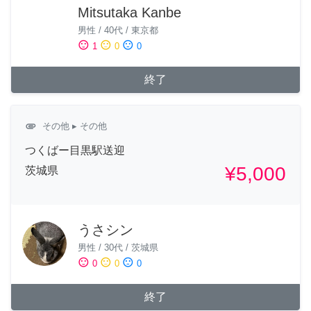
Mitsutaka Kanbe
男性
/
40代
/
東京都
sentiment_satisfied
sentiment_neutral
sentiment_dissatisfied
1
0
0
終了
attachment
その他
▸ その他
つくばー目黒駅送迎
¥5,000
茨城県
うさシン
男性
/
30代
/
茨城県
sentiment_satisfied
sentiment_neutral
sentiment_dissatisfied
0
0
0
終了