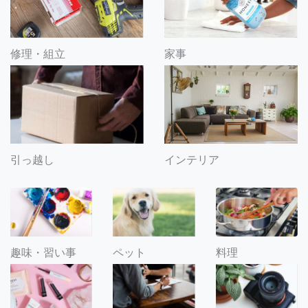
修理・組立
家事
引っ越し
インテリア
趣味・習い事
ペット
料理