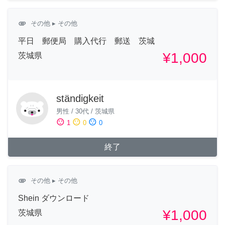
attachment
その他
▸ その他
平日 郵便局 購入代行 郵送 茨城
¥1,000
茨城県
ständigkeit
男性
/
30代
/
茨城県
sentiment_satisfied
sentiment_neutral
sentiment_dissatisfied
1
0
0
終了
attachment
その他
▸ その他
Shein ダウンロード
¥1,000
茨城県