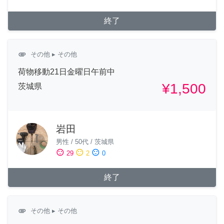
終了
attachment
その他
▸ その他
荷物移動21日金曜日午前中
¥1,500
茨城県
岩田
男性
/
50代
/
茨城県
sentiment_satisfied
sentiment_neutral
sentiment_dissatisfied
29
2
0
終了
attachment
その他
▸ その他