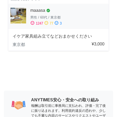
maaasa
check_circle
男性
/
60代
/
東京都
sentiment_satisfied
sentiment_neutral
sentiment_dissatisfied
1247
77
3
イケア家具組み立てなどおまかせください
¥3,000
東京都
ANYTIMES安心・安全への取り組み
報酬は取引前に事務局に支払われ、評価・完了後
に振り込まれます。利用規約違反の恐れや、少し
でも不審な内容のサービスやリクエストやユーザ