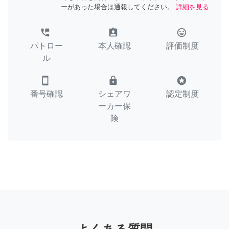
ーがあった場合は通報してください。
詳細を見る
perm_phone_msg
assignment_ind
tag_faces
パトロー
本人確認
評価制度
ル
smartphone
lock
stars
番号確認
シェアワ
認定制度
ーカー保
険