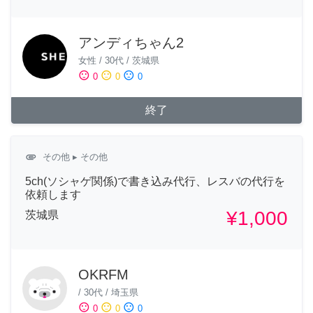
アンディちゃん2
女性
/
30代
/
茨城県
sentiment_satisfied
sentiment_neutral
sentiment_dissatisfied
0
0
0
終了
attachment
その他
▸ その他
5ch(ソシャゲ関係)で書き込み代行、レスバの代行を
依頼します
¥1,000
茨城県
OKRFM
/
30代
/
埼玉県
sentiment_satisfied
sentiment_neutral
sentiment_dissatisfied
0
0
0