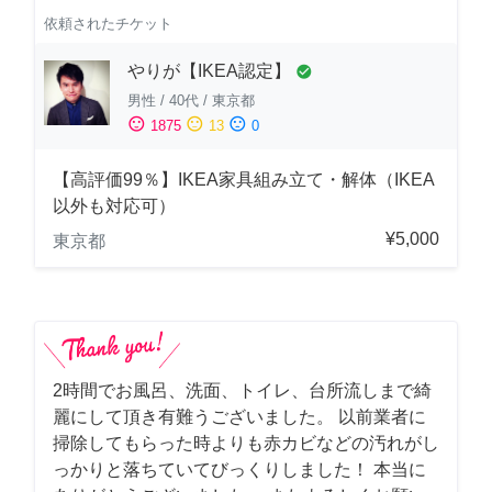
依頼されたチケット
やりが【IKEA認定】
check_circle
男性
/
40代
/
東京都
sentiment_satisfied
sentiment_neutral
sentiment_dissatisfied
1875
13
0
【高評価99％】IKEA家具組み立て・解体（IKEA
以外も対応可）
¥5,000
東京都
2時間でお風呂、洗面、トイレ、台所流しまで綺
麗にして頂き有難うございました。 以前業者に
掃除してもらった時よりも赤カビなどの汚れがし
っかりと落ちていてびっくりしました！ 本当に